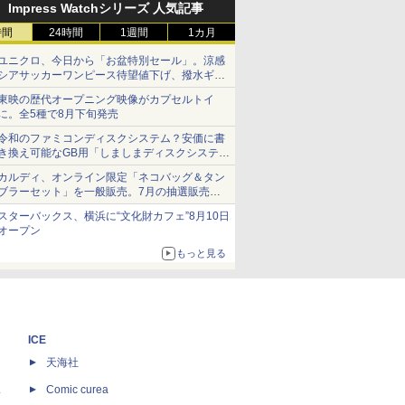
Impress Watchシリーズ 人気記事
時間
24時間
1週間
1カ月
ユニクロ、今日から「お盆特別セール」。涼感
シアサッカーワンピース待望値下げ、撥水ギア
ショーツは1990円に
東映の歴代オープニング映像がカプセルトイ
に。全5種で8月下旬発売
令和のファミコンディスクシステム？安価に書
き換え可能なGB用「しましまディスクシステ
ム」
カルディ、オンライン限定「ネコバッグ＆タン
ブラーセット」を一般販売。7月の抽選販売の
当選無効分
スターバックス、横浜に“文化財カフェ”8月10日
オープン
もっと見る
ICE
天海社
ス
Comic curea