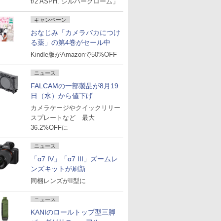
f/2 ASPH. シルバークローム」
キャンペーン
おなじみ「カメラバカにつけ
る薬」の第4巻がセール中
Kindle版がAmazonで50%OFF
ニュース
FALCAMの一部製品が8月19
日（水）から値下げ
カメラケージやクイックリリー
スプレートなど 最大
36.2%OFFに
ニュース
「α7 IV」「α7 III」ズームレ
ンズキットが刷新
同梱レンズがII型に
ニュース
KANIのロールトップ型三脚