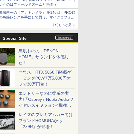
いうのはフィールドズームと呼ぼう
赤城耕一の「アカギカメラ」 第146回：PRO銘
の魚眼レンズを手にして思う、マイクロフォー
サーズへの期待と可能性
もっと見る
Special Site
鳥肌ものの「DENON
HOME」サウンドを体感し
た！
マウス、RTX 5060 Ti搭載ゲ
ーミングPCが7万5,000円オ
フで30万円台！
エントリーなのに脅威の実
力!「Osprey」Noble Audioワ
イヤレスイヤフォン4機種を
一気に聴く
レイズのプレミアムカー向け
ブランドHOMURAから
「2×9R」が登場！