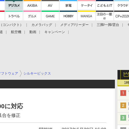
（コンパクト）
カメラバッグ
メディア/リーダー
三脚/一脚/雲台
道
航空機
動画
キャンペーン
ソフトウェア
シルキーピックス
1
500に対応
具合を修正