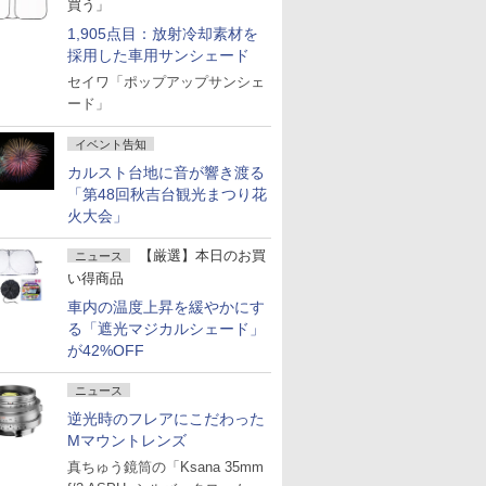
買う」
1,905点目：放射冷却素材を
採用した車用サンシェード
セイワ「ポップアップサンシェ
ード」
イベント告知
カルスト台地に音が響き渡る
「第48回秋吉台観光まつり花
火大会」
【厳選】本日のお買
ニュース
い得商品
車内の温度上昇を緩やかにす
る「遮光マジカルシェード」
が42%OFF
ニュース
逆光時のフレアにこだわった
Mマウントレンズ
真ちゅう鏡筒の「Ksana 35mm