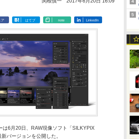
関根慎一
2017年6月20日 16:09
ェア
はてブ
note
LinkedIn
6月20日、RAW現像ソフト「SILKYPIX
リーズの最新バージョンを公開した。