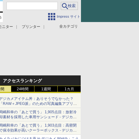
Impress サイト
全カテゴリ
モニター
プリンター
アクセスランキング
時間
24時間
1週間
1カ月
デジカメアイテム丼：ありそうでなかった？
「RAW＋JPEG派」のための写真編集アプリ
カメラデフォルトのJPEGを大切にする
岡嶋和幸の「あとで買う」 1,905点目：放射冷
「Filmator」
却素材を採用した車用サンシェード - デジカメ
Watch
岡嶋和幸の「あとで買う」 1,903点目：高密閉
で保冷効果が高いクーラーボックス - デジカメ
Watch
カメラバカにつける薬 in デジカメ Watch：こう