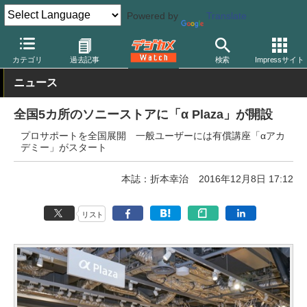
Powered by
Translate
デジカメ Watch
業界動向
企業
カテゴリ
過去記事
検索
Impressサイト
ニュース
全国5カ所のソニーストアに「α Plaza」が開設
プロサポートを全国展開 一般ユーザーには有償講座「αアカ
デミー」がスタート
本誌：折本幸治
2016年12月8日 17:12
リスト