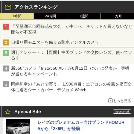
アクセスランキング
1時間
24時間
1週間
1カ月
「琵琶湖三市同時花火大会」が中止へ チケットが買えないなど
開催が不安視
自撮り用モニターを備える防水デジタルカメラ
週刊アンケート：【質問】中国ブランドの交換レンズ、使ってい
る？
新360°カメラ「Insta360 X6」が8月12日（水）に発表か 実機
が当たるキャンペーンも
岡嶋和幸の「あとで買う」 1,906点目：エアコンの冷風を座面全
体に送るシートカバー - デジカメ Watch
もっと見る
Special Site
レイズのプレミアムカー向けブランドHOMUR
Aから「2×9R」が登場！