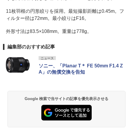
11枚羽根の円形絞りを採用。最短撮影距離は0.45m。フ
ィルター径は72mm。最小絞りはF16。
外形寸法は83.5×108mm。重量は778g。
編集部のおすすめ記事
ニュース
ソニー、「Planar T＊ FE 50mm F1.4 Z
A」の無償交換を告知
Google 検索で当サイトの記事を優先表示させる