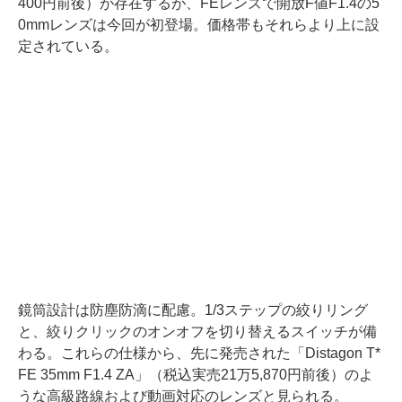
400円前後）が存在するが、FEレンズで開放F値F1.4の5
0mmレンズは今回が初登場。価格帯もそれらより上に設
定されている。
鏡筒設計は防塵防滴に配慮。1/3ステップの絞りリング
と、絞りクリックのオンオフを切り替えるスイッチが備
わる。これらの仕様から、先に発売された「Distagon T*
FE 35mm F1.4 ZA」（税込実売21万5,870円前後）のよ
うな高級路線および動画対応のレンズと見られる。