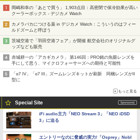
岡嶋和幸の「あとで買う」 1,903点目：高密閉で保冷効果が高い
クーラーボックス - デジカメ Watch
カメラバカにつける薬 in デジカメ Watch：こういうのはフィー
ルドズームと呼ぼう
茨城空港で「羽田空港フェア」が開催 航空会社のオリジナルグ
ッズなども販売
赤城耕一の「アカギカメラ」 第146回：PRO銘の魚眼レンズを
手にして思う、マイクロフォーサーズへの期待と可能性
「α7 IV」「α7 III」ズームレンズキットが刷新 同梱レンズがII
型に
もっと見る
Special Site
iFi audio主力「NEO Stream 3」「NEO iDSD
3」に迫る
エントリーなのに脅威の実力!「Osprey」Nobl