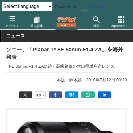
Powered by
Translate
デジカメ Watch
レンズ
交換レンズ
ソニー
カテゴリ
過去記事
検索
Impressサイト
ニュース
ソニー、「Planar T* FE 50mm F1.4 ZA」を海外
発表
FE 35mm F1.4 ZAに続く高級路線の大口径単焦点レンズ
本誌：鈴木誠
2016年7月12日 00:20
リスト