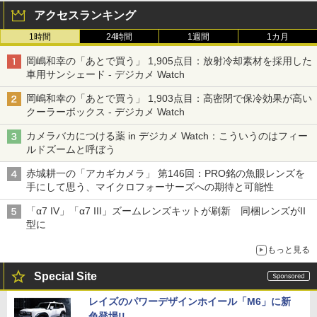
アクセスランキング
1時間
24時間
1週間
1カ月
岡嶋和幸の「あとで買う」 1,905点目：放射冷却素材を採用した
車用サンシェード - デジカメ Watch
岡嶋和幸の「あとで買う」 1,903点目：高密閉で保冷効果が高い
クーラーボックス - デジカメ Watch
カメラバカにつける薬 in デジカメ Watch：こういうのはフィー
ルドズームと呼ぼう
赤城耕一の「アカギカメラ」 第146回：PRO銘の魚眼レンズを
手にして思う、マイクロフォーサーズへの期待と可能性
「α7 IV」「α7 III」ズームレンズキットが刷新 同梱レンズがII
型に
もっと見る
Special Site
レイズのパワーデザインホイール「M6」に新
色登場!!