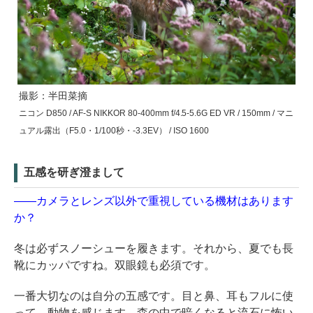
撮影：半田菜摘
ニコン D850 / AF-S NIKKOR 80-400mm f/4.5-5.6G ED VR / 150mm / マニ
ュアル露出（F5.0・1/100秒・-3.3EV） / ISO 1600
五感を研ぎ澄まして
――カメラとレンズ以外で重視している機材はあります
か？
冬は必ずスノーシューを履きます。それから、夏でも長
靴にカッパですね。双眼鏡も必須です。
一番大切なのは自分の五感です。目と鼻、耳もフルに使
って、動物を感じます。森の中で暗くなると流石に怖い