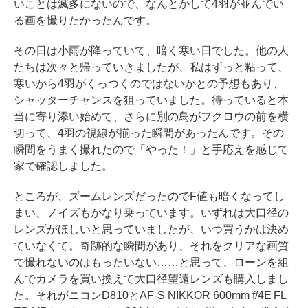
いことは滅多にないので、なんとかして4羽が並んでい
る画を撮りたかったんです。
その日は小雨が降っていて、暗く寒い日でした。他の人
たちは次々と帰っていきましたが、私はずっと粘って、
寒いから4羽がくっつくのではないかとの予想もあり、
シャッターチャンスを狙っていました。待っていると本
当に寄り添い始めて、さらに別の鳥がフクロウの前を横
切って、4羽の視線が揃った瞬間があったんです。その
瞬間をうまく撮れたので「やった！」と手応えを感じて
家で確認しました。
ところが、ズームレンズだったのでF値も暗くなってし
まい、ノイズもかなり乗っています。いずれは大口径の
レンズがほしいと思っていましたが、いつ買うかは決め
ていなくて。奇跡的な瞬間があり、それをクリアな画質
で撮れないのはもったいない……と思って、ローンを組
んでカメラを買い換えて大口径望遠レンズも購入しまし
た。それがニコンD810とAF-S NIKKOR 600mm f/4E FL