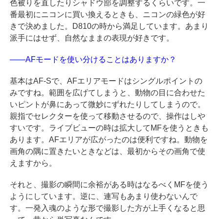
色被りを直したりシャドウ部を調整するくらいです。一
番最初にニコンに買い換えるときも、ニコンの緑色が好
きで決めました。D810の時から満足しています。あまり
派手にはせず、自然なままの表現が好きです。
――AFモードを使い分けることはありますか？
基本はAF-Sで、AFエリアモードはシングルポイントの
みですね。範囲を広げてしまうと、動物の目に合わせた
いピントが鼻にあって微妙にずれたりしてしまうので。
親指でセレクターを使って移動させるので、操作はしや
すいです。ライブビューの時は拡大してMFを使うときも
あります。AFエリアが広がったのは便利ですね。動物を
画角の隅に置きたいときなどは、最初からその画角で使
えますから。
それと、撮影の瞬間に余裕がある時はなるべくMFを使う
ようにしています。逆に、連写もあまり使わないんで
す。一発入魂のような形で撮影した方が上手くなると思