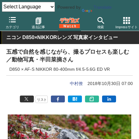
Powered by
Translate
デジカメ Watch
カメラ
一眼レフカメラ
ニコン
カテゴリ
過去記事
検索
Impressサイト
ニコン D850×NIKKORレンズ 写真家インタビュー
五感で自然を感じながら、撮るプロセスも楽しむ
／動物写真・半田菜摘さん
D850 × AF-S NIKKOR 80-400mm f/4.5-5.6G ED VR
中村僚
2018年10月30日 07:00
リスト