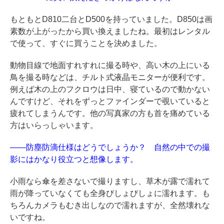
もともとD810二台とD500を持っていました。D850は画
素数が上がったから買い換えましたね。最初はレンタル
で使って、すぐに買うことを決めました。
動物目線で地面すれすれに撮る時や、高い木の上にいる
鳥を撮る時などは、チルト式液晶モニターが便利です。
例えば木の上のフクロウは日中、寝ているので動かない
んですけど、それをずっとファインダーで覗いていると
疲れてしまうんです。他の写真家の方も首を痛めている
方はいらっしゃいます。
――防塵防滴仕様はどうでしょうか？ 自然の中での撮
影にはかなり役立つと想像します。
小雨なら傘を差さないで撮りますし、草木が露で濡れて
雨が降っていなくても全身びしょびしょに濡れます。も
ちろんカメラもむき出しなので濡れますが、全然壊れな
いですね。