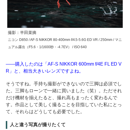
撮影：半田菜摘
ニコン D850 / AF-S NIKKOR 80-400mm f/4.5-5.6G ED VR / 250mm / マニ
ュアル露出（F5.6・1/1600秒・-4.7EV） / ISO 640
――購入したのは「AF-S NIKKOR 600mm f/4E FL ED V
R」と、相当大きいレンズですよね。
そうですね。手持ち撮影ができないので三脚は必須でし
た。三脚もローンで一緒に買いました（笑）。ただそれ
だけ機材を揃えたると、撮れ高もまったく変わるんで
す。作品として美しく撮ることを目指していた私にとっ
て、それらはどうしても必要でした。
人と違う写真が撮りたくて