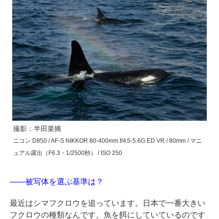
撮影：半田菜摘
ニコン D850 / AF-S NIKKOR 80-400mm f/4.5-5.6G ED VR / 80mm / マニ
ュアル露出（F6.3・1/2500秒） / ISO 250
――被写体を選ぶ基準は？
最近はシマフクロウを追っています。日本で一番大きい
フクロウの種類なんです。魚を餌にしていているのです