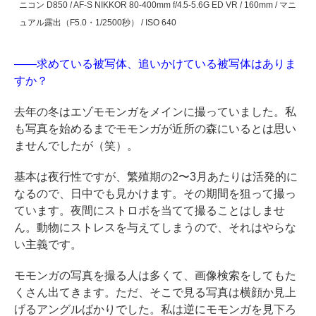
ニコン D850 / AF-S NIKKOR 80-400mm f/4.5-5.6G ED VR / 160mm / マニ
ュアル露出（F5.0・1/2500秒） / ISO 640
――求めている被写体、追いかけている被写体はありま
すか？
去年の冬はエゾモモンガをメインに撮っていました。私
も写真を始めるまでモモンガが近所の森にいるとは思い
ませんでしたが（笑）。
基本は夜行性ですが、繁殖期の2〜3月あたりは活発的に
なるので、日中でも見かけます。その期間を狙って撮っ
ています。夜間にストロボを当てて撮ることはしませ
ん。動物にストレスを与えてしまうので、それはやらな
い主義です。
モモンガの写真を撮る人は多くて、画像検索をしてもた
くさん出てきます。ただ、そこで見る写真は横顔か見上
げるアングルばかりでした。私は逆にモモンガを見下ろ