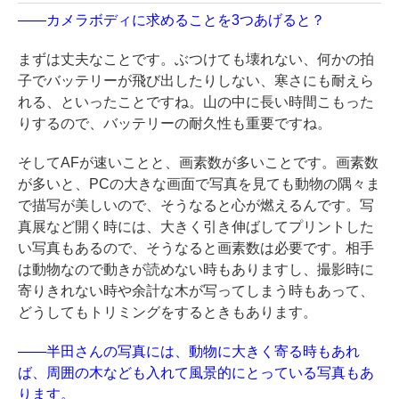
――カメラボディに求めることを3つあげると？
まずは丈夫なことです。ぶつけても壊れない、何かの拍
子でバッテリーが飛び出したりしない、寒さにも耐えら
れる、といったことですね。山の中に長い時間こもった
りするので、バッテリーの耐久性も重要ですね。
そしてAFが速いことと、画素数が多いことです。画素数
が多いと、PCの大きな画面で写真を見ても動物の隅々ま
で描写が美しいので、そうなると心が燃えるんです。写
真展など開く時には、大きく引き伸ばしてプリントした
い写真もあるので、そうなると画素数は必要です。相手
は動物なので動きが読めない時もありますし、撮影時に
寄りきれない時や余計な木が写ってしまう時もあって、
どうしてもトリミングをするときもあります。
――半田さんの写真には、動物に大きく寄る時もあれ
ば、周囲の木なども入れて風景的にとっている写真もあ
ります。