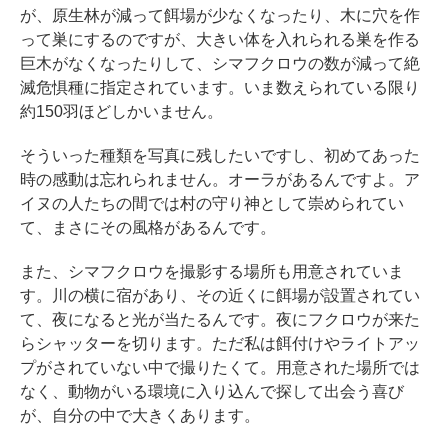
が、原生林が減って餌場が少なくなったり、木に穴を作
って巣にするのですが、大きい体を入れられる巣を作る
巨木がなくなったりして、シマフクロウの数が減って絶
滅危惧種に指定されています。いま数えられている限り
約150羽ほどしかいません。
そういった種類を写真に残したいですし、初めてあった
時の感動は忘れられません。オーラがあるんですよ。ア
イヌの人たちの間では村の守り神として崇められてい
て、まさにその風格があるんです。
また、シマフクロウを撮影する場所も用意されていま
す。川の横に宿があり、その近くに餌場が設置されてい
て、夜になると光が当たるんです。夜にフクロウが来た
らシャッターを切ります。ただ私は餌付けやライトアッ
プがされていない中で撮りたくて。用意された場所では
なく、動物がいる環境に入り込んで探して出会う喜び
が、自分の中で大きくあります。