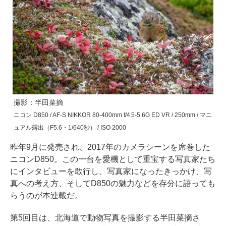
撮影：半田菜摘
ニコン D850 / AF-S NIKKOR 80-400mm f/4.5-5.6G ED VR / 250mm / マニ
ュアル露出（F5.6・1/640秒） / ISO 2000
昨年9月に発売され、2017年のカメラシーンを席巻した
ニコンD850。この一台を愛機として重宝する写真家たち
にインタビューを敢行し、写真家になったきっかけ、写
真への考え方、そしてD850の魅力などを存分に語っても
らうのが本連載だ。
第5回目は、北海道で動物写真を撮影する半田菜摘さ