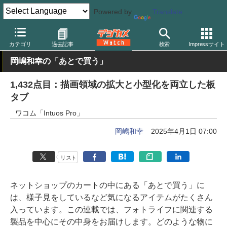
Powered by
Translate
デジカメ Watch
PC/モバイル関連
カテゴリ
過去記事
検索
Impressサイト
岡嶋和幸の「あとで買う」
1,432点目：描画領域の拡大と小型化を両立した板
タブ
ワコム「Intuos Pro」
岡嶋和幸
2025年4月1日 07:00
リスト
ネットショップのカートの中にある「あとで買う」に
は、様子見をしているなど気になるアイテムがたくさん
入っています。この連載では、フォトライフに関連する
製品を中心にその中身をお届けします。どのような物に