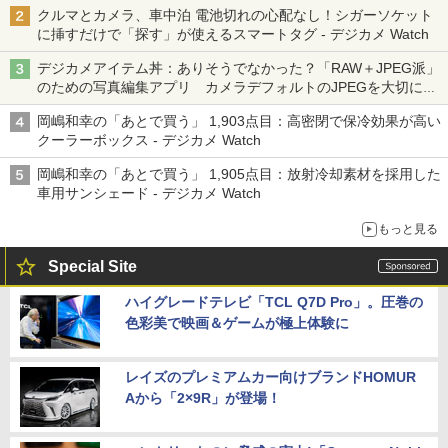
クルマとカメラ、車中泊 電池切れの心配なし！シガーソケット
に挿すだけで「探す」が使えるスマートタグ - デジカメ Watch
デジカメアイテム丼：ありそうでなかった？「RAW＋JPEG派」
のための写真編集アプリ カメラデフォルトのJPEGを大切にす
る「Filmator」
岡嶋和幸の「あとで買う」 1,903点目：高密閉で保冷効果が高い
クーラーボックス - デジカメ Watch
岡嶋和幸の「あとで買う」 1,905点目：放射冷却素材を採用した
車用サンシェード - デジカメ Watch
もっと見る
Special Site
ハイグレードテレビ「TCL Q7D Pro」。圧巻の
色彩美で映画＆ゲームが極上体験に
レイズのプレミアムカー向けブランドHOMUR
Aから「2×9R」が登場！