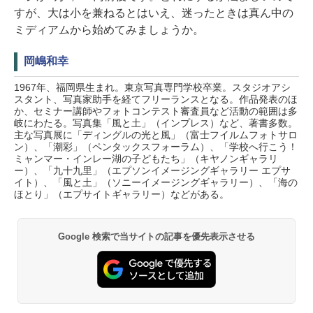
すが、大は小を兼ねるとはいえ、迷ったときは真ん中の
ミディアムから始めてみましょうか。
岡嶋和幸
1967年、福岡県生まれ。東京写真専門学校卒業。スタジオアシ
スタント、写真家助手を経てフリーランスとなる。作品発表のほ
か、セミナー講師やフォトコンテスト審査員など活動の範囲は多
岐にわたる。写真集「風と土」（インプレス）など、著書多数。
主な写真展に「ディングルの光と風」（富士フイルムフォトサロ
ン）、「潮彩」（ペンタックスフォーラム）、「学校へ行こう！
ミャンマー・インレー湖の子どもたち」（キヤノンギャラリ
ー）、「九十九里」（エプソンイメージングギャラリー エプサ
イト）、「風と土」（ソニーイメージングギャラリー）、「海の
ほとり」（エプサイトギャラリー）などがある。
Google 検索で当サイトの記事を優先表示させる