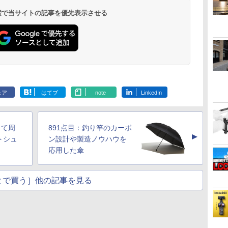
 検索で当サイトの記事を優先表示させる
ェア
はてブ
note
LinkedIn
くて周
891点目：釣り竿のカーボ
▲
トシュ
ン設計や製造ノウハウを
応用した傘
とで買う］他の記事を見る