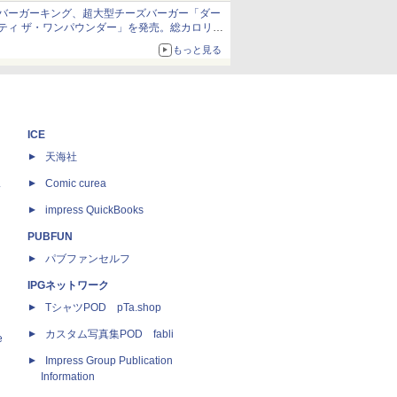
バーガーキング、超大型チーズバーガー「ダー
ティ ザ・ワンパウンダー」を発売。総カロリー
約1656kcal、総重量約527g！
もっと見る
ICE
天海社
ス
Comic curea
impress QuickBooks
PUBFUN
パブファンセルフ
IPGネットワーク
TシャツPOD pTa.shop
カスタム写真集POD fabli
e
Impress Group Publication
Information