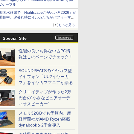
Cケーブル
四国水族館で「Nightscapeこがねいろ2026」が
開催中。夕暮れ時にイルカたちがパフォーマン
スを繰り広げる
もっと見る
Special Site
性能の良いお得な中古PC情
報はこのページでチェック！
SOUNDPEATSのイヤカフ型
イヤフォン「UU2イヤーカ
フ」をイヤカフマニアが語る
クリエイティブが作った2万
円台の“小さなピュアオーデ
ィオスピーカー”
メモリ32GBでも予算内。産
経新聞社がAMD Ryzen搭載
dynabookを2千台導入