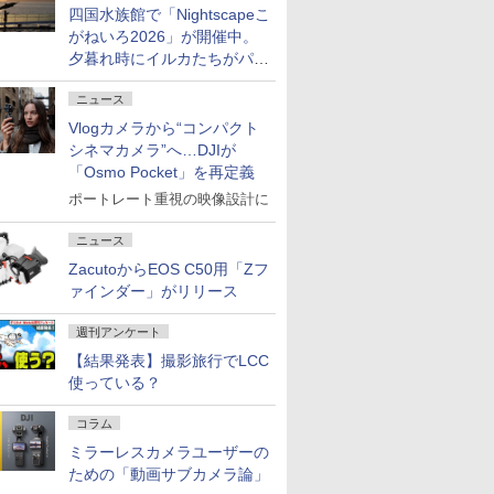
四国水族館で「Nightscapeこ
がねいろ2026」が開催中。
夕暮れ時にイルカたちがパフ
ォーマンスを繰り広げる
ニュース
Vlogカメラから“コンパクト
シネマカメラ”へ…DJIが
「Osmo Pocket」を再定義
ポートレート重視の映像設計に
ニュース
ZacutoからEOS C50用「Zフ
ァインダー」がリリース
週刊アンケート
【結果発表】撮影旅行でLCC
使っている？
コラム
ミラーレスカメラユーザーの
ための「動画サブカメラ論」