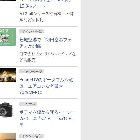
15.3型ノート
RTX 50シリーズや有機ELパネ
ルなどを採用
イベント告知
茨城空港で「羽田空港フェ
ア」が開催
航空会社のオリジナルグッズな
ども販売
キャンペーン
BougeRVのポータブル冷蔵
庫・エアコンなど最大
70％OFFに
ニュース
ボディを傷から守るイージー
カバーに「α7 V」「α7R VI」
用
イベント告知