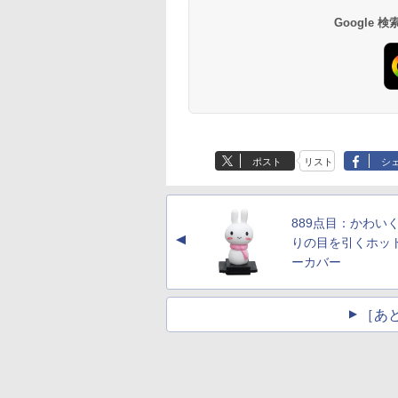
Google
ポスト
リスト
シ
889点目：かわい
▲
りの目を引くホッ
ーカバー
［あ