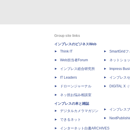
Group site links
インプレスのビジネスWeb
Think IT
SmartGri
Web担当者Forum
ネットショ
インプレス総合研究所
Impress Busi
IT Leaders
インプレス
ドローンジャーナル
DIGITAL
ネッ担お悩み相談室
インプレスの本と雑誌
インプレス
デジタルカメラマガジン
NextPublish
できるネット
インターネット白書ARCHIVES