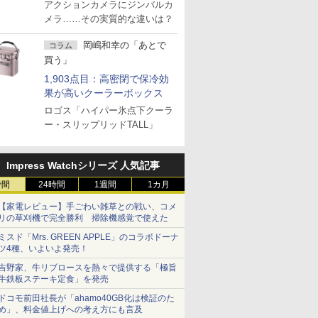
アクションカメラにジンバルカ
メラ……その実質的な違いは？
岡嶋和幸の「あとで
コラム
買う」
1,903点目：高密閉で保冷効
果が高いクーラーボックス
ロゴス「ハイパー氷点下クーラ
ー・スリップリッドTALL」
Impress Watchシリーズ 人気記事
時間
24時間
1週間
1カ月
【家電レビュー】手ごわい雑草との戦い、コメ
リの草刈機で完全勝利 掃除機感覚で使えた
ミスド「Mrs. GREEN APPLE」のコラボドーナ
ツ4種、いよいよ発売！
吉野家、牛リブロースを熱々で提供する「極旨
牛鉄板ステーキ定食」を発売
ドコモ前田社長が「ahamo40GB化は検証のた
め」、料金値上げへの考え方にも言及