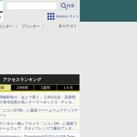
Impress サイト
全カテゴリ
モニター
プリンター
アクセスランキング
時間
24時間
1週間
1カ月
岡嶋和幸の「あとで買う」 1,903点目：高密閉
で保冷効果が高いクーラーボックス - デジカメ
Watch
「ニコンD780」に最新ファームウェアアップデ
ート
デジタル一眼レフカメラ「ニコンD6」に最新フ
ァームウェア Dタイプレンズで露出アンダー
になる現象の修正など
NextorageからThunderbolt 5認証のUSB Type-