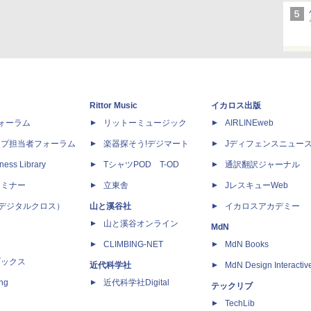
Rittor Music
イカロス出版
dフォーラム
リットーミュージック
AIRLINEweb
ップ担当者フォーラム
楽器探そう!デジマート
Jディフェンスニュー
ness Library
TシャツPOD T-OD
通訳翻訳ジャーナル
セミナー
立東舎
JレスキューWeb
 X（デジタルクロス）
山と溪谷社
イカロスアカデミー
山と溪谷オンライン
MdN
CLIMBING-NET
MdN Books
ブックス
近代科学社
MdN Design Interactiv
ing
近代科学社Digital
テックリブ
TechLib