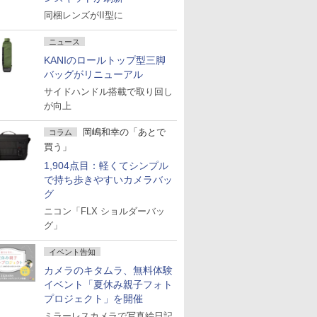
同梱レンズがII型に
ニュース
KANIのロールトップ型三脚
バッグがリニューアル
サイドハンドル搭載で取り回し
が向上
岡嶋和幸の「あとで
コラム
買う」
1,904点目：軽くてシンプル
で持ち歩きやすいカメラバッ
グ
ニコン「FLX ショルダーバッ
グ」
イベント告知
カメラのキタムラ、無料体験
イベント「夏休み親子フォト
プロジェクト」を開催
ミラーレスカメラで写真絵日記