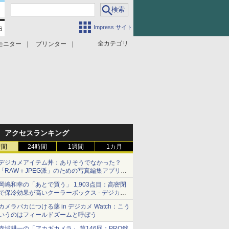
Impress サイト
全カテゴリ
モニター
プリンター
アクセスランキング
時間
24時間
1週間
1カ月
デジカメアイテム丼：ありそうでなかった？
「RAW＋JPEG派」のための写真編集アプリ
カメラデフォルトのJPEGを大切にする
岡嶋和幸の「あとで買う」 1,903点目：高密閉
「Filmator」
で保冷効果が高いクーラーボックス - デジカメ
Watch
カメラバカにつける薬 in デジカメ Watch：こう
いうのはフィールドズームと呼ぼう
赤城耕一の「アカギカメラ」 第146回：PRO銘