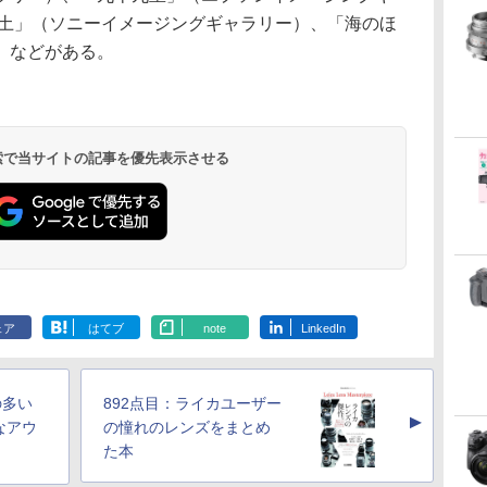
と土」（ソニーイメージングギャラリー）、「海のほ
）などがある。
 検索で当サイトの記事を優先表示させる
ェア
はてブ
note
LinkedIn
の多い
892点目：ライカユーザー
▲
なアウ
の憧れのレンズをまとめ
た本