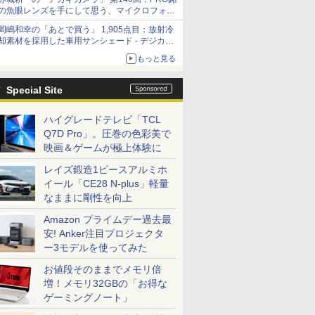
の魚眼レンズを手にして思う、マイクロフォー
サーズへの期待と可能性
岡嶋和幸の「あとで買う」 1,905点目：放射冷
却素材を採用した車用サンシェード - デジカメ
Watch
もっと見る
Special Site
ハイグレードテレビ「TCL
Q7D Pro」。圧巻の色彩美で
映画＆ゲームが極上体験に
レイズ鍛造1ピースアルミホ
イール「CE28 N-plus」軽量
なままに剛性を向上
Amazon プライムデー過去最
安! Anker注目プロジェクタ
ー3モデルを使ってみた
お値段そのままでメモリ倍
増！メモリ32GBの「お得な
ゲーミングノート」