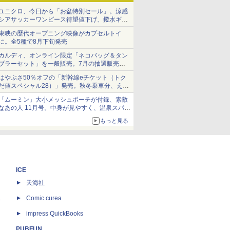
ユニクロ、今日から「お盆特別セール」。涼感
シアサッカーワンピース待望値下げ、撥水ギア
ショーツは1990円に
東映の歴代オープニング映像がカプセルトイ
に。全5種で8月下旬発売
カルディ、オンライン限定「ネコバッグ＆タン
ブラーセット」を一般販売。7月の抽選販売の
当選無効分
はやぶさ50％オフの「新幹線eチケット（トク
だ値スペシャル28）」発売。秋冬乗車分、えき
ねっと限定
「ムーミン」大小メッシュポーチが付録、素敵
なあの人 11月号。中身が見やすく、温泉スパに
も使える
もっと見る
ICE
天海社
ス
Comic curea
impress QuickBooks
PUBFUN