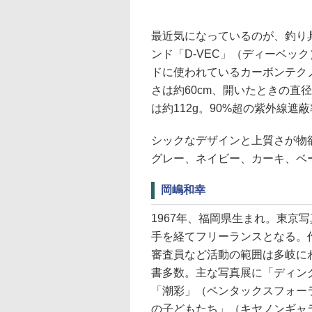
最近気になっているのが、釣り具
ンド「D-VEC」（ディーベッ
ドに使われているカーボンテク
さは約60cm、開いたときの直径
は約112g。90%超の紫外線
シックなデザインと上質さが物欲
グレー、ネイビー、カーキ、ベ
岡嶋和幸
1967年、福岡県生まれ。東京
手を経てフリーランスとなる。
審査員など活動の範囲は多岐に
書多数。主な写真展に「ディン
「潮彩」（ペンタックスフォー
の子どもたち」（キヤノンギャ