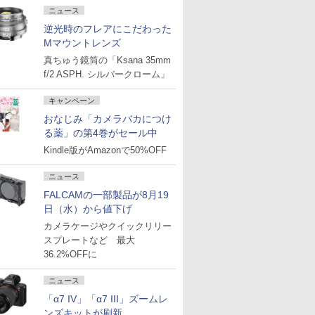
ニュース
逆光時のフレアにこだわった
Mマウントレンズ
真ちゅう鏡筒の「Ksana 35mm
f/2 ASPH. シルバークローム」
キャンペーン
おなじみ「カメラバカにつけ
る薬」の第4巻がセール中
Kindle版がAmazonで50%OFF
ニュース
FALCAMの一部製品が8月19
日（水）から値下げ
カメラケージやクイックリリー
スプレートなど 最大
36.2%OFFに
ニュース
「α7 IV」「α7 III」ズームレ
ンズキットが刷新