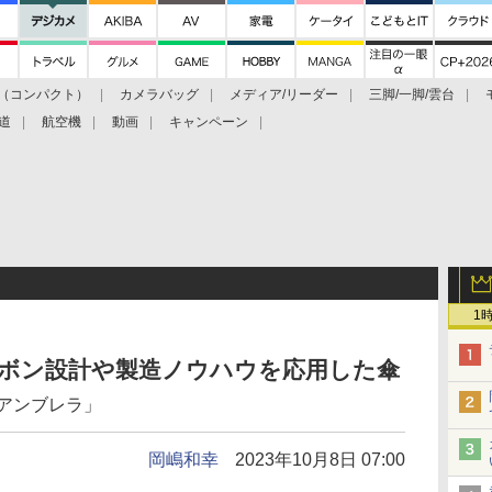
（コンパクト）
カメラバッグ
メディア/リーダー
三脚/一脚/雲台
道
航空機
動画
キャンペーン
1
ーボン設計や製造ノウハウを応用した傘
ーアンブレラ」
岡嶋和幸
2023年10月8日 07:00