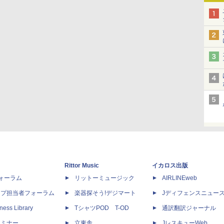
Rittor Music
イカロス出版
dフォーラム
リットーミュージック
AIRLINEweb
ップ担当者フォーラム
楽器探そう!デジマート
Jディフェンスニュー
ness Library
TシャツPOD T-OD
通訳翻訳ジャーナル
セミナー
立東舎
JレスキューWeb