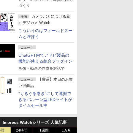
づくり
カメラバカにつける薬
漫画
in デジカメ Watch
こういうのはフィールドズー
ムと呼ぼう
ニュース
ChatGPT内でアドビ製品の
機能が使える統合プラグイン
画像・動画の作成を対話で
【厳選】本日のお買
ニュース
い得商品
“ぐるぐる巻き”にして運搬で
きるバルーン型LEDライトが
タイムセール中
Impress Watchシリーズ 人気記事
時間
24時間
1週間
1カ月