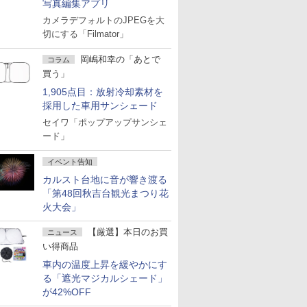
写真編集アプリ
カメラデフォルトのJPEGを大
切にする「Filmator」
岡嶋和幸の「あとで
コラム
買う」
1,905点目：放射冷却素材を
採用した車用サンシェード
セイワ「ポップアップサンシェ
ード」
イベント告知
カルスト台地に音が響き渡る
「第48回秋吉台観光まつり花
火大会」
【厳選】本日のお買
ニュース
い得商品
車内の温度上昇を緩やかにす
る「遮光マジカルシェード」
が42%OFF