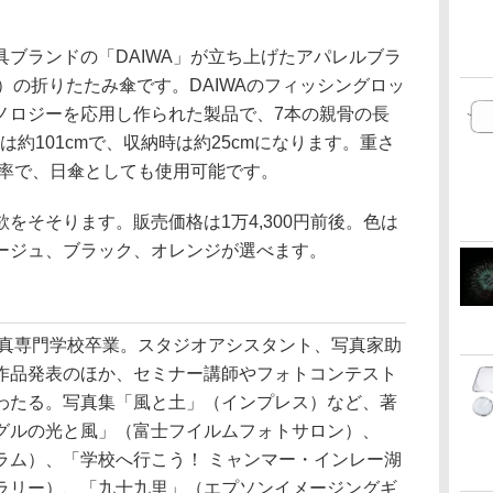
ブランドの「DAIWA」が立ち上げたアパレルブラ
ク）の折りたたみ傘です。DAIWAのフィッシングロッ
ノロジーを応用し作られた製品で、7本の親骨の長
は約101cmで、収納時は約25cmになります。重さ
遮蔽率で、日傘としても使用可能です。
をそそります。販売価格は1万4,300円前後。色は
ージュ、ブラック、オレンジが選べます。
写真専門学校卒業。スタジオアシスタント、写真家助
作品発表のほか、セミナー講師やフォトコンテスト
わたる。写真集「風と土」（インプレス）など、著
グルの光と風」（富士フイルムフォトサロン）、
ラム）、「学校へ行こう！ ミャンマー・インレー湖
ラリー）、「九十九里」（エプソンイメージングギ