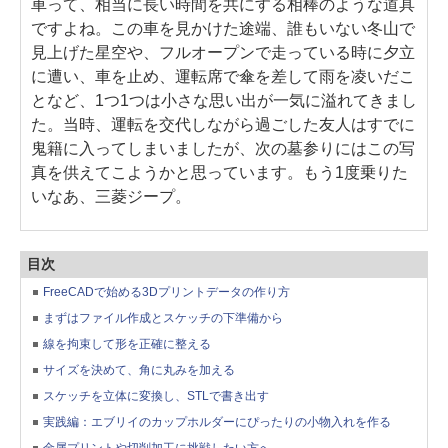
車って、相当に長い時間を共にする相棒のような道具
ですよね。この車を見かけた途端、誰もいない冬山で
見上げた星空や、フルオープンで走っている時に夕立
に遭い、車を止め、運転席で傘を差して雨を凌いだこ
となど、1つ1つは小さな思い出が一気に溢れてきまし
た。当時、運転を交代しながら過ごした友人はすでに
鬼籍に入ってしまいましたが、次の墓参りにはこの写
真を供えてこようかと思っています。もう1度乗りた
いなあ、三菱ジープ。
目次
FreeCADで始める3Dプリントデータの作り方
まずはファイル作成とスケッチの下準備から
線を拘束して形を正確に整える
サイズを決めて、角に丸みを加える
スケッチを立体に変換し、STLで書き出す
実践編：エブリイのカップホルダーにぴったりの小物入れを作る
金属プリントや切削加工に挑戦したい方へ