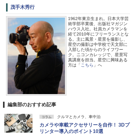
茂手木秀行
1962年東京生まれ。日本大学芸
術学部卒業後、出版社マガジン
ハウス入社。社員カメラマンを
経て2010年にフリーランスとな
る。主に風景・星景を撮影し、
星空の撮影は中学校で天文部に
入部した頃からのライフワー
ク。ニコンカレッジで、星景写
真講座を担当。星空に興味ある
方は「
こちら
」へ
編集部のおすすめ記事
クルマとカメラ、車中泊
コラム
カメラや車載アクセサリーを自作！ 3Dプ
リンター導入のポイント10選