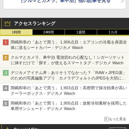
［クルマとカメラ、車中泊］他の記事を見る
アクセスランキング
1時間
24時間
1週間
1カ月
岡嶋和幸の「あとで買う」 1,906点目：エアコンの冷風を座面全
体に送るシートカバー - デジカメ Watch
クルマとカメラ、車中泊 電池切れの心配なし！シガーソケット
に挿すだけで「探す」が使えるスマートタグ - デジカメ Watch
デジカメアイテム丼：ありそうでなかった？「RAW＋JPEG派」
のための写真編集アプリ カメラデフォルトのJPEGを大切にす
る「Filmator」
岡嶋和幸の「あとで買う」 1,903点目：高密閉で保冷効果が高い
クーラーボックス - デジカメ Watch
岡嶋和幸の「あとで買う」 1,905点目：放射冷却素材を採用した
車用サンシェード - デジカメ Watch
もっと見る