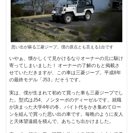
思い出が蘇る三菱ジープ。僕の原点とも言える1台です
いやぁ、懐かしくて見かけるなりオーナーの元に駆け
寄ってしまいました！ オーナーの了解のもと掲載さ
せていただきますが、この車は三菱ジープ。平成8年
の最終モデル「J53」だそうです。
実は、僕が生まれて初めて買った車も三菱ジープでし
た。型式はJ54、ノンターボのディーゼルです。就職
が決まった大学4年の冬、バイト代をかき集めてロー
ンを組んで買った思い出の車です。毎晩のように友人
と天体望遠鏡を積んで、あちこち出かけました。