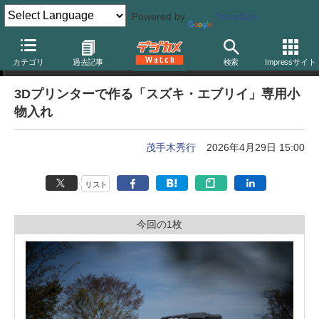
Powered by
Translate
クルマとカメラ、車中泊
カテゴリ
過去記事
検索
Impressサイト
3Dプリンターで作る「スズキ・エブリイ」専用小
物入れ
茂手木秀行
2026年4月29日 15:00
リスト
今回の1枚