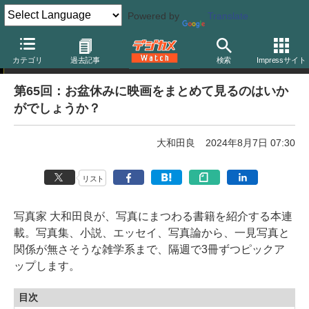
Powered by
Translate
写真を巡る、今日の読書
カテゴリ
過去記事
検索
Impressサイト
第65回：お盆休みに映画をまとめて見るのはいか
がでしょうか？
大和田良
2024年8月7日 07:30
リスト
写真家 大和田良が、写真にまつわる書籍を紹介する本連
載。写真集、小説、エッセイ、写真論から、一見写真と
関係が無さそうな雑学系まで、隔週で3冊ずつピックア
ップします。
目次