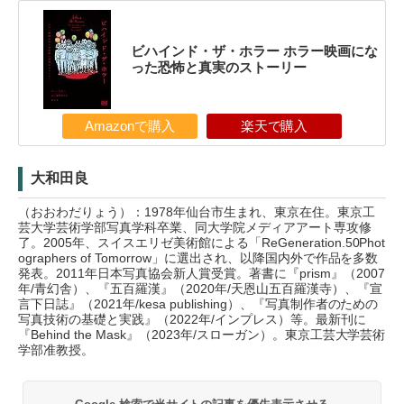
ビハインド・ザ・ホラー ホラー映画にな
った恐怖と真実のストーリー
Amazonで購入
楽天で購入
大和田良
（おおわだりょう）：1978年仙台市生まれ、東京在住。東京工
芸大学芸術学部写真学科卒業、同大学院メディアアート専攻修
了。2005年、スイスエリゼ美術館による「ReGeneration.50Phot
ographers of Tomorrow」に選出され、以降国内外で作品を多数
発表。2011年日本写真協会新人賞受賞。著書に『prism』（2007
年/青幻舎）、『五百羅漢』（2020年/天恩山五百羅漢寺）、『宣
言下日誌』（2021年/kesa publishing）、『写真制作者のための
写真技術の基礎と実践』（2022年/インプレス）等。最新刊に
『Behind the Mask』（2023年/スローガン）。東京工芸大学芸術
学部准教授。