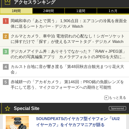
アクセスランキング
1時間
24時間
1週間
1カ月
岡嶋和幸の「あとで買う」 1,906点目：エアコンの冷風を座面全
体に送るシートカバー - デジカメ Watch
クルマとカメラ、車中泊 電池切れの心配なし！シガーソケット
に挿すだけで「探す」が使えるスマートタグ - デジカメ Watch
デジカメアイテム丼：ありそうでなかった？「RAW＋JPEG派」
のための写真編集アプリ カメラデフォルトのJPEGを大切にす
る「Filmator」
カルスト台地に音が響き渡る「第48回秋吉台観光まつり花火大
会」
赤城耕一の「アカギカメラ」 第146回：PRO銘の魚眼レンズを
手にして思う、マイクロフォーサーズへの期待と可能性
もっと見る
Special Site
SOUNDPEATSのイヤカフ型イヤフォン「UU2
イヤーカフ」をイヤカフマニアが語る