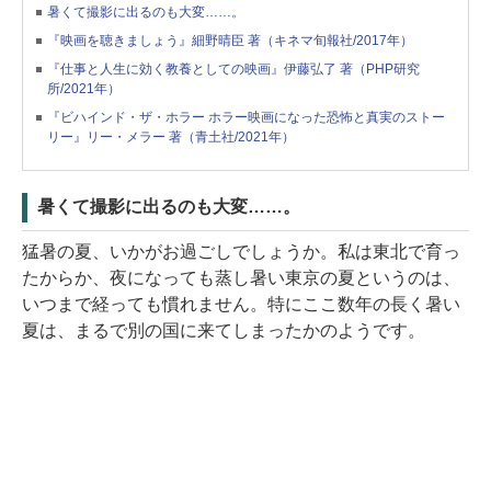
暑くて撮影に出るのも大変……。
『映画を聴きましょう』細野晴臣 著（キネマ旬報社/2017年）
『仕事と人生に効く教養としての映画』伊藤弘了 著（PHP研究
所/2021年）
『ビハインド・ザ・ホラー ホラー映画になった恐怖と真実のストー
リー』リー・メラー 著（青土社/2021年）
暑くて撮影に出るのも大変……。
猛暑の夏、いかがお過ごしでしょうか。私は東北で育っ
たからか、夜になっても蒸し暑い東京の夏というのは、
いつまで経っても慣れません。特にここ数年の長く暑い
夏は、まるで別の国に来てしまったかのようです。