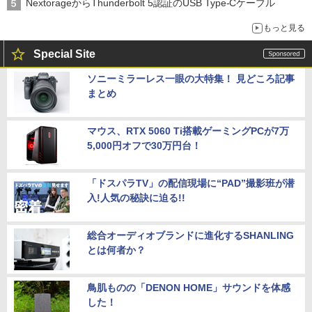
NextorageからThunderbolt 5認証のUSB Type-Cケーブル
もっと見る
Special Site
ソニーミラーレス一眼の大特集！ 見どころ記事
まとめ
マウス、RTX 5060 Ti搭載ゲーミングPCが7万
5,000円オフで30万円台！
「ドスパラTV」の配信現場に“PAD”撮影班が潜
入!人気の秘訣に迫る!!
総合オーディオブランドに進化するSHANLING
とは何者か？
鳥肌ものの「DENON HOME」サウンドを体感
した！