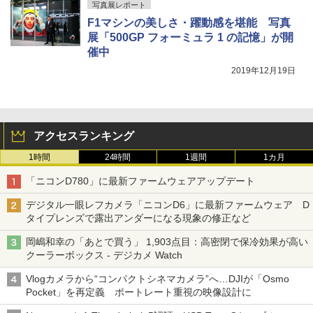
写真展レポート
F1マシンの美しさ・躍動感を堪能 写真
展「500GP フォーミュラ 1 の記憶」が開
催中
2019年12月19日
アクセスランキング
1時間
24時間
1週間
1カ月
「ニコンD780」に最新ファームウェアアップデート
デジタル一眼レフカメラ「ニコンD6」に最新ファームウェア D
タイプレンズで露出アンダーになる現象の修正など
岡嶋和幸の「あとで買う」 1,903点目：高密閉で保冷効果が高い
クーラーボックス - デジカメ Watch
Vlogカメラから“コンパクトシネマカメラ”へ…DJIが「Osmo
Pocket」を再定義 ポートレート重視の映像設計に