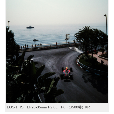
EOS-1 HS EF20-35mm F2.8L（F8・1/500秒）KR