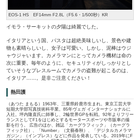
EOS-1 HS EF14mm F2.8L（F5.6・1/500秒）KR
イモラ・サーキットの夕陽は綺麗でした。
イタリアという国、パスタは超絶美味しいし、景色や建
物も素晴らしいし、女子は可愛い。しかし、泥棒はウジ
ャウジャいます。カメラマンにとってカメラ機材は命の
次に重要。毎年のように、セキュリティがしっかりとし
ていそうなプレスルームでカメラの盗難が起こるのは、
イタリア……。是非ご注意ください！
熱田護
（あつた まもる）1963年、三重県鈴鹿市生まれ。東京工芸大学
短期大学部写真技術科卒業。85年ヴェガ インターナショナルに
入社。坪内隆直氏に師事し、2輪世界GPを転戦。92年よりフリー
ランスとしてF1をはじめとするモータースポーツや市販車の撮
影を行う。 広告のほか、雑誌「カーグラフィック」（カーグラ
フィック社）、「Number」（文藝春秋）、「デジタルカメラマ
ガジン」（インプレス）などに作品を発表している。2019年にF