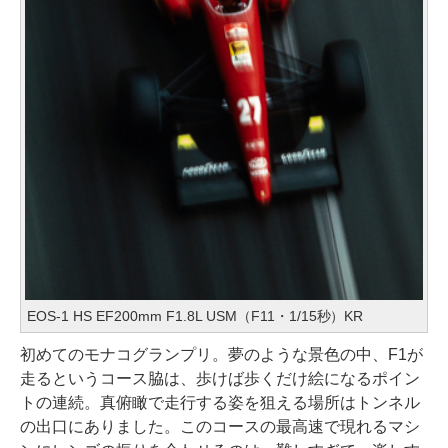
EOS-1 HS EF200mm F1.8L USM（F11・1/15秒）KR
初めてのモナコグランプリ。夢のような景色の中、F1が
走るというコース脇は、歩けば歩くだけ絵になるポイン
トの連続。真俯瞰で走行する姿を狙える場所はトンネル
の出口にありました。このコースの最高速で現れるマシ