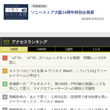
写真展告知
ソニーストア大阪14周年特別企画展
2018年10月31日
アクセスランキング
1時間
24時間
1週間
1カ月
「α7 IV」「α7 III」ズームレンズキットが刷新 同梱レンズがII
型に
カメラバカにつける薬 in デジカメ Watch：こういうのはフィー
ルドズームと呼ぼう
赤城耕一の「アカギカメラ」 第146回：PRO銘の魚眼レンズを
手にして思う、マイクロフォーサーズへの期待と可能性
岡嶋和幸の「あとで買う」 1,903点目：高密閉で保冷効果が高い
クーラーボックス - デジカメ Watch
岡嶋和幸の「あとで買う」 1,904点目：軽くてシンプルで持ち歩