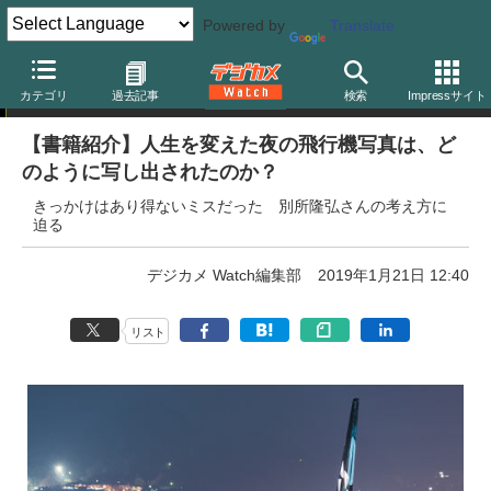
Powered by
Translate
コラム
カテゴリ
過去記事
検索
Impressサイト
【書籍紹介】人生を変えた夜の飛行機写真は、ど
のように写し出されたのか？
きっかけはあり得ないミスだった 別所隆弘さんの考え方に
迫る
デジカメ Watch編集部
2019年1月21日 12:40
リスト