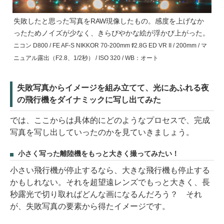
失敗したと思った写真をRAW現像したもの。感度を上げなか
ったためノイズが少なく、きらびやかな絵が浮かび上がった。
ニコン D800 / FE AF-S NIKKOR 70-200mm f/2.8G ED VR II / 200mm / マ
ニュアル露出（F2.8、1/2秒） / ISO 320 / WB：オート
失敗写真からイメージを組み立てて、光にあふれる夜
の飛行機をダイナミックに写し出てみた
では、ここからは具体的にどのようなプロセスで、完成
写真を写し出していったのかを見ていきましょう。
小さく写った離陸機をもっと大きく撮ってみたい！
小さい飛行機が停止するなら、大きな飛行機も停止する
かもしれない。それを超望遠レンズでもっと大きく、長
秒露光で切り取ればどんな画になるんだろう？ それ
が、失敗写真の要素から得たイメージです。