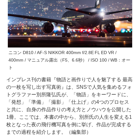
ニコン D810 / AF-S NIKKOR 400mm f/2.8E FL ED VR /
400mm / マニュアル露出（F5、6.6秒） / ISO 100 / WB：オー
ト
インプレス刊の書籍『物語と画作りで人を魅了する 最高
の一枚を写し出す写真術』は、SNSで人気を集めるフォ
トグラファー別所隆弘氏が、「物語」をキーワードに、
「発想」「準備」「撮影」「仕上げ」の4つのプロセス
と共に、自身の作品作りの考え方とノウハウを公開した
1冊。ここでは、本書の中から、別所氏の人生を変える1
枚となった夜の飛行機写真を例に挙げ、作品が完成する
までの過程を紹介します。（編集部）