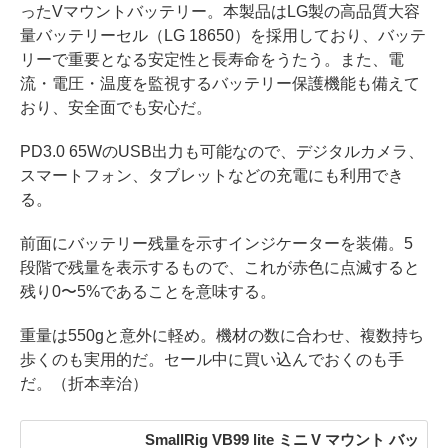
ったVマウントバッテリー。本製品はLG製の高品質大容
量バッテリーセル（LG 18650）を採用しており、バッテ
リーで重要となる安定性と長寿命をうたう。また、電
流・電圧・温度を監視するバッテリー保護機能も備えて
おり、安全面でも安心だ。
PD3.0 65WのUSB出力も可能なので、デジタルカメラ、
スマートフォン、タブレットなどの充電にも利用でき
る。
前面にバッテリー残量を示すインジケーターを装備。5
段階で残量を表示するもので、これが赤色に点滅すると
残り0〜5%であることを意味する。
重量は550gと意外に軽め。機材の数に合わせ、複数持ち
歩くのも実用的だ。セール中に買い込んでおくのも手
だ。（折本幸治）
SmallRig VB99 lite ミニ V マウント バッ