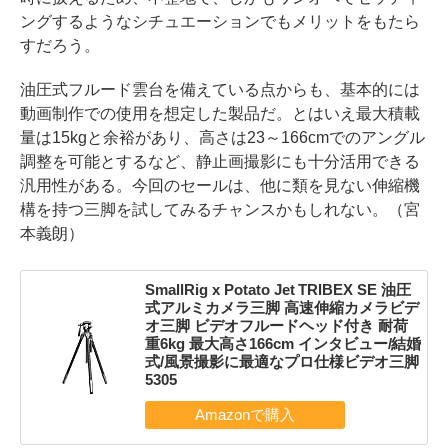
ングするようなシチュエーションでもメリットをもたら
すだろう。
油圧式フルード雲台を備えている点からも、基本的には
動画制作での使用を想定した製品だ。とはいえ最大積載
量は15kgと余裕があり、高さは23～166cmでのアングル
調整を可能とするなど、静止画撮影にも十分活用できる
汎用性がある。今回のセールは、他に類を見ない伸縮機
構を持つ三脚を試してみるチャンスかもしれない。（宮
本義朗）
SmallRig x Potato Jet TRIBEX SE 油圧
式アルミカメラ三脚 高速伸縮カメラビデ
オ三脚 ビデオフルードヘッド付き 耐荷
重6kg 最大高さ166cm インタビュー/結婚
式/風景撮影に最適なプロ仕様ビデオ三脚
5305