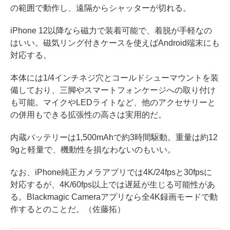
の範囲で動作し、遠隔からシャッターが切れる。
iPhone 12以降なら磁力で装着可能で、着脱が手軽なの
はいい。磁気リング付きケースを使えばAndroid端末にも
対応する。
本体には1/4インチネジ穴とコールドシューマウントを装
備しており、三脚やスマートフォンケージへの取り付け
も可能。マイクやLEDライトなど、他のアクセサリーと
の併用もできる拡張性の高さは実用的だ。
内蔵バッテリーは1,500mAhで約3時間駆動。重量は約12
9gと軽量で、機動性を損なわないのもいい。
なお、iPhone純正カメラアプリでは4K/24fpsと30fpsに
対応するが、4K/60fps以上では遅延が生じる可能性があ
る。Blackmagic Cameraアプリなら全4K録画モードで動
作するとのことだ。（佐藤拓）