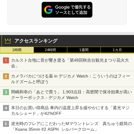
アクセスランキング
1時間
24時間
1週間
1カ月
カルスト台地に音が響き渡る「第48回秋吉台観光まつり花火大
会」
カメラバカにつける薬 in デジカメ Watch：こういうのはフィー
ルドズームと呼ぼう
岡嶋和幸の「あとで買う」 1,903点目：高密閉で保冷効果が高い
クーラーボックス - デジカメ Watch
本日のお買い得商品 車内の温度上昇を緩やかにする「遮光マジ
カルシェード」が42%OFF
逆光時のフレアにこだわったMマウントレンズ 真ちゅう鏡筒の
「Ksana 35mm f/2 ASPH. シルバークローム」