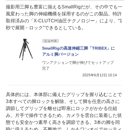
撮影用三脚も豊富に揃えるSmallRigだが、その中でも一
風変わった脚の伸縮機構を採用するのがこの製品。特許
取得済みの「X-CLUTCH油圧テクノロジー」により、“1
秒で展開・ロック”できるとしている。
ニュース
SmallRigの高速伸縮三脚「TRIBEX」に
アルミ脚バージョン
ワンアクションで脚が伸びてセットアップ
完了
2025年6月12日 10:14
具体的には、本体部に備えたグリップを握り込むことで
3本すべての脚ロックを解除、そして脚を任意の高さに
調節してグリップを離せば即座にロックがかかる仕組
み。片手で操作できるため、カメラを雲台に装着した状
態でも安全かつ素早く高さを調節できる。3本の脚を同
時に扱えるため、不整地で、しかもワンオペでセッティ