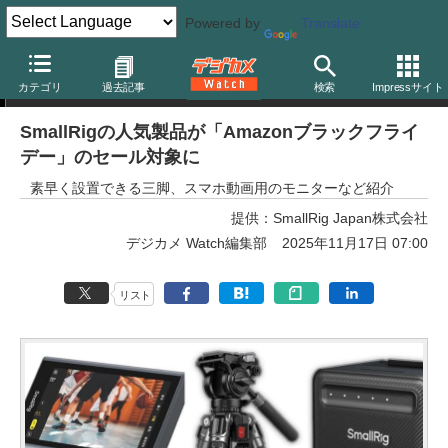
Powered by
Translate
トピック
カテゴリ
過去記事
検索
Impressサイト
SmallRigの人気製品が「Amazonブラックフライ
デー」のセール対象に
素早く設置できる三脚、スマホ動画用のモニターなど紹介
提供：
SmallRig Japan株式会社
デジカメ Watch編集部
2025年11月17日 07:00
リスト