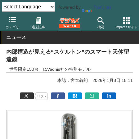
Powered by
Translate
デジカメ Watch
撮影用品
双眼鏡/望遠鏡
カテゴリ
過去記事
検索
Impressサイト
ニュース
内部構造が見える“スケルトン”のスマート天体望
遠鏡
世界限定150台 仏Vaonis社の特別モデル
本誌：宮本義朗
2026年1月8日 15:11
リスト