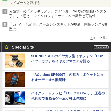
ルドズームと呼ぼう
赤城耕一の「アカギカメラ」 第146回：PRO銘の魚眼レンズを
手にして思う、マイクロフォーサーズへの期待と可能性
「α7 IV」「α7 III」ズームレンズキットが刷新 同梱レンズがII
型に
もっと見る
Special Site
SOUNDPEATSのイヤカフ型イヤフォン「UU2
イヤーカフ」をイヤカフマニアが語る
「A&ultima SP4000T」の魅力！ポケットに入
るオーディオの醍醐味
ハイグレードテレビ「TCL Q7D Pro」。圧巻の
色彩美で映画＆ゲームが極上体験に