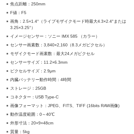
焦点距離：250mm
F値：F5
画角：2.5×1.4°（ライブモザイクモード時最大4.3×2.4°または
3.25×3.25°）
イメージセンサー：ソニー IMX 585 （カラー）
センサー画素数：3,840×2,160（8.3メガピクセル）
モザイクモード画素数：最大24メガピクセル
センサーサイズ：11.2×6.3mm
ピクセルサイズ：2.9μm
内臓バッテリー動作時間：4時間
ストレージ：25GB
コネクター：USB Type-C
画像フォーマット：JPEG、FITS、TIFF (16bits RAW画像)
動作温度範囲：0～40℃
外形寸法：20×9×48cm
質量：5kg