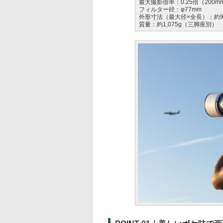
最大撮影倍率：0.25倍（200m
フィルター径：φ77mm
外形寸法（最大径×全長）：約91.
質量：約1,075g（三脚座別）