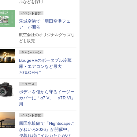
ルなどを採用
イベント告知
茨城空港で「羽田空港フェ
ア」が開催
航空会社のオリジナルグッズな
ども販売
キャンペーン
BougeRVのポータブル冷蔵
庫・エアコンなど最大
70％OFFに
ニュース
ボディを傷から守るイージー
カバーに「α7 V」「α7R VI」
用
イベント告知
四国水族館で「Nightscapeこ
がねいろ2026」が開催中。
夕暮れ時にイルカたちがパフ