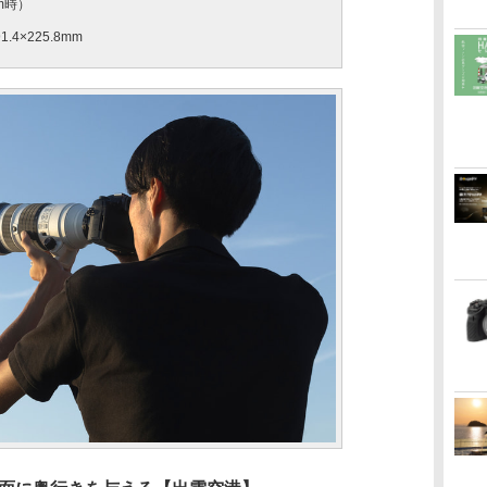
m時）
4×225.8mm