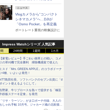
ォーマンスを繰り広げる
ニュース
Vlogカメラから“コンパクト
シネマカメラ”へ…DJIが
「Osmo Pocket」を再定義
ポートレート重視の映像設計に
Impress Watchシリーズ 人気記事
時間
24時間
1週間
1カ月
【家電レビュー】手ごわい雑草との戦い、コメ
リの草刈機で完全勝利 掃除機感覚で使えた
ミスド「Mrs. GREEN APPLE」のコラボドーナ
ツ4種、いよいよ発売！
NTT島田社長、ソフトバンクのセブン出資に「d
ポイント使えるようにして」
吉野家、牛リブロースを熱々で提供する「極旨
牛鉄板ステーキ定食」を発売
「リサ・ラーソン」がま口ポーチ付録、大人の
おしゃれ手帖 10月号。ジャカード織の北欧猫デ
ザイン