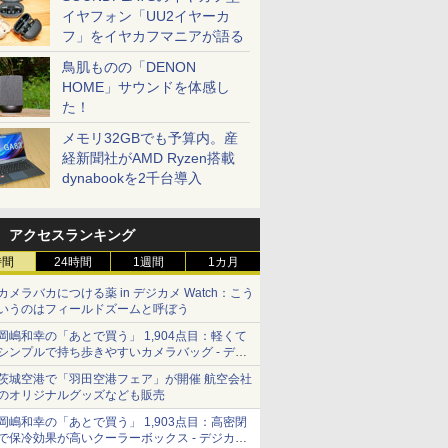
イヤフォン「UU2イヤーカ
フ」をイヤカフマニアが語る
鳥肌ものの「DENON
HOME」サウンドを体感し
た！
メモリ32GBでも予算内。産
経新聞社がAMD Ryzen搭載
dynabookを2千台導入
アクセスランキング
時間
24時間
1週間
1カ月
カメラバカにつける薬 in デジカメ Watch：こう
いうのはフィールドズームと呼ぼう
岡嶋和幸の「あとで買う」 1,904点目：軽くて
シンプルで持ち歩きやすいカメラバッグ - デジ
カメ Watch
茨城空港で「羽田空港フェア」が開催 航空会社
のオリジナルグッズなども販売
岡嶋和幸の「あとで買う」 1,903点目：高密閉
で保冷効果が高いクーラーボックス - デジカメ