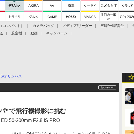
（コンパクト）
カメラバッグ
メディア/リーダー
三脚/一脚/雲台
道
航空機
動画
キャンペーン
DS/オリンパス
パ”で飛行機撮影に挑む
ED 50-200mm F2.8 IS PRO