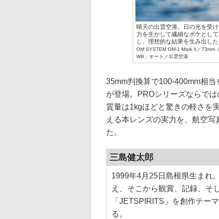
晴天の出雲空港。日の光を受け
力を生かして繊細なボケとして
し、理想的な結果を生み出した
OM SYSTEM OM-1 Mark II／7
WB：オート／出雲空港
35mm判換算で100-400mm
が登場。PROシリーズならで
質量は1kgほどと驚きの軽さ
える本レンズの実力を、航空写
た。
三島健太郎
1999年4月25日島根県生
え、そこから観賞、記録、そ
「JETSPIRITS」を創作
る。