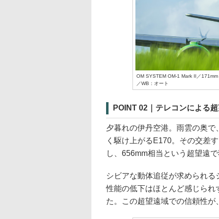
OM SYSTEM OM-1 Mark II／1
／WB：オート
POINT 02｜テレコンによ
夕暮れの伊丹空港。雨雲の奥で
く駆け上がるE170。その交差
し、656mm相当という超望遠
シビアな動体追従が求められる
性能の低下はほとんど感じられ
た。この超望遠域での信頼性が