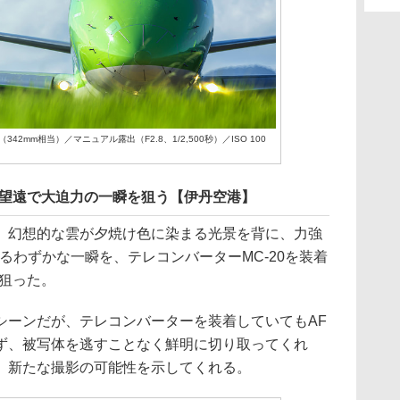
71mm（342mm相当）／マニュアル露出（F2.8、1/2,500秒）／ISO 100
る超望遠で大迫力の一瞬を狙う【伊丹空港】
、幻想的な雲が夕焼け色に染まる光景を背に、力強
するわずかな一瞬を、テレコンバーターMC-20を装着
で狙った。
シーンだが、テレコンバーターを装着していてもAF
ず、被写体を逃すことなく鮮明に切り取ってくれ
、新たな撮影の可能性を示してくれる。