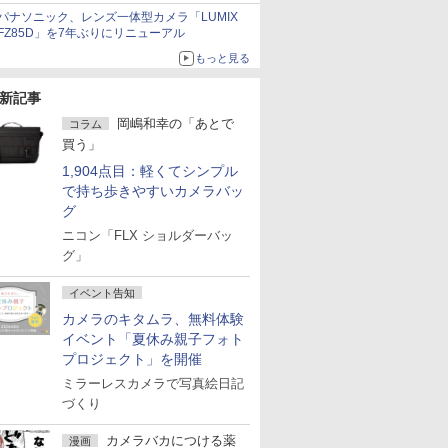
Watch
パナソニック、レンズ一体型カメラ「LUMIX
FZ85D」を7年ぶりにリニューアル
もっと見る
新記事
岡嶋和幸の「あとで
コラム
買う」
1,904点目：軽くてシンプル
で持ち歩きやすいカメラバッ
グ
ニコン「FLX ショルダーバッ
グ」
イベント告知
カメラのキタムラ、無料体験
イベント「夏休み親子フォト
プロジェクト」を開催
ミラーレスカメラで写真絵日記
づくり
カメラバカにつける薬
漫画