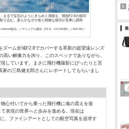
、まるで宝石のようにきらめく湖面を、開放F2.8の描写
取り込む。柔らかなボケ味と精緻な描写が見事に調和
最
3mm（146mm相当）／マニュアル露出（F2.8、1/2,500秒）／ISO 80／
相当をズーム全域F2.8でカバーする革新の超望遠レンズ
はの高い解像力を誇り、このスペックでありながら、
を実現しています。まさに飛行機撮影にぴったりと言
真家の三島健太郎さんにレポートしてもらいまし
まれ。物心付いてから乗った飛行機に魂の震えを覚
して表現の世界へと歩みを進める。現在は
テーマに、ファインアートとしての航空写真を追求す