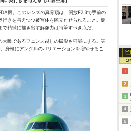
で画面に奥行きを与える【出雲空港】
DA機。このレンズの真骨頂は、開放F2.8で手前の
奥行きを与えつつ被写体を際立たせられること。開
まで精緻に描き出す解像力は特筆すべき点だ。
影の大敵であるフェンス越しの撮影も可能にする。実
が、身軽にアングルのバリエーションを増やせるこ
1