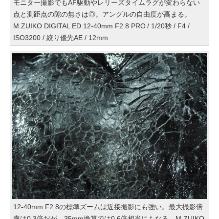
モニター撮影でもAF駆動やレリーズタイムラグが変わらない
点と測距点の隙の無さは◎。アングルの自由度が高まる。
M.ZUIKO DIGITAL ED 12-40mm F2.8 PRO / 1/20秒 / F4 /
ISO3200 / 絞り優先AE / 12mm
12-40mm F2.8の標準ズームは近接撮影にも強い。最大撮影倍
率は0.3倍だが、35mm換算では0.6倍相当にもなる。M.ZUIKO