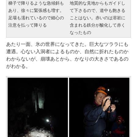
梯子で降りるような急傾斜も
地質的な見地からもガイドし
あり、徐々に緊張感も増す。
て下さるので、道中も飽きる
足場も濡れているので細心の
ことはない。赤いのは溶岩に
注意を払って降りる
含まれる鉄分が酸化して赤く
なったもの
あたり一面、氷の世界になってきた。巨大なツララにも
遭遇。心ない入洞者によるものか、自然に折れたものか
わからないが、崩壊あとから、かなりの大きさであるの
がわかる。