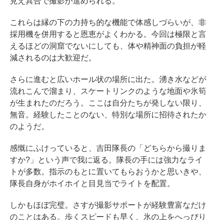
見え具合で撮影が進められる。
これらは縁の下の力持ち的な機能で体感しづらいが、非
採用機を併用すると恩恵がよくわかる。今回は極限と言
えるほどの洞窟でないにしても、体や精神面の負担が軽
減されるのは大歓迎だ。
さらに進むと広いホール状の場所に出た。湧き水などが
流れこんで溜まり、スケートリンクのような地面や氷筍
が生まれたのだろう。ここは自分たちが発しない限り、
無音。経験したことのない、特別な場所に招待されたか
のようだ。
感慨にふけっていると、吉田隊長の「どちらから撮りま
すか?」という声で我に返る。隊長の手には強力なライ
トが多数。指示のもとに置いてもらおうかと思いきや、
隊長自身がホイホイと目見当でライトを配置。
しかもほぼ完璧。さすが撮影サポートが経験豊富なだけ
のことはある。歩くスピードも早く、氷の上をへっぴり