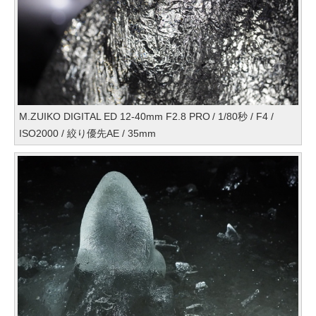
M.ZUIKO DIGITAL ED 12-40mm F2.8 PRO / 1/80秒 / F4 /
ISO2000 / 絞り優先AE / 35mm