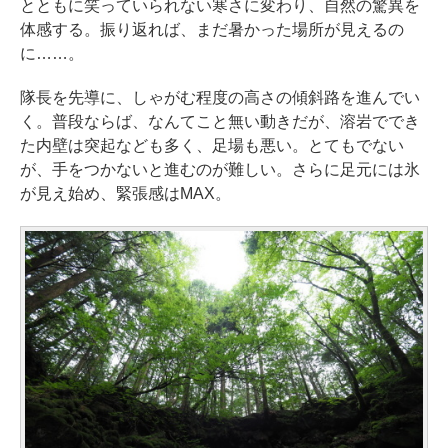
とともに笑っていられない寒さに変わり、自然の驚異を
体感する。振り返れば、まだ暑かった場所が見えるの
に……。
隊長を先導に、しゃがむ程度の高さの傾斜路を進んでい
く。普段ならば、なんてこと無い動きだが、溶岩ででき
た内壁は突起なども多く、足場も悪い。とてもでない
が、手をつかないと進むのが難しい。さらに足元には氷
が見え始め、緊張感はMAX。