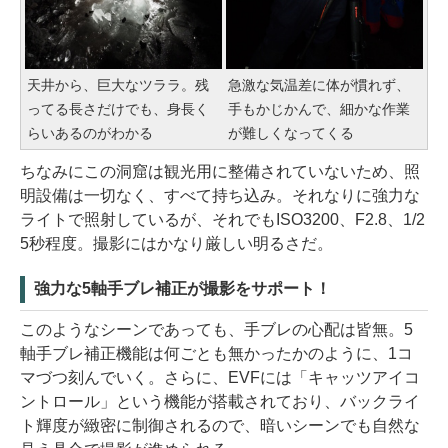
天井から、巨大なツララ。残
急激な気温差に体が慣れず、
ってる長さだけでも、身長く
手もかじかんで、細かな作業
らいあるのがわかる
が難しくなってくる
ちなみにこの洞窟は観光用に整備されていないため、照
明設備は一切なく、すべて持ち込み。それなりに強力な
ライトで照射しているが、それでもISO3200、F2.8、1/2
5秒程度。撮影にはかなり厳しい明るさだ。
強力な5軸手ブレ補正が撮影をサポート！
このようなシーンであっても、手ブレの心配は皆無。5
軸手ブレ補正機能は何ごとも無かったかのように、1コ
マづつ刻んでいく。さらに、EVFには「キャッツアイコ
ントロール」という機能が搭載されており、バックライ
ト輝度が緻密に制御されるので、暗いシーンでも自然な