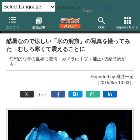
Powered by
Translate
特別企画
カテゴリ
過去記事
検索
Impressサイト
酷暑なので涼しい「氷の洞窟」の写真を撮ってみ
た→むしろ寒くて震えることに
幻想的な青の世界に驚愕 カメラは手ブレ補正+防塵防滴が
吉！
Reported by 桃井一至
（2015/8/5 13:03）
リスト