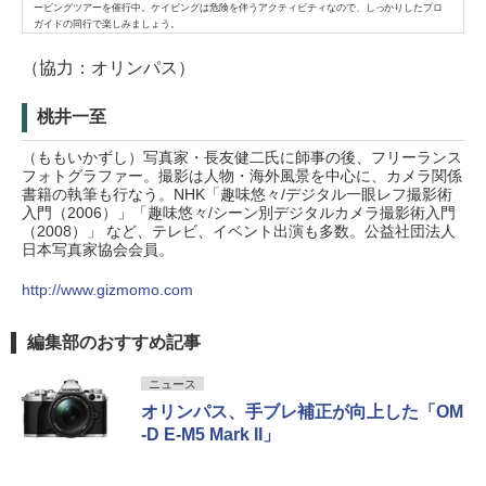
ービングツアーを催行中。ケイビングは危険を伴うアクティビティなので、しっかりしたプロ
ガイドの同行で楽しみましょう。
（協力：オリンパス）
桃井一至
（ももいかずし）写真家・長友健二氏に師事の後、フリーランス
フォトグラファー。撮影は人物・海外風景を中心に、カメラ関係
書籍の執筆も行なう。NHK「趣味悠々/デジタル一眼レフ撮影術
入門（2006）」「趣味悠々/シーン別デジタルカメラ撮影術入門
（2008）」 など、テレビ、イベント出演も多数。公益社団法人
日本写真家協会会員。
http://www.gizmomo.com
編集部のおすすめ記事
ニュース
オリンパス、手ブレ補正が向上した「OM
-D E-M5 Mark II」