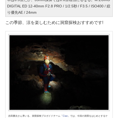
DIGITAL ED 12-40mm F2.8 PRO / 1/2.5秒 / F3.5 / ISO400 / 絞
り優先AE / 24mm
この季節、涼を楽しむために洞窟探検おすすめです!
吉田勝次さん率いる、洞窟探検プロガイドチーム「
Ciao
」では、今回の洞窟をはじめとするケ