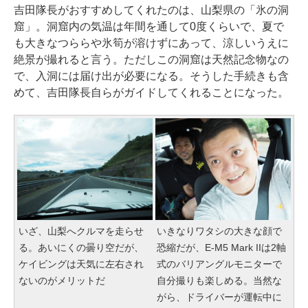
吉田隊長がおすすめしてくれたのは、山梨県の「氷の洞
窟」。洞窟内の気温は年間を通して0度くらいで、夏で
も大きなつららや氷筍が溶けずにあって、涼しいうえに
絶景が撮れると言う。ただしこの洞窟は天然記念物なの
で、入洞には届け出が必要になる。そうした手続きも含
めて、吉田隊長自らがガイドしてくれることになった。
いざ、山梨へクルマを走らせ
いきなりワタシの大きな顔で
る。あいにくの曇り空だが、
恐縮だが、E-M5 Mark IIは2軸
ケイビングは天気に左右され
式のバリアングルモニターで
ないのがメリットだ
自分撮りも楽しめる。当然な
がら、ドライバーが運転中に