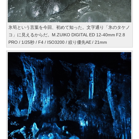
氷筍という言葉を今回、初めて知った。文字通り「氷のタケノ
コ」に見えるからだ。M.ZUIKO DIGITAL ED 12-40mm F2.8
PRO / 1/25秒 / F4 / ISO3200 / 絞り優先AE / 21mm