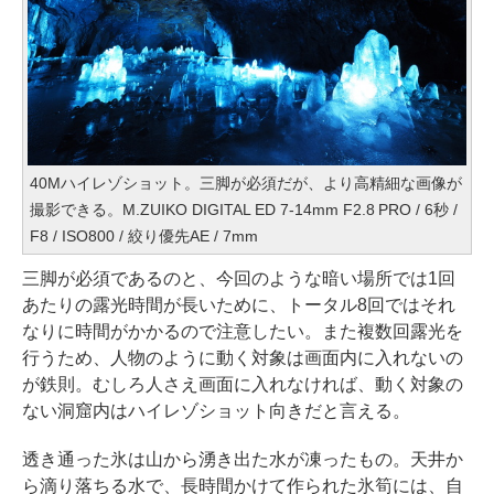
40Mハイレゾショット。三脚が必須だが、より高精細な画像が
撮影できる。M.ZUIKO DIGITAL ED 7-14mm F2.8 PRO / 6秒 /
F8 / ISO800 / 絞り優先AE / 7mm
三脚が必須であるのと、今回のような暗い場所では1回
あたりの露光時間が長いために、トータル8回ではそれ
なりに時間がかかるので注意したい。また複数回露光を
行うため、人物のように動く対象は画面内に入れないの
が鉄則。むしろ人さえ画面に入れなければ、動く対象の
ない洞窟内はハイレゾショット向きだと言える。
透き通った氷は山から湧き出た水が凍ったもの。天井か
ら滴り落ちる水で、長時間かけて作られた氷筍には、自