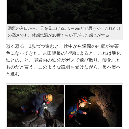
洞窟の入口から、天を見上げる。5～6mだと思うが、これだけ
の高さでも、体感気温が10度くらい下がった感じがする
恐る恐る、1歩づつ進むと、途中から洞窟の内壁が赤茶
色になってきた。吉田隊長の説明によると、これは酸化
鉄とのこと。溶岩内の鉄分がガスで飛び散り、酸化した
ものだと言う。このような説明を受けながら、奥へ奥へ
と進む。