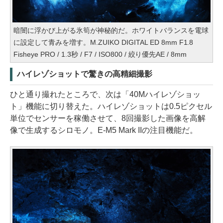
暗闇に浮かび上がる氷筍が神秘的だ。ホワイトバランスを電球
に設定して青みを増す。M.ZUIKO DIGITAL ED 8mm F1.8
Fisheye PRO / 1.3秒 / F7 / ISO800 / 絞り優先AE / 8mm
ハイレゾショットで驚きの高精細撮影
ひと通り撮れたところで、次は「40Mハイレゾショッ
ト」機能に切り替えた。ハイレゾショットは0.5ピクセル
単位でセンサーを稼働させて、8回撮影した画像を高解
像で生成するシロモノ。E-M5 Mark IIの注目機能だ。