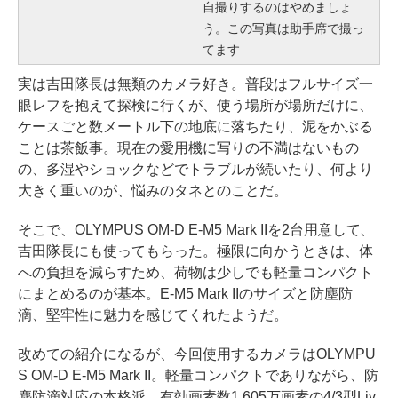
自撮りするのはやめましょ
う。この写真は助手席で撮っ
てます
実は吉田隊長は無類のカメラ好き。普段はフルサイズ一
眼レフを抱えて探検に行くが、使う場所が場所だけに、
ケースごと数メートル下の地底に落ちたり、泥をかぶる
ことは茶飯事。現在の愛用機に写りの不満はないもの
の、多湿やショックなどでトラブルが続いたり、何より
大きく重いのが、悩みのタネとのことだ。
そこで、OLYMPUS OM-D E-M5 Mark IIを2台用意して、
吉田隊長にも使ってもらった。極限に向かうときは、体
への負担を減らすため、荷物は少しでも軽量コンパクト
にまとめるのが基本。E-M5 Mark IIのサイズと防塵防
滴、堅牢性に魅力を感じてくれたようだ。
改めての紹介になるが、今回使用するカメラはOLYMPU
S OM-D E-M5 Mark II。軽量コンパクトでありながら、防
塵防滴対応の本格派。有効画素数1,605万画素の4/3型Liv