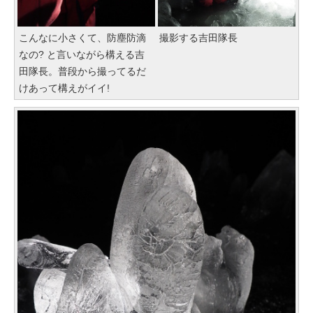
こんなに小さくて、防塵防滴
撮影する吉田隊長
なの? と言いながら構える吉
田隊長。普段から撮ってるだ
けあって構えがイイ!