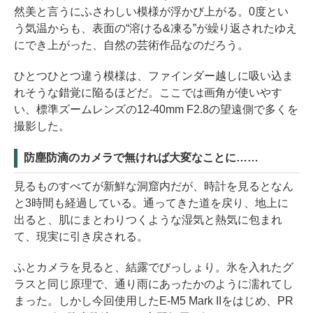
然美と言うにふさわしい模様が浮かび上がる。0度とい
う気温からも、表面の“溶ける&凍る”が繰り返されたゆえ
にでき上がった、自然の芸術作品なのだろう。
ひとつひとつ違う模様は、ファインダー越しに吸い込ま
れそうな錯覚に陥るほどだ。ここでは画角が使いやす
い、標準ズームレンズの12-40mm F2.8の望遠側で多くを
撮影した。
防塵防滴のカメラで無ければ大変なことに……
見るものすべてが新鮮な洞窟内だが、時計を見るとなん
と3時間も経過している。通ってきた道を戻り、地上に
出ると、肌にまとわりつくような湿気と熱気に包まれ
て、現実に引き戻される。
ふとカメラを見ると、結露でびっしょり。氷を入れたグ
ラスと同じ原理で、通り雨にあったかのように濡れてし
まった。しかし今回使用したE-M5 Mark IIをはじめ、PR