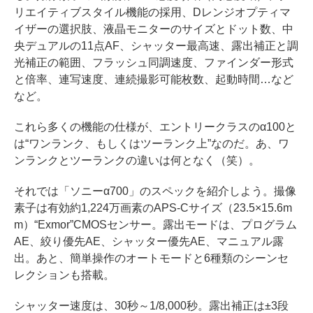
リエイティブスタイル機能の採用、Dレンジオプティマ
イザーの選択肢、液晶モニターのサイズとドット数、中
央デュアルの11点AF、シャッター最高速、露出補正と調
光補正の範囲、フラッシュ同調速度、ファインダー形式
と倍率、連写速度、連続撮影可能枚数、起動時間…など
など。
これら多くの機能の仕様が、エントリークラスのα100と
は“ワンランク、もしくはツーランク上”なのだ。あ、ワ
ンランクとツーランクの違いは何となく（笑）。
それでは「ソニーα700」のスペックを紹介しよう。撮像
素子は有効約1,224万画素のAPS-Cサイズ（23.5×15.6m
m）“Exmor”CMOSセンサー。露出モードは、プログラム
AE、絞り優先AE、シャッター優先AE、マニュアル露
出。あと、簡単操作のオートモードと6種類のシーンセ
レクションも搭載。
シャッター速度は、30秒～1/8,000秒。露出補正は±3段