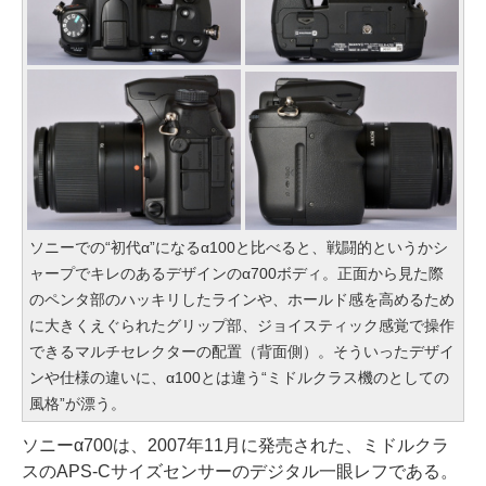
ソニーでの“初代α”になるα100と比べると、戦闘的というかシ
ャープでキレのあるデザインのα700ボディ。正面から見た際
のペンタ部のハッキリしたラインや、ホールド感を高めるため
に大きくえぐられたグリップ部、ジョイスティック感覚で操作
できるマルチセレクターの配置（背面側）。そういったデザイ
ンや仕様の違いに、α100とは違う“ミドルクラス機のとしての
風格”が漂う。
ソニーα700は、2007年11月に発売された、ミドルクラ
スのAPS-Cサイズセンサーのデジタル一眼レフである。