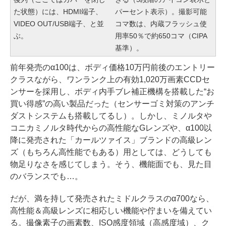
た状態）には、HDMI端子、
パーセント表示）。撮影可能
VIDEO OUT/USB端子、と並
コマ数は、内蔵フラッシュ使
ぶ。
用率50％で約650コマ（CIPA
基準）。
前年発売のα100は、ボディ価格10万円前後のエントリー
クラスながら、ワンランク上の有効1,020万画素CCDセ
ンサーを採用し、ボディ内手ブレ補正機構を搭載した“お
買い得感”の高い製品だった（センサーゴミ対策のアンチ
ダストシステムも搭載してるし）。しかし、ミノルタや
コニカミノルタ時代からの高性能なGレンズや、α100以
降に発売された「カールツァイス」ブランドの高級レン
ズ（もちろん高性能でもある）用としては、どうしても
物足りなさを感じてしまう。そう、機能面でも、見た目
のバランスでも…。
だが、満を持して発売されたミドルクラスのα700なら、
高性能＆高級レンズに相応しい機能や佇まいを備えてい
る。撮像素子の画素数、ISO感度領域（高感度域）、ク