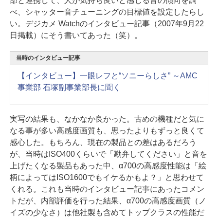
部と連携して、人が気持ち良いと感じる音の傾向を調
べ、シャッター音チューニングの目標値を設定したらし
い。デジカメ Watchのインタビュー記事（2007年9月22
日掲載）にそう書いてあった（笑）。
当時のインタビュー記事
【インタビュー】一眼レフと“ソニーらしさ” ～AMC
事業部 石塚副事業部長に聞く
実写の結果も、なかなか良かった。古めの機種だと気に
なる事が多い高感度画質も、思ったよりもずっと良くて
感心した。もちろん、現在の製品との差はあるだろう
が、当時はISO400くらいで「勘弁してください」と音を
上げたくなる製品もあった中、α700の高感度性能は「絵
柄によってはISO1600でもイケるかもよ？」と思わせて
くれる。これも当時のインタビュー記事にあったコメン
トだが、内部評価を行った結果、α700の高感度画質（ノ
イズの少なさ）は他社製も含めてトップクラスの性能だ