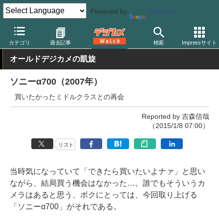
Powered by
Translate
デジカメ Watch
カメラ
ミラーレスカメラ
ソニー
カテゴリ
過去記事
検索
Impressサイト
オールドデジカメの凱旋
ソニーα700（2007年）
買いたかったミドルクラスとの再会
Reported by 吉森信哉
（2015/1/8 07:00）
リスト
当時気になっていて「できたら買いたいよナァ」と思い
ながら、結局買う機会はなかった…。誰でもそういうカ
メラはあると思う、ボクにとっては、今回取り上げる
「ソニーα700」がそれである。