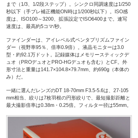
まで（1/3、1/2段ステップ）。シンクロ同調速度は1/250
秒以下（手ブレ補正機能ON時は1/200秒以下）。ISO感
度は、ISO100～3200、拡張設定でISO6400まで。連写
速度は、最高約5コマ/秒。
ファインダーは、アイレベル式ペンタプリズムファイン
ダー（視野率95％、倍率0.9倍）。液晶モニターは3.0
型・約92.1万ドット。記録媒体はメモリースティックデ
ュオ（PROデュオとPRO-HGデュオも含む）とCF。外
形寸法と重量は141.7×104.8×79.7mm、約690g（本体の
み）だ。
一緒に選んだレンズのDT 18-70mm F3.5-5.6は、27-105
mm相当、絞りは7枚羽根の円形絞りで、最短撮影距離と
最大撮影倍率は0.38m・0.25倍。フィルター径は55mm。