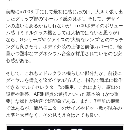
実際にα700を手にして最初に感じたのは、大きく張り出
したグリップ部の“ホールド感の良さ”。そして、デザイ
ンの違いもあるかもしれないが、α700ボディのボリュー
ム感（ミドルクラス機としては大柄ではないと思うが）
なら、Gシリーズやツァイスの“大柄なレンズ”とのマッチ
ングも良さそう。ボディ外装の上部と前部カバーに、軽
量かつ堅牢なマグネシウム合金が採用されているのも安
心感がある。
そして、これもミドルクラス機らしい部分だが、前後に
ダイヤルを備える“2ダイヤル”方式と、指先で簡単に操作
できる“マルチセレクター”の採用。これにより、露出の
設定や調整、AF測距点の選択といった基本的（かつ重
要）な操作が快適で好印象である。また、7年前の機種
ではあるが、液晶モニターのサイズやドット数が現在の
水準と大差なく、その見え具合はとても良い。