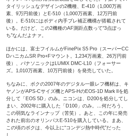
タイリッシュなデザインの2機種、E-410（1,000万画
素、9万円前後）とE-510（1,000万画素、12万円前
後）。E-510にはボディ内手ブレ補正機構が搭載されて
いる。だけど、この2機種のAF測距点数って“3点ぽっ
ち”なんだよナァ。
ほかには、富士フイルムがFinePix S5 Pro（スーパーCC
DハニカムSR Pro+Fマウント。1,234万画素、26万円前
後）、パナソニックはLUMIX DMC-L10（フォーサー
ズ。1,010万画素、10万円前後）を発売していた。
ちなみに、ボクの2007年のデジタル一眼レフ機材は、キ
ヤノンがAPS-Cサイズ機とAPS-HのEOS-1D Mark IIを処
分して「EOS 5D」のみ。ニコンは、D200を処分してし
まい、2002年に購入した「D100」のみ。…何だろう、
この弱気なラインナップ（苦笑）。あと、この年に発売
された前出のオリンパスE-510を購入している。まあ、
この頃のボクは、今以上に“コンデジ熱中時代”だった
し。