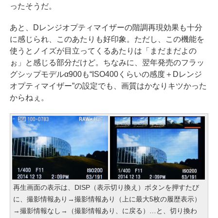
ったそうだ。
あと、Dレンジオプティマイザーの階調再現効果も十分
に感じられ、このあたりも好印象。ただし、この機能を
使うとノイズが目立ってくるあたりは「まだまだよの
ぉ」と感じる部分だけど。ちなみに、翌年発売のフラッ
グシップモデルα900も“ISO400くらいの感度＋Dレンジ
オプティマイザー”の設定でも、画質はかなりキツかった
からねぇ。
再生画面の表示は、DISP（表示切り換え）ボタンを押すたび
に、撮影情報あり→撮影情報あり（上に最大5枚の履歴表示）
→撮影情報なし→（撮影情報あり、に戻る）…と、切り換わ