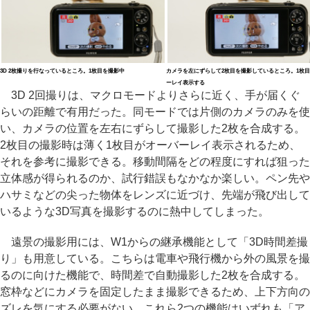
3D 2枚撮りを行なっているところ。1枚目を撮影中
カメラを左にずらして2枚目を撮影しているところ。1枚
ーレイ表示する
3D 2回撮りは、マクロモードよりさらに近く、手が届くぐ
らいの距離で有用だった。同モードでは片側のカメラのみを使
い、カメラの位置を左右にずらして撮影した2枚を合成する。
2枚目の撮影時は薄く1枚目がオーバーレイ表示されるため、
それを参考に撮影できる。移動間隔をどの程度にすれば狙った
立体感が得られるのか、試行錯誤もなかなか楽しい。ペン先や
ハサミなどの尖った物体をレンズに近づけ、先端が飛び出して
いるような3D写真を撮影するのに熱中してしまった。
遠景の撮影用には、W1からの継承機能として「3D時間差撮
り」も用意している。こちらは電車や飛行機から外の風景を撮
るのに向けた機能で、時間差で自動撮影した2枚を合成する。
窓枠などにカメラを固定したまま撮影できるため、上下方向の
ズレを気にする必要がない。これら2つの機能はいずれも「ア