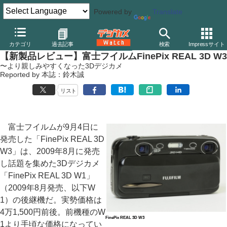
Powered by
Translate
デジカメ Watch
カメラ
レンズ一体型（コンパクト）カメラ
富
カテゴリ
過去記事
検索
Impressサイト
【新製品レビュー】富士フイルムFinePix REAL 3D W3
〜より親しみやすくなった3Dデジカメ
Reported by 本誌：鈴木誠
リスト
富士フイルムが9月4日に
発売した「FinePix REAL 3D
W3」は、2009年8月に発売
し話題を集めた3Dデジカメ
「FinePix REAL 3D W1」
（2009年8月発売、以下W
1）の後継機だ。実勢価格は
4万1,500円前後。前機種のW
FinePix REAL 3D W3
1より手頃な価格になってい