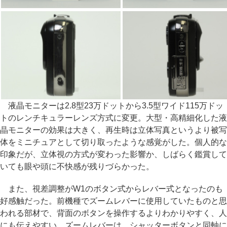
液晶モニターは2.8型23万ドットから3.5型ワイド115万ドッ
トのレンチキュラーレンズ方式に変更。大型・高精細化した液
晶モニターの効果は大きく、再生時は立体写真というより被写
体をミニチュアとして切り取ったような感覚がした。個人的な
印象だが、立体視の方式が変わった影響か、しばらく鑑賞して
いても眼や頭に不快感が残りづらかった。
また、視差調整がW1のボタン式からレバー式となったのも
好感触だった。前機種でズームレバーに使用していたものと思
われる部材で、背面のボタンを操作するよりわかりやすく、人
にも伝えやすい。ズームレバーは、シャッターボタンと同軸に