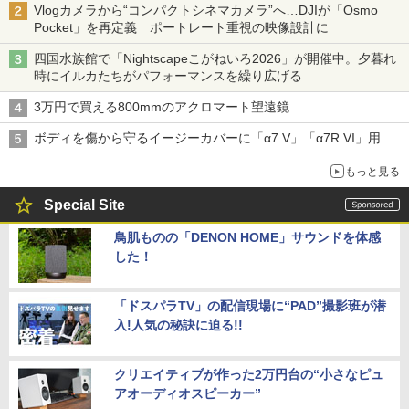
Vlogカメラから“コンパクトシネマカメラ”へ…DJIが「Osmo
Pocket」を再定義 ポートレート重視の映像設計に
四国水族館で「Nightscapeこがねいろ2026」が開催中。夕暮れ
時にイルカたちがパフォーマンスを繰り広げる
3万円で買える800mmのアクロマート望遠鏡
ボディを傷から守るイージーカバーに「α7 V」「α7R VI」用
もっと見る
Special Site
鳥肌ものの「DENON HOME」サウンドを体感
した！
「ドスパラTV」の配信現場に“PAD”撮影班が潜
入!人気の秘訣に迫る!!
クリエイティブが作った2万円台の“小さなピュ
アオーディオスピーカー”