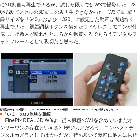
に3D動画も再生できるが、試した限りではW3で撮影した1,28
0×720ピクセルの3D動画のみ再生できなかった。W3で動画記
録サイズを「640」および「320」に設定した動画は問題なく
再生できた。視差調整ボタンを備えたワイヤレスリモコンが付
属し、複数人が離れたところから鑑賞するであろうデジタルフ
ォトフレームとして親切だと思った。
動画記録サイズの選択メニュー（FinePix REAL 3D W3の画面）
FinePix REAL 3D V1に付属するリモコン
■
「いま」の3D体験を凝縮
FinePix REAL 3D W3は、従来機種のW1を含めていまだオ
ンリーワンの存在といえる3Dデジカメだろう。コンパクトデ
ジタルカメラとしては大柄だが、持ち歩いて気軽に他人に見せ