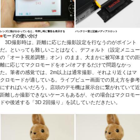
レンズに指がかかっていると、半押し時に警告を表示する
バッテリー室と記録メディアスロット
■
モードの使い分け
3D撮影時は、距離に応じた撮影設定を行なうのがポイント
だ。といっても難しいことはなく、デフォルト（設定メニュー
の「オート視差調整」オン）のまま、大まかに被写体までの距
離に応じてマクロモードをオン/オフするだけで問題なかっ
た。筆者の感覚では、2m以上は通常撮影、それより近くはマ
クロモードが適している。ライブビュー画面での見え方を参考
にすればいいだろう。店頭のデモ機は展示台に繋がれていて近
距離しか撮影できないケースもあるが、その場合はマクロモー
ドや後述する「3D 2回撮り」を試していただきたい。