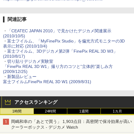
関連記事
・
「CEATEC JAPAN 2010」で見かけたデジカメ関連展示
(2010/10/5)
・
富士フイルム、「MyFinePix Studio」を偏光方式モニターの3D
表示に対応 (2010/10/4)
・
富士フイルム、3Dデジカメ第2弾「FinePix REAL 3D W3」
(2010/8/17)
・
切り貼りデジカメ実験室
「FinePix REAL 3D W1」撮り方のコツと“立体的”楽しみ方
(2009/12/25)
・
新製品レビュー
富士フイルムFinePix REAL 3D W1 (2009/8/31)
アクセスランキング
1時間
24時間
1週間
1カ月
岡嶋和幸の「あとで買う」 1,903点目：高密閉で保冷効果が高い
クーラーボックス - デジカメ Watch