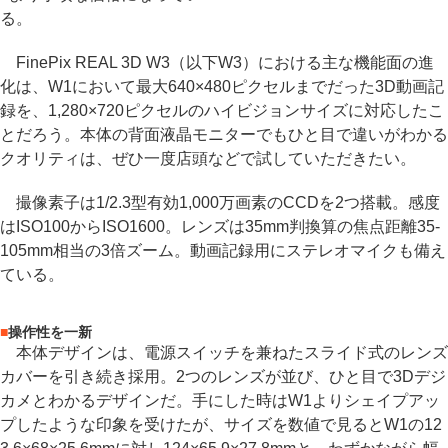
る。
FinePix REAL 3D W3（以下W3）における主な機能面の進
化は、W1において最大640×480ピクセルまでだった3D動画記
録を、1,280×720ピクセルのハイビジョンサイズに対応したこ
とだろう。本体の背面液晶モニターでもひと目で違いがわかる
クオリティは、ぜひ一度店頭などで試していただきたい。
撮像素子は1/2.3型有効1,000万画素のCCDを2つ搭載。感度
はISO100からISO1600。レンズは35mm判換算の焦点距離35-
105mm相当の3倍ズーム。動画記録用にステレオマイクも備え
ている。
■
操作性を一新
本体デザインは、電源スイッチを兼ねたスライド式のレンズ
カバーを引き続き採用。2つのレンズが並び、ひと目で3Dデジ
カメとわかるデザインだ。手にした時はW1よりシェイプアッ
プしたような印象を受けたが、サイズを数値で見るとW1の12