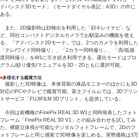
ドバンスド3Dモード」（モードダイヤル表記：A3D）の中に
ある。
また、2D撮影時は顔検出を利用した「顔キレイナビ」な
ど、同社コンパクトデジタルカメラでお馴染みの機能を使え
る。「アドバンスド2Dモード」では、2つのカメラを利用した
「テレ/ワイド同時撮り」、「2カラー同時撮り」、「高/低感
度同時撮り」をW1に引き続き利用できる。露出モードはプロ
グラム/絞り優先/マニュアルを3D・2Dともに選択可能。
■
多様化する鑑賞方法
撮影した3D映像は、本体背面の液晶モニターのほかにも3D
対応のPCやテレビで鑑賞可能。富士フイルムでは、3Dプリン
トサービス「FUJIFILM 3Dプリント」も提供している。
今回は前機種のFinePix REAL 3D W1と同時発表したフォト
フレーム「FinePix REAL 3D V1」との組み合わせを試してみ
た。裸眼立体視が可能なデジタルフォトフレームで、2Dのフ
ォトフレームと同じ感覚で3D映像を楽しめる。実勢価格は3万