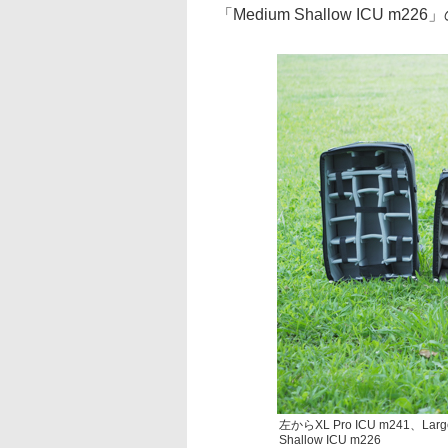
「Medium Shallow ICU m2
左からXL Pro ICU m241、Large
Shallow ICU m226