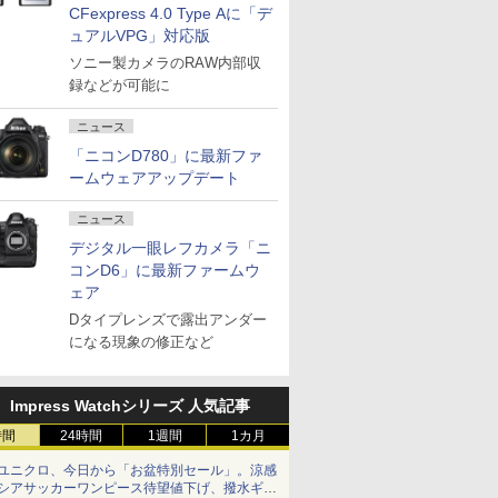
CFexpress 4.0 Type Aに「デ
ュアルVPG」対応版
ソニー製カメラのRAW内部収
録などが可能に
ニュース
「ニコンD780」に最新ファ
ームウェアアップデート
ニュース
デジタル一眼レフカメラ「ニ
コンD6」に最新ファームウ
ェア
Dタイプレンズで露出アンダー
になる現象の修正など
Impress Watchシリーズ 人気記事
時間
24時間
1週間
1カ月
ユニクロ、今日から「お盆特別セール」。涼感
シアサッカーワンピース待望値下げ、撥水ギア