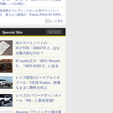
同梱レンズがII型に
逆光時のフレアにこだわったMマウントレン
ズ 真ちゅう鏡筒の「Ksana 35mm f/2 ASPH.
シルバークローム」
もっと見る
Special Site
AIスマートノートの
iFLYTEK「AINOTE 2」はな
ぜ魅力的なのか？
iFi audio主力「NEO Stream
3」「NEO iDSD 3」に迫る
レイズ鍛造1ピースアルミホ
イール「CE28 N-plus」軽量
なままに剛性を向上
レイズのパワーデザインホイ
ール「M6」に新色登場!!
Amazon プライムデー過去最