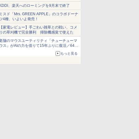
ショーツは1990円に
KDDI、楽天へのローミングを9月末で終了
ミスド「Mrs. GREEN APPLE」のコラボドーナ
ツ4種、いよいよ発売！
【家電レビュー】手ごわい雑草との戦い、コメ
リの草刈機で完全勝利 掃除機感覚で使えた
老舗のマウスユーティリティ「チューチューマ
ウス」がAIの力を借りて15年ぶりに復活／64bit
化、Windows 10/11、「Chrome」も走り回
もっと見る
る。復活記念で2026年末まで500円