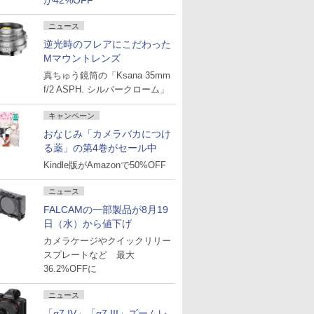
が42%OFF
ニュース
逆光時のフレアにこだわった
Mマウントレンズ
真ちゅう鏡筒の「Ksana 35mm
f/2 ASPH. シルバークローム」
キャンペーン
おなじみ「カメラバカにつけ
る薬」の第4巻がセール中
Kindle版がAmazonで50%OFF
ニュース
FALCAMの一部製品が8月19
日（水）から値下げ
カメラケージやクイックリリー
スプレートなど 最大
36.2%OFFに
ニュース
「α7 IV」「α7 III」ズームレ