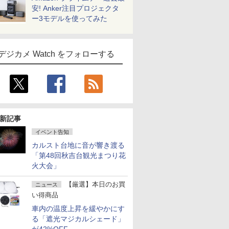
安! Anker注目プロジェクタ
ー3モデルを使ってみた
デジカメ Watch をフォローする
新記事
イベント告知
カルスト台地に音が響き渡る
「第48回秋吉台観光まつり花
火大会」
【厳選】本日のお買
ニュース
い得商品
車内の温度上昇を緩やかにす
る「遮光マジカルシェード」