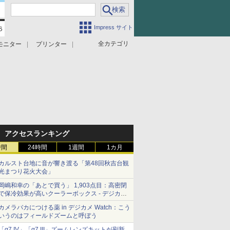
Impress サイト
全カテゴリ
モニター
プリンター
アクセスランキング
時間
24時間
1週間
1カ月
カルスト台地に音が響き渡る「第48回秋吉台観
光まつり花火大会」
岡嶋和幸の「あとで買う」 1,903点目：高密閉
で保冷効果が高いクーラーボックス - デジカメ
Watch
カメラバカにつける薬 in デジカメ Watch：こう
いうのはフィールドズームと呼ぼう
「α7 IV」「α7 III」ズームレンズキットが刷新