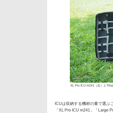
XL Pro ICU m241（左）とTil
ICUは収納する機材の量で選ぶ
「XL Pro ICU m241」「Large P