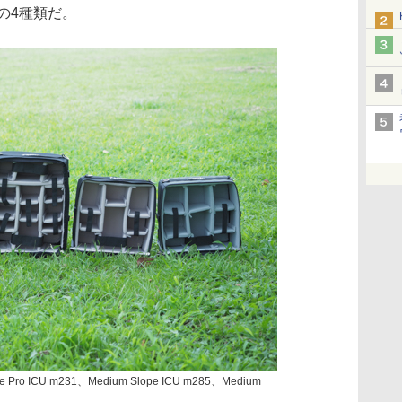
26」の4種類だ。
 Pro ICU m231、Medium Slope ICU m285、Medium