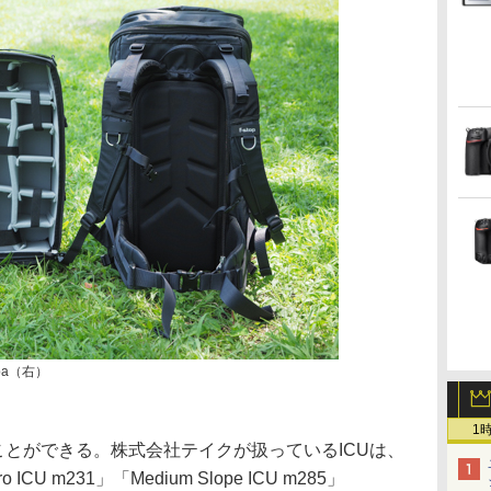
opa（右）
1
ことができる。株式会社テイクが扱っているICUは、
ro ICU m231」「Medium Slope ICU m285」