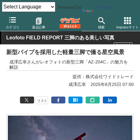
Powered by
Translate
デジカメ Watch
撮影用品
三脚/一脚/雲台
レオフォト
カテゴリ
過去記事
検索
Impressサイト
Leofoto FIELD REPORT 三脚のある美しい写真
新型パイプを採用した軽量三脚で撮る星空風景
成澤広幸さんがレオフォトの新型三脚「AZ-204C」の魅力を
解説
提供：
株式会社ワイドトレード
成澤広幸
2025年8月25日 07:00
リスト