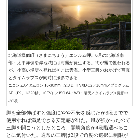
北海道様似町（さまにちょう）エンルム岬。6月の北海道南
部・太平洋側沿岸地域には海霧が発生する。街が霧で覆われる
が、小高い場所へ登ればそこは雲海。小型三脚のおかげで写真
とタイムラプスが同時に撮影できる
ニコン Z8／タムロン 16-30mm F/2.8 Di III VXD G2／16mm／プログラム
AE（F9、1/320秒、±0EV）／ISO 64／WB：晴天／タイムラプス撮影中
の1枚
脚を全部伸ばすと強度にやや不安を感じたが3段までで
使用すれば満足できる安定感が出た。風が強かったので
三脚を開こうとしたところ、開脚角度が4段階選べるこ
とに気付いた。通常の三脚は3段で角度の選択に制限が