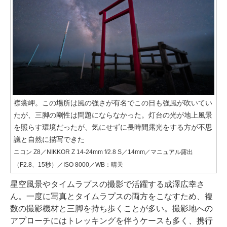
襟裳岬。この場所は風の強さが有名でこの日も強風が吹いてい
たが、三脚の剛性は問題にならなかった。灯台の光が地上風景
を照らす環境だったが、気にせずに長時間露光をする方が不思
議と自然に描写できた
ニコン Z8／NIKKOR Z 14-24mm f/2.8 S／14mm／マニュアル露出
（F2.8、15秒）／ISO 8000／WB：晴天
星空風景やタイムラプスの撮影で活躍する成澤広幸さ
ん。一度に写真とタイムラプスの両方をこなすため、複
数の撮影機材と三脚を持ち歩くことが多い。撮影地への
アプローチにはトレッキングを伴うケースも多く、携行