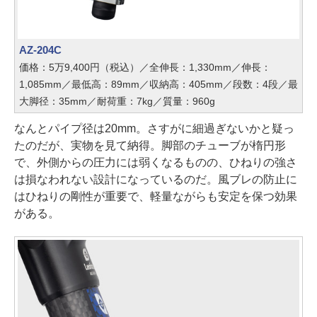
AZ-204C
価格：5万9,400円（税込）／全伸長：1,330mm／伸長：
1,085mm／最低高：89mm／収納高：405mm／段数：4段／最
大脚径：35mm／耐荷重：7kg／質量：960g
なんとパイプ径は20mm。さすがに細過ぎないかと疑っ
たのだが、実物を見て納得。脚部のチューブが楕円形
で、外側からの圧力には弱くなるものの、ひねりの強さ
は損なわれない設計になっているのだ。風ブレの防止に
はひねりの剛性が重要で、軽量ながらも安定を保つ効果
がある。