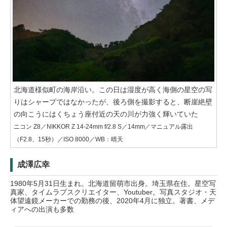
北海道様似町の海岸沿い。この日は湿度が高く海側の星空の写
りはシャープではなかったが、後ろ側を撮影すると、断崖絶壁
の向こうにはくちょう座付近の天の川が力強く輝いていた
ニコン Z8／NIKKOR Z 14-24mm f/2.8 S／14mm／マニュアル露出
（F2.8、15秒）／ISO 8000／WB：晴天
成澤広幸
1980年5月31日生まれ。北海道留萌市出身。埼玉県在住。星空写
真家、タイムラプスクリエイター、Youtuber。写真スタジオ・天
体望遠鏡メーカーでの勤務の後、2020年4月に独立。著書、メデ
ィアへの出演も多数