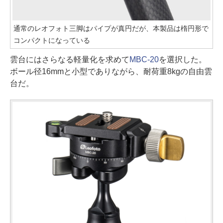
通常のレオフォト三脚はパイプが真円だが、本製品は楕円形で
コンパクトになっている
雲台にはさらなる軽量化を求めて
MBC-20
を選択した。
ボール径16mmと小型でありながら、耐荷重8kgの自由雲
台だ。