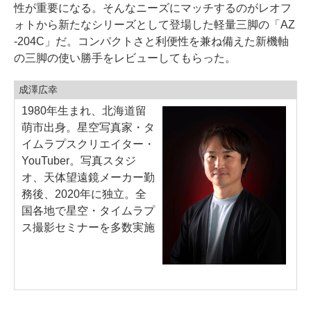
性が重要になる。そんなニーズにマッチするのがレオフ
ォトから新たなシリーズとして登場した軽量三脚の「AZ
-204C」だ。コンパクトさと利便性を兼ね備えた新機軸
の三脚の使い勝手をレビューしてもらった。
成澤広幸
1980年生まれ、北海道留
萌市出身。星空写真家・タ
イムラプスクリエイター・
YouTuber。写真スタジ
オ、天体望遠鏡メーカー勤
務後、2020年に独立。全
国各地で星空・タイムラプ
ス撮影セミナーを多数実施