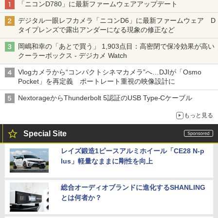
「ニコンD780」に最新ファームウェアアップデート
デジタル一眼レフカメラ「ニコンD6」に最新ファームウェア D
タイプレンズで露出アンダーになる現象の修正など
岡嶋和幸の「あとで買う」 1,903点目：高密閉で保冷効果が高い
クーラーボックス - デジカメ Watch
Vlogカメラから“コンパクトシネマカメラ”へ…DJIが「Osmo
Pocket」を再定義 ポートレート重視の映像設計に
NextorageからThunderbolt 5認証のUSB Type-Cケーブル
もっと見る
Special Site
レイズ鍛造1ピースアルミホイール「CE28 N-p
lus」軽量なままに剛性を向上
総合オーディオブランドに進化するSHANLING
とは何者か？