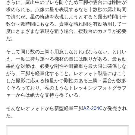
さらに、露出中のブレを防ぐため三脚や雲台には剛性が
求められる。点像の星を表現するなら十数秒の露出時間
で済むが、星の軌跡を表現しようとすると露出時間は十
数分～数時間にもなる。貴重な晴れ間を有効活用して一
度にさまざまな表現を狙う場合、複数台のカメラが必要
だ。
そして同じ数の三脚も用意しなければならない。とはい
え、一度に持ち運べる機材の量には限りがある。最も効
果的な対策は、必要な剛性や耐荷重を最大限に確保しな
がら、三脚を軽量化すること。レオフォト製品にはこう
した撮影に応える軽量かつ剛性のある三脚・雲台が数多
くそろっており、私のようなトレッキングフォトグラフ
ァーからは絶大な支持を得ている。
そんなレオフォトから新型軽量三脚
AZ-204C
が発売され
た。