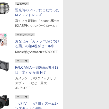
ニュース
逆光時のフレアにこだわった
Mマウントレンズ
真ちゅう鏡筒の「Ksana 35mm
f/2 ASPH. シルバークローム」
キャンペーン
おなじみ「カメラバカにつけ
る薬」の第4巻がセール中
Kindle版がAmazonで50%OFF
ニュース
FALCAMの一部製品が8月19
日（水）から値下げ
カメラケージやクイックリリー
スプレートなど 最大
36.2%OFFに
ニュース
「α7 IV」「α7 III」ズームレ
ンズキットが刷新