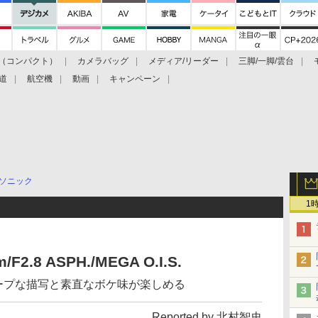
（コンパクト）
カメラバッグ
メディア/リーダー
三脚/一脚/雲台
道
航空機
動画
キャンペーン
ソニック
1
F2.8 ASPH./MEGA O.I.S.
ープな描写と素直なボケ味が楽しめる
Reported by 北村智史