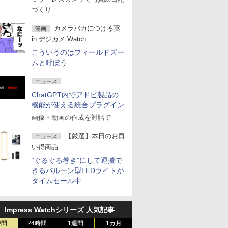
づくり
カメラバカにつける薬
漫画
in デジカメ Watch
こういうのはフィールドズー
ムと呼ぼう
ニュース
ChatGPT内でアドビ製品の
機能が使える統合プラグイン
画像・動画の作成を対話で
【厳選】本日のお買
ニュース
い得商品
“ぐるぐる巻き”にして運搬で
きるバルーン型LEDライトが
タイムセール中
Impress Watchシリーズ 人気記事
時間
24時間
1週間
1カ月