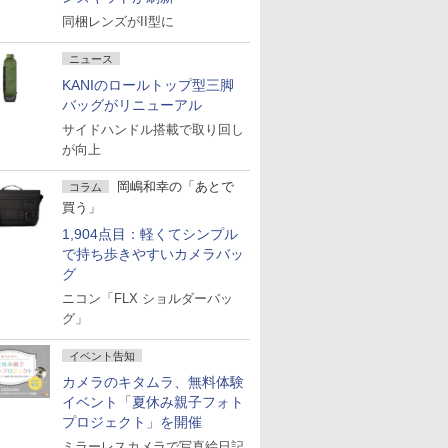
同梱レンズがII型に
ニュース
KANIのロールトップ型三脚
バッグがリニューアル
サイドハンドル搭載で取り回し
が向上
岡嶋和幸の「あとで
コラム
買う」
1,904点目：軽くてシンプル
で持ち歩きやすいカメラバッ
グ
ニコン「FLX ショルダーバッ
グ」
イベント告知
カメラのキタムラ、無料体験
イベント「夏休み親子フォト
プロジェクト」を開催
ミラーレスカメラで写真絵日記