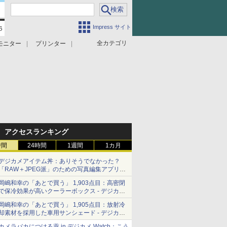
Impress サイト
全カテゴリ
モニター
プリンター
アクセスランキング
時間
24時間
1週間
1カ月
デジカメアイテム丼：ありそうでなかった？
「RAW＋JPEG派」のための写真編集アプリ
カメラデフォルトのJPEGを大切にする
岡嶋和幸の「あとで買う」 1,903点目：高密閉
「Filmator」
で保冷効果が高いクーラーボックス - デジカメ
Watch
岡嶋和幸の「あとで買う」 1,905点目：放射冷
却素材を採用した車用サンシェード - デジカメ
Watch
カメラバカにつける薬 in デジカメ Watch：こう