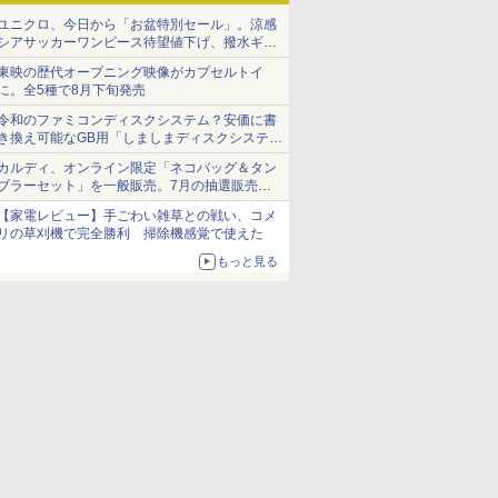
ユニクロ、今日から「お盆特別セール」。涼感
シアサッカーワンピース待望値下げ、撥水ギア
ショーツは1990円に
東映の歴代オープニング映像がカプセルトイ
に。全5種で8月下旬発売
令和のファミコンディスクシステム？安価に書
き換え可能なGB用「しましまディスクシステ
ム」
カルディ、オンライン限定「ネコバッグ＆タン
ブラーセット」を一般販売。7月の抽選販売の
当選無効分
【家電レビュー】手ごわい雑草との戦い、コメ
リの草刈機で完全勝利 掃除機感覚で使えた
もっと見る