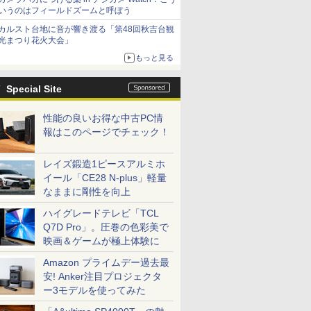
いうのはフィールドズームと呼ぼう
カルスト台地に音が響き渡る「第48回秋吉台観
光まつり花火大会」
もっと見る
Special Site
性能の良いお得な中古PC情
報はこのページでチェック！
レイズ鍛造1ピースアルミホ
イール「CE28 N-plus」軽量
なままに剛性を向上
ハイグレードテレビ「TCL
Q7D Pro」。圧巻の色彩美で
映画＆ゲームが極上体験に
Amazon プライムデー過去最
安! Anker注目プロジェクタ
ー3モデルを使ってみた