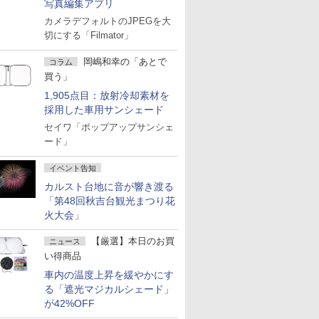
写真編集アプリ
カメラデフォルトのJPEGを大
切にする「Filmator」
岡嶋和幸の「あとで
コラム
買う」
1,905点目：放射冷却素材を
採用した車用サンシェード
セイワ「ポップアップサンシェ
ード」
イベント告知
カルスト台地に音が響き渡る
「第48回秋吉台観光まつり花
火大会」
【厳選】本日のお買
ニュース
い得商品
車内の温度上昇を緩やかにす
る「遮光マジカルシェード」
が42%OFF