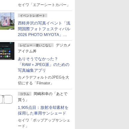
セイワ「エアーシートカバー」
イベントレポート
西軽井沢の写真イベント「浅
間国際フォトフェスティバル
2026 PHOTO MIYOTA」が
開幕
デジカメ
レビュー・使いこなし
アイテム丼
ありそうでなかった？
「RAW＋JPEG派」のための
写真編集アプリ
カメラデフォルトのJPEGを大
切にする「Filmator」
岡嶋和幸の「あとで
コラム
買う」
1,905点目：放射冷却素材を
採用した車用サンシェード
セイワ「ポップアップサンシェ
ード」