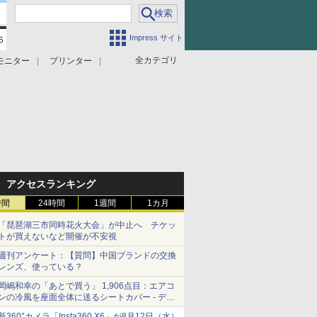
Impress サイト
全カテゴリ
モニター
プリンター
アクセスランキング
時間
24時間
1週間
1カ月
「琵琶湖三市同時花火大会」が中止へ チケッ
トが買えないなど開催が不安視
週刊アンケート：【質問】中国ブランドの交換
レンズ、使っている？
岡嶋和幸の「あとで買う」 1,906点目：エアコ
ンの冷風を座面全体に送るシートカバー - デジ
カメ Watch
新360°カメラ「Insta360 X6」が8月12日（水）