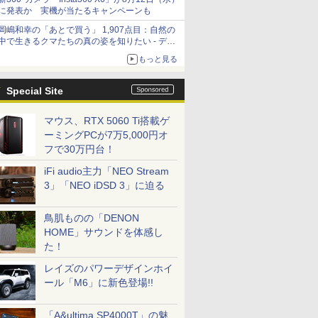
に発表か 実機が当たるキャンペーンも
岡嶋和幸の「あとで買う」 1,907点目：自然の
中で生きるクマたちの真の姿を知りたい - デジ
カメ Watch
もっと見る
Special Site
マウス、RTX 5060 Ti搭載ゲ
ーミングPCが7万5,000円オ
フで30万円台！
iFi audio主力「NEO Stream
3」「NEO iDSD 3」に迫る
鳥肌ものの「DENON
HOME」サウンドを体感し
た！
レイズのパワーデザインホイ
ール「M6」に新色登場!!
「A&ultima SP4000T」の魅