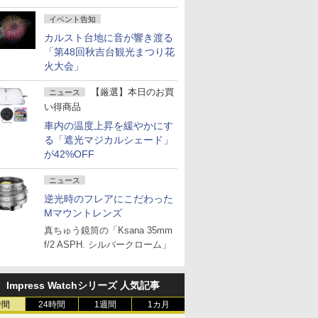
イベント告知
カルスト台地に音が響き渡る
「第48回秋吉台観光まつり花
火大会」
【厳選】本日のお買
ニュース
い得商品
車内の温度上昇を緩やかにす
る「遮光マジカルシェード」
が42%OFF
ニュース
逆光時のフレアにこだわった
Mマウントレンズ
真ちゅう鏡筒の「Ksana 35mm
f/2 ASPH. シルバークローム」
Impress Watchシリーズ 人気記事
時間
24時間
1週間
1カ月