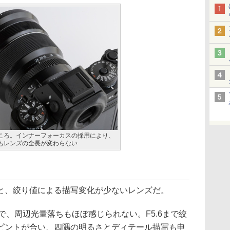
ころ。インナーフォーカスの採用により、
もレンズの全長が変わらない
、絞り値による描写変化が少ないレンズだ。
、周辺光量落ちもほぼ感じられない。F5.6まで絞
ピントが合い、四隅の明るさとディテール描写も申