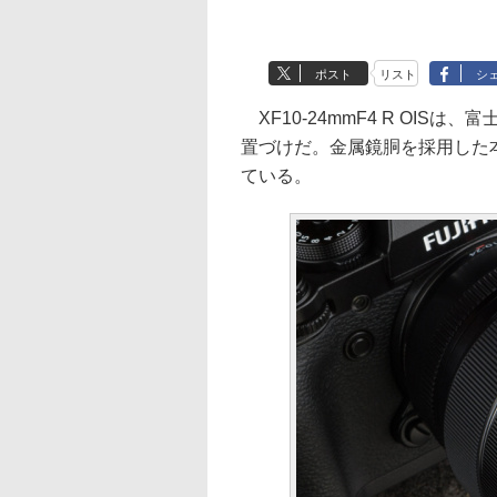
ポスト
リスト
シ
XF10-24mmF4 R OIS
置づけだ。金属鏡胴を採用した
ている。