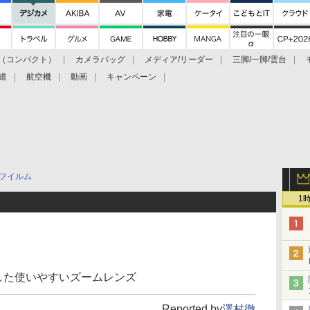
（コンパクト）
カメラバッグ
メディア/リーダー
三脚/一脚/雲台
道
航空機
動画
キャンペーン
フイルム
1
した使いやすいズームレンズ
Reported by
澤村徹