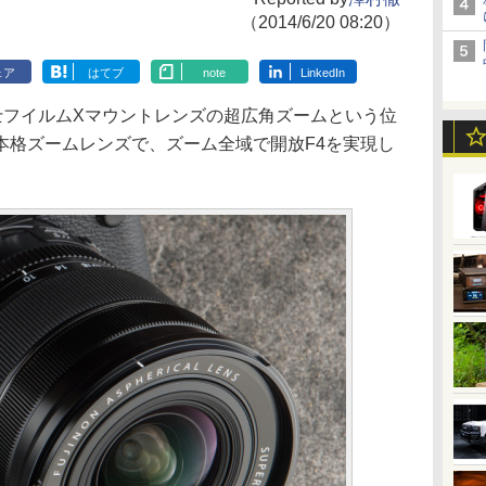
（2014/6/20 08:20）
ェア
はてブ
note
LinkedIn
は、富士フイルムXマウントレンズの超広角ズームという位
本格ズームレンズで、ズーム全域で開放F4を実現し