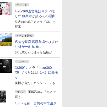
ニュース
Insta360直営店はキティ推
し!? 創業者が語るその理由
発表前の360°カメラ「X6」も
展示
イベント告知
広大な世羅高原農場のひまわ
り畑が一面見頃に
6万5,000㎡に様々な品種が
ニュース
新360°カメラ「Insta360
X6」が8月12日（水）に発表
か
実機が当たるキャンペーンも
岡嶋和幸の「あとで
コラム
買う」
1,907点目：自然の中で生き