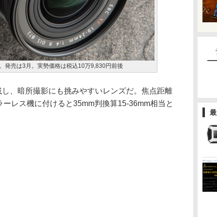
した。発売は3月。実勢価格は税込10万9,830円前後
載し、暗所撮影にも挑みやすいレンズだ。焦点距離
ラーレス機に付けると35mm判換算15-36mm相当と
最