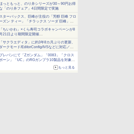
ほっともっと、のり弁シリーズが30～90円お得
な「のり弁フェア」4日間限定で実施
スターバックス、巨峰が主役の「芳醇 巨峰 フロ
ーズン ティー」「チラックス ソーダ 巨峰」発
売
「ちいかわ」×くら寿司コラボキャンペーンが8
月21日より期間限定開催
オリジナルの湯呑みや寿司皿が景品に登場！
「サクラエディタ」に約3年8カ月ぶりの更新、
ダークモード/EditorConfig/IVSなどに対応／複
数の脆弱性に対処したセキュリティアップデー
プレバンにて「Zガンダム」「0083」「クロス
ト
ボーン」「UC」のRGガンプラ10製品を対象に
した抽選販売が8月10日11時より実施！
もっと見る