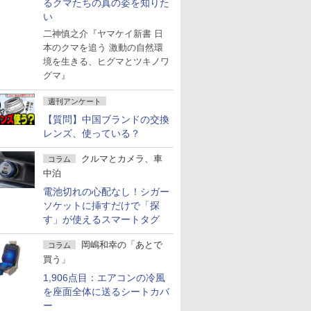
るクマたちの真の姿を知りた
い
二神慎之介『ヤマケイ新書 日
本のクマを追う 激動の自然環
境を生きる、ヒグマとツキノワ
グマ』
週刊アンケート
【質問】中国ブランドの交換
レンズ、使っている？
クルマとカメラ、車
コラム
中泊
電池切れの心配なし！シガー
ソケットに挿すだけで「探
す」が使えるスマートタグ
岡嶋和幸の「あとで
コラム
買う」
1,906点目：エアコンの冷風
を座面全体に送るシートカバ
ー