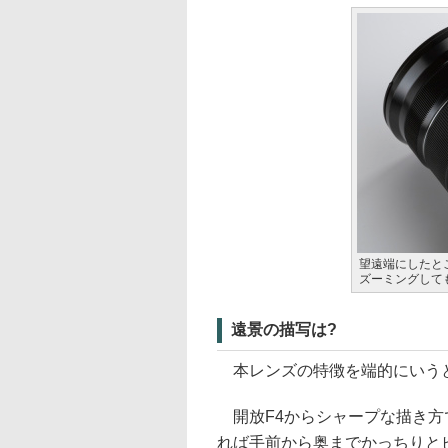
望遠端にしたと
ズーミングして
遠景の描写は?
本レンズの特徴を端的にいうと
開放F4からシャープな描き方で
れば手前から奥までかっちりと