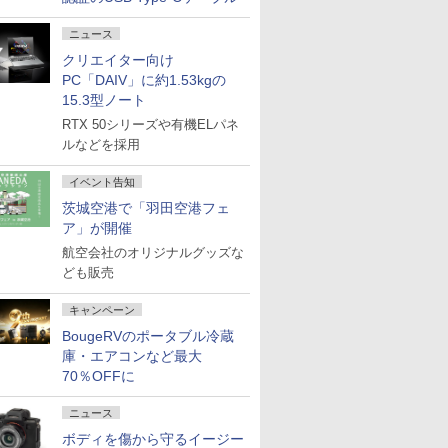
ニュース
クリエイター向け
PC「DAIV」に約1.53kgの
15.3型ノート
RTX 50シリーズや有機ELパネ
ルなどを採用
イベント告知
茨城空港で「羽田空港フェ
ア」が開催
航空会社のオリジナルグッズな
ども販売
キャンペーン
BougeRVのポータブル冷蔵
庫・エアコンなど最大
70％OFFに
ニュース
ボディを傷から守るイージー