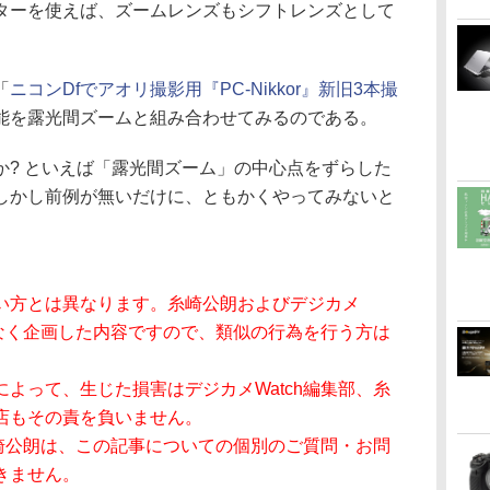
ターを使えば、ズームレンズもシフトレンズとして
「
ニコンDfでアオリ撮影用『PC-Nikkor』新旧3本撮
能を露光間ズームと組み合わせてみるのである。
か? といえば「露光間ズーム」の中心点をずらした
しかし前例が無いだけに、ともかくやってみないと
い方とは異なります。糸崎公朗およびデジカメ
りなく企画した内容ですので、類似の行為を行う方は
よって、生じた損害はデジカメWatch編集部、糸
店もその責を負いません。
糸崎公朗は、この記事についての個別のご質問・お問
きません。