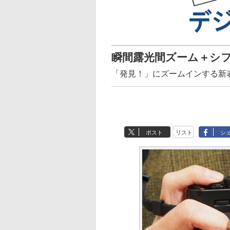
瞬間露光間ズーム＋シ
「発見！」にズームインする新
ポスト
リスト
シ