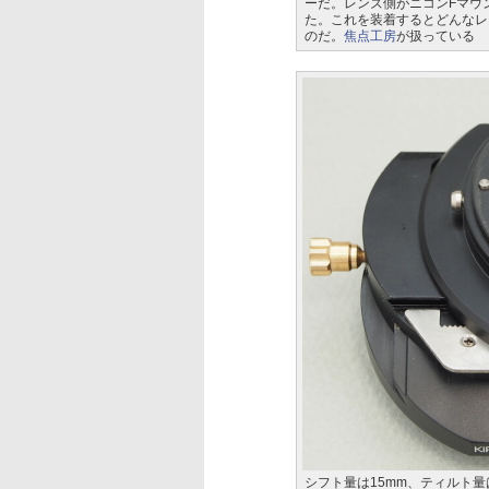
ーだ。レンズ側がニコンFマウ
た。これを装着するとどんなレ
のだ。
焦点工房
が扱っている
シフト量は15mm、ティルト量は12