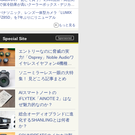
で保冷効果が高いクーラーボックス - デジカメ
Watch
パナソニック、レンズ一体型カメラ「LUMIX
FZ85D」を7年ぶりにリニューアル
もっと見る
Special Site
エントリーなのに脅威の実
力!「Osprey」Noble Audioワ
イヤレスイヤフォン4機種を
一気に聴く
ソニーミラーレス一眼の大特
集！ 見どころ記事まとめ
AIスマートノートの
iFLYTEK「AINOTE 2」はな
ぜ魅力的なのか？
総合オーディオブランドに進
化するSHANLINGとは何者
か？