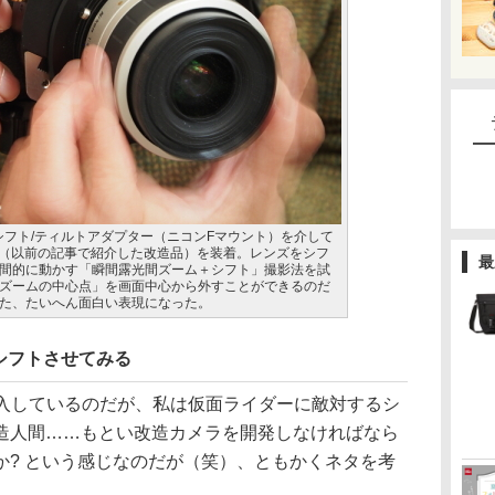
PON製のシフト/ティルトアダプター（ニコンFマウント）を介して
 F4-5.6」（以前の記事で紹介した改造品）を装着。レンズをシフ
最
間的に動かす「瞬間露光間ズーム＋シフト」撮影法を試
ズームの中心点」を画面中心から外すことができるのだ
た、たいへん面白い表現になった。
シフトさせてみる
突入しているのだが、私は仮面ライダーに敵対するシ
造人間……もとい改造カメラを開発しなければなら
か? という感じなのだが（笑）、ともかくネタを考