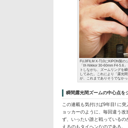
FUJIFILM X-T10にKI
「IX-Nikkor 30-60mm
トしながら、ズームリングを瞬
してみた。これにより「露光間
が、これまでありそうでなかっ
瞬間露光間ズームの中心点を
この連載も気付けば9年目! に
ョッカーのように、毎回違う改
ず、いったい誰と戦っているの
えるのもタイヘンなのである。