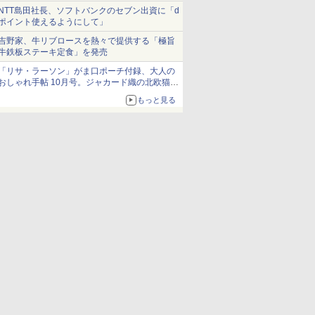
NTT島田社長、ソフトバンクのセブン出資に「d
ポイント使えるようにして」
吉野家、牛リブロースを熱々で提供する「極旨
牛鉄板ステーキ定食」を発売
「リサ・ラーソン」がま口ポーチ付録、大人の
おしゃれ手帖 10月号。ジャカード織の北欧猫デ
ザイン
もっと見る