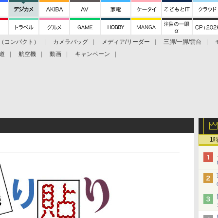
（コンパクト）
カメラバッグ
メディア/リーダー
三脚/一脚/雲台
道
航空機
動画
キャンペーン
1