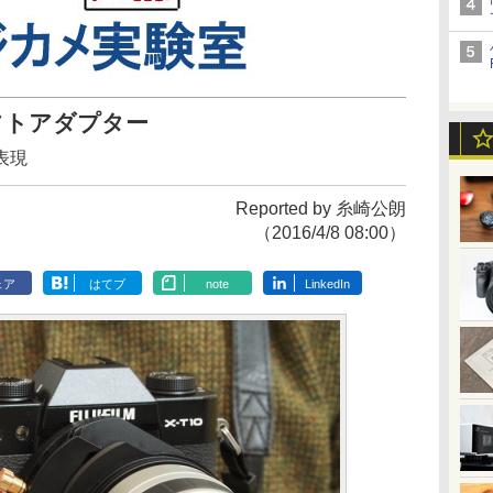
フトアダプター
表現
Reported by 糸崎公朗
（2016/4/8 08:00）
ェア
はてブ
note
LinkedIn