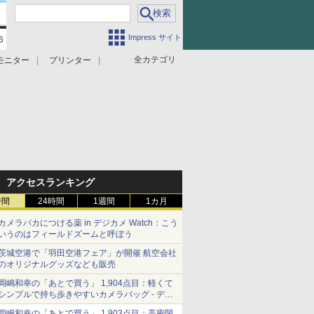
Impress サイト
全カテゴリ
モニター
プリンター
アクセスランキング
時間
24時間
1週間
1カ月
カメラバカにつける薬 in デジカメ Watch：こう
いうのはフィールドズームと呼ぼう
茨城空港で「羽田空港フェア」が開催 航空会社
のオリジナルグッズなども販売
岡嶋和幸の「あとで買う」 1,904点目：軽くて
シンプルで持ち歩きやすいカメラバッグ - デジ
カメ Watch
岡嶋和幸の「あとで買う」 1,903点目：高密閉