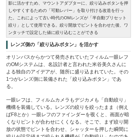
影に活かすため、マウントアダプターに、絞り込みボタンを押
しやすくするための「可動レバー」を取り付ける改造を行っ
た。これによって古い時代のOMレンズが「半自動プリセット
絞り」として使用できる。絞り開放でピントを合わせた後、ワ
ンタッチで設定した値に絞り込むことができる
レンズ側の「絞り込みボタン」を活かす
オリンパスからかつて発売されていたフィルム一眼レフ
のOMシステムは、名設計者と言われた米谷美久さんに
よる独自のアイデアが、随所に盛り込まれていた。その
1つがレンズ側に装備された「絞り込みボタン」であ
る。
一眼レフは、フィルムカメラもデジカメも「自動絞り」
機構を装備している。レンズの絞りを絞ったまま（例え
ばF8とか）一眼レフのファインダーを覗くと、画面が暗
くなりピントが合わせにくくなる。そこで、まず絞り開
放の状態でピントを合わせ、シャッターを押した瞬間に
絞りが設定値まで絞られる機構が「自動絞り」なのであ