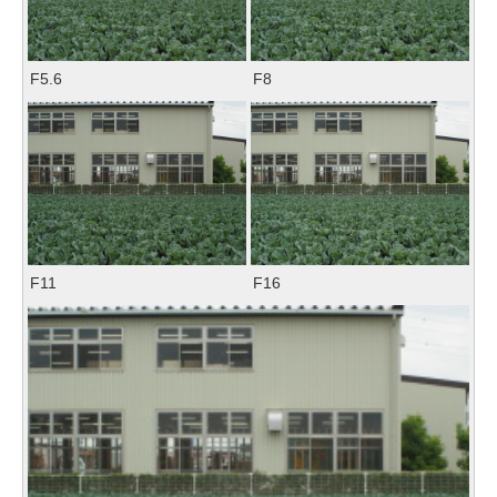
F5.6
F8
F11
F16