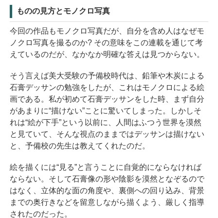
ものの見方とモノクロ写真
今回の作品もモノクロ写真だが、自分を含め人はなぜモ
ノクロ写真を撮るのか? その意味をこの連載を通じて考
えているのだが、なかなか明確な答えは見つからない。
そう言えば美大受験の予備校時代は、鉛筆や木炭による
石膏デッサンの勉強をしたが、これはモノクロによる絵
画である。私が初めて石膏デッサンをした時、まず自分
があまりに“描けない”ことに驚いてしまった。しかしそ
れは“絵が下手”という以前に、人間はふつう世界を漠然
と見ていて、そんな視点のままではデッサンは描けない
と、予備校の先生は教えてくれたのだ。
絵を描くには“見る”と言うことに自覚的にならなければ
ならない。そして石膏像の形や陰影を漠然となぞるので
はなく、立体的な面の角度や、裏側への回り込み、背景
までの奥行きなどを留意しながら描くよう、厳しく指導
されたのだった。