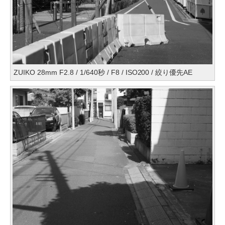
ZUIKO 28mm F2.8 / 1/640秒 / F8 / ISO200 / 絞り優先AE