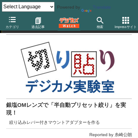
Powered by
Translate
切り貼りデジカメ実験室
カテゴリ
過去記事
検索
Impressサイト
銀塩OMレンズで「半自動プリセット絞り」を実
現！
絞り込みレバー付きマウントアダプターを作る
Reported by 糸崎公朗