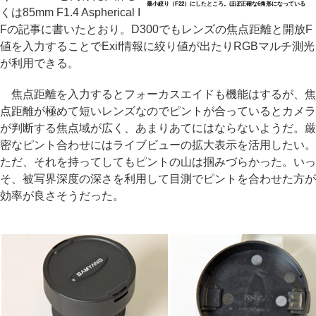
最小絞り（F22）にしたところ。ほぼ正確な6角形になっている
くは85mm F1.4 Aspherical I
Fの記事に書いたとおり。D300でもレンズの焦点距離と開放F
値を入力することでExif情報に絞り値が出たりRGBマルチ測光
が利用できる。
焦点距離を入力するとフォーカスエイドも機能はするが、焦
点距離が極めて短いレンズなのでピントが合っているとカメラ
が判断する焦点域が広く、あまりあてにはならないようだ。厳
密なピント合わせにはライブビューの拡大表示を活用したい。
ただ、それを持ってしてもピントの山は掴みづらかった。いっ
そ、被写界深度の深さを利用して目測でピントを合わせた方が
効率が良さそうだった。