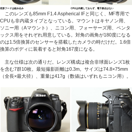
花形フードは組み込み
CPUは内蔵しておらず、電子接点はない
このレンズも85mm F1.4 Aspherical IFと同じく、MF専用で
CPUも非内蔵タイプとなっている。マウントはキヤノン用、
ソニー用（Aマウント）、ニコン用、フォーサーズ用、ペンタ
ックス用をそれぞれ用意している。対角の画角が180度になる
のは1.5倍換算のセンサーを搭載したカメラの時だけだ。1.6倍
換算のボディに装着すると対角167度になる。
主な仕様は次の通りだ。レンズ構成は複合非球面レンズ1枚
を含む7群10枚。最短撮影距離は0.3m。サイズは74.8×75mm
（全長×最大径）、重量は417g（数値はいずれもニコン用）。