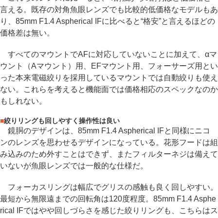
言える。既存の対角魚眼レンズでも比較的低価格なモデルもあ
り、85mm F1.4 Aspherical IFに比べると“格安”と言えるほどの
価格差は無い。
すべてのマウントでAFに対応していないことに加えて、αマ
ウント（Aマウント）用、EFマウント用、フォーサーズ用とい
った本来電磁絞りを採用しているマウントでは自動絞りも使え
ない。これらを考えると機能面では価格相応のスペックなのか
もしれない。
■
絞りリングも回しやすく操作性は良い
鏡胴のデザインは、85mm F1.4 Aspherical IFと同様にニコ
ンのレンズを思わせるデザインになっている。花形フードは組
み込みのため外すことはできず、またフィルターネジは備えて
いないが魚眼レンズでは一般的な仕様だ。
フォーカスリングは幅広でグリスの感触も良く回しやすい。
最短から無限遠までの回転角は120度程度。85mm F1.4 Asphe
rical IFではやや回しづらさを感じた絞りリングも、こちらはス