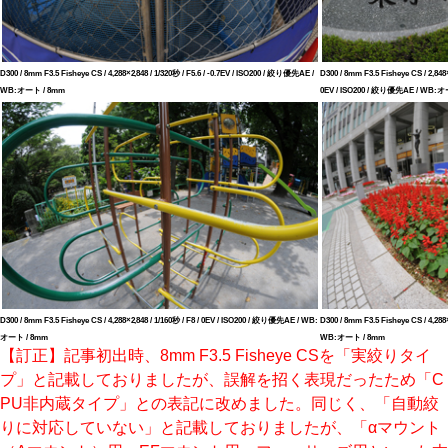
D300 / 8mm F3.5 Fisheye CS / 4,288×2,848 / 1/320秒 / F5.6 / -0.7EV / ISO200 / 絞り優先AE /
D300 / 8mm F3.5 Fisheye CS / 2,848×
WB:オート / 8mm
0EV / ISO200 / 絞り優先AE / WB:オ
D300 / 8mm F3.5 Fisheye CS / 4,288×2,848 / 1/160秒 / F8 / 0EV / ISO200 / 絞り優先AE / WB:
D300 / 8mm F3.5 Fisheye CS / 4,288
オート / 8mm
WB:オート / 8mm
【訂正】記事初出時、8mm F3.5 Fisheye CSを「実絞りタイ
プ」と記載しておりましたが、誤解を招く表現だったため「C
PU非内蔵タイプ」との表記に改めました。同じく、「自動絞
りに対応していない」と記載しておりましたが、「αマウント