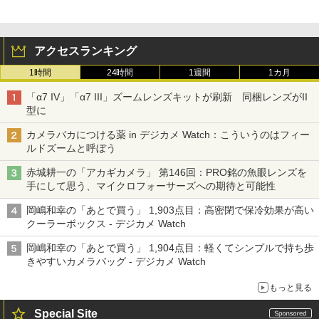
アクセスランキング
1時間
24時間
1週間
1カ月
「α7 IV」「α7 III」ズームレンズキットが刷新 同梱レンズがII
型に
カメラバカにつける薬 in デジカメ Watch：こういうのはフィー
ルドズームと呼ぼう
赤城耕一の「アカギカメラ」 第146回：PRO銘の魚眼レンズを
手にして思う、マイクロフォーサーズへの期待と可能性
岡嶋和幸の「あとで買う」 1,903点目：高密閉で保冷効果が高い
クーラーボックス - デジカメ Watch
岡嶋和幸の「あとで買う」 1,904点目：軽くてシンプルで持ち歩
きやすいカメラバッグ - デジカメ Watch
もっと見る
Special Site