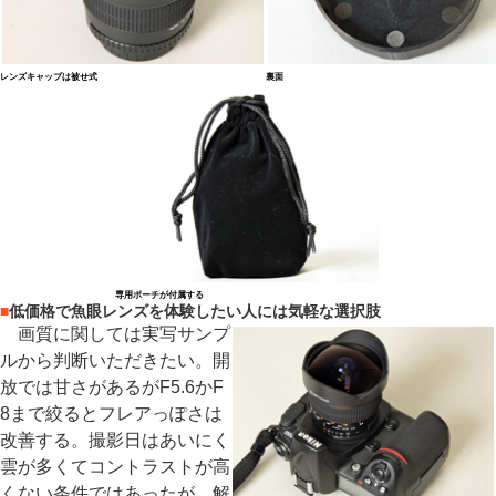
レンズキャップは被せ式
裏面
専用ポーチが付属する
■
低価格で魚眼レンズを体験したい人には気軽な選択肢
画質に関しては実写サンプ
ルから判断いただきたい。開
放では甘さがあるがF5.6かF
8まで絞るとフレアっぽさは
改善する。撮影日はあいにく
雲が多くてコントラストが高
くない条件ではあったが、解