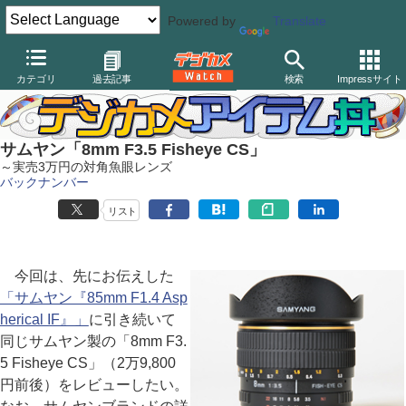
Powered by
Translate
デジカメ Watch
レンズ
交換レンズ
その他
カテゴリ
過去記事
検索
Impressサイト
サムヤン「8mm F3.5 Fisheye CS」
～実売3万円の対角魚眼レンズ
バックナンバー
リスト
今回は、先にお伝えした
「サムヤン『85mm F1.4 Asp
herical IF』」
に引き続いて
同じサムヤン製の「8mm F3.
5 Fisheye CS」（2万9,800
円前後）をレビューしたい。