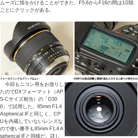
ムーズに指をかけることができた。F5.6からF16の間は1/2段
ごとにクリックがある。
フォーカスリングもグリップはよい
D300では焦点距離と開放F値を入力すると絞りが表示され
今回もニコン用をお借りし
たのでDXフォーマット（AP
S-Cサイズ相当）の「D30
0」で試用した。85mm F1.4
Aspherical IFと同じく、CP
Uを内蔵していないレンズな
ので使い勝手も85mm F1.4 A
spherical IFと同様だ。詳し