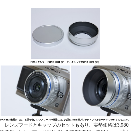
円型メタルフードUNX-5538（右）と、キャップのUNX-5539（左）
UNX-5538装着前（左）と装着後。レンズフードの根元には、純正の37mm径プロテクトフィルターPRF-D37がもちろんつく
レンズフードとキャップのセットもあり、実勢価格は3,980