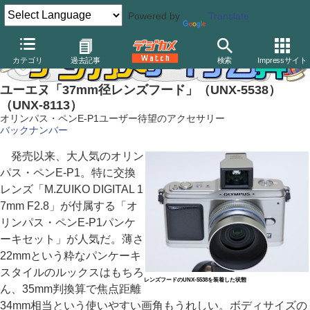
Powered by
Translate
カテゴリ
過去記事
検索
Impressサイト
ユーエヌ「37mm径レンズフード」（UNX-5538）
（UNX-8113）
オリンパス・ペンE-P1ユーザー待望のアクセサリー
バックナンバー
発売以来、大人気のオリン
パス・ペンE-P1。特に交換
レンズ「M.ZUIKO DIGITAL 1
7mm F2.8」が付属する「オ
リンパス・ペンE-P1パンケ
ーキセット」が人気だ。薄さ
22mmという粋なパンケーキ
スタイルのルックスはもちろ
レンズフードのUNX-5538を装着した状態
ん、35mm判換算で焦点距離
34mm相当という使いやすい画角もうれしい。ボディサイズの