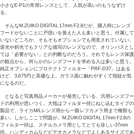
小さなE-P1の常用レンズとして、人気が高いのもうなずけ
る。
そんなM.ZUIKO DIGITAL 17mm F2.8だが、購入時にレンズ
フードがないことに戸惑いを覚えた人も多いと思う。付属して
いないどころか、そもそもオプションでも用意されていない。
逆光や斜光でもクリアな描写のレンズなので、オリンパスとし
ては「必要がない」との判断なのだろう。それでもレンズ保護
の観点から、何らかのレンズフードを求める人は多いと思う。
純正オプションにプロテクトフィルター「PRF-D37」はある
けど、3,675円と高価な上、ガラス面に触れやすくて指紋が気
になるのだ。
となると写真用品メーカーが発売している、汎用レンズフー
ドの利用が思いつく。大抵はフィルター径にねじ込むタイプの
製品で、ライカM/Lレンズ用から一眼レフカメラ用まで種類も
多い。しかしここで問題が。M.ZUIKO DIGITAL 17mm F2.8の
フィルター径は、スチルカメラ用としてとても珍しい37mm
径。ハンディカムなどビデオカメラなどでよくあるサイズであ