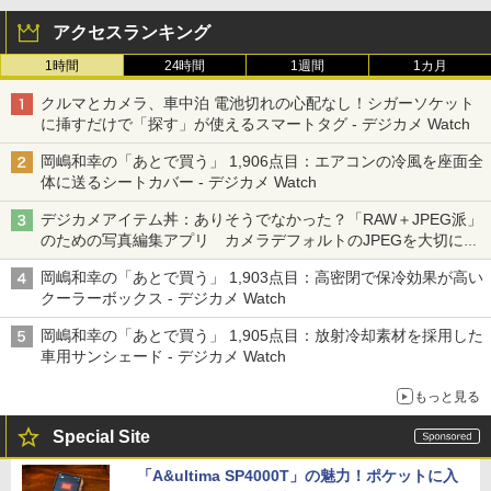
アクセスランキング
1時間
24時間
1週間
1カ月
クルマとカメラ、車中泊 電池切れの心配なし！シガーソケット
に挿すだけで「探す」が使えるスマートタグ - デジカメ Watch
岡嶋和幸の「あとで買う」 1,906点目：エアコンの冷風を座面全
体に送るシートカバー - デジカメ Watch
デジカメアイテム丼：ありそうでなかった？「RAW＋JPEG派」
のための写真編集アプリ カメラデフォルトのJPEGを大切にす
る「Filmator」
岡嶋和幸の「あとで買う」 1,903点目：高密閉で保冷効果が高い
クーラーボックス - デジカメ Watch
岡嶋和幸の「あとで買う」 1,905点目：放射冷却素材を採用した
車用サンシェード - デジカメ Watch
もっと見る
Special Site
「A&ultima SP4000T」の魅力！ポケットに入