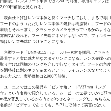
円前後。レンズフード単体では2,200円前後、専用キャップは
2,000円前後と見られる。
表面仕上げはレンズ本体と良くマッチしており、まるで専用
フードのよう（ただしレンズ本体の鏡胴は樹脂製）。フードの
着脱もそれっぽく、クラシックカメラを扱っているかのような
雰囲気に浸れる。フード先端にネジ径はないので、フィルター
類はレンズ先端につけることになる。
角型フード「UNX-8113」は、ラバー素材を採用。こちらも
装着すると実に魅力的なスタイリングになる。レンズ先端への
取り付けは同梱のリングを介して行なうタイプ。フードの角度
を調整後に別のネジで留めるという、ライカレンズなどでよく
ある方式だ。実勢価格は2,980円前後。
ユーエヌではこの製品を「ビデオ角フードV37mm リング
付」という名称で紹介している。ムービーの世界でいかに37m
m径が普及しているかをうかがわせるネーミングだ。もちろん
名前が「ビデオ」であっても、E-P1に取付けて実害はない。