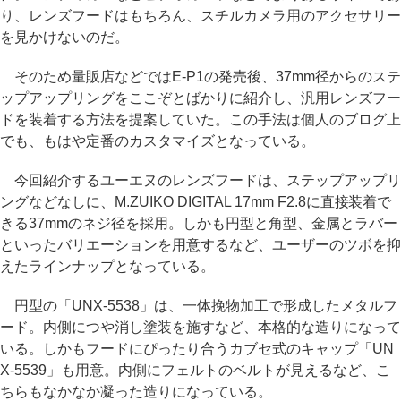
り、レンズフードはもちろん、スチルカメラ用のアクセサリー
を見かけないのだ。
そのため量販店などではE-P1の発売後、37mm径からのステ
ップアップリングをここぞとばかりに紹介し、汎用レンズフー
ドを装着する方法を提案していた。この手法は個人のブログ上
でも、もはや定番のカスタマイズとなっている。
今回紹介するユーエヌのレンズフードは、ステップアップリ
ングなどなしに、M.ZUIKO DIGITAL 17mm F2.8に直接装着で
きる37mmのネジ径を採用。しかも円型と角型、金属とラバー
といったバリエーションを用意するなど、ユーザーのツボを抑
えたラインナップとなっている。
円型の「UNX-5538」は、一体挽物加工で形成したメタルフ
ード。内側につや消し塗装を施すなど、本格的な造りになって
いる。しかもフードにぴったり合うカブセ式のキャップ「UN
X-5539」も用意。内側にフェルトのベルトが見えるなど、こ
ちらもなかなか凝った造りになっている。