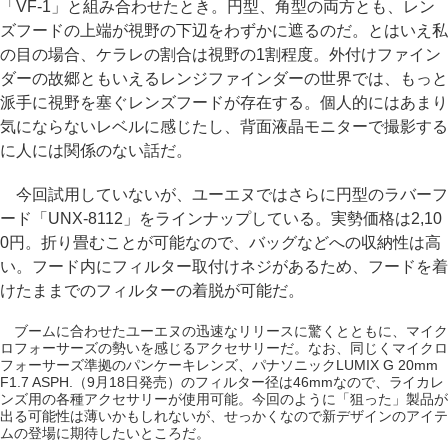
「VF-1」と組み合わせたとき。円型、角型の両方とも、レン
ズフードの上端が視野の下辺をわずかに遮るのだ。とはいえ私
の目の場合、ケラレの割合は視野の1割程度。外付けファイン
ダーの故郷ともいえるレンジファインダーの世界では、もっと
派手に視野を塞ぐレンズフードが存在する。個人的にはあまり
気にならないレベルに感じたし、背面液晶モニターで撮影する
に人には関係のない話だ。
今回試用していないが、ユーエヌではさらに円型のラバーフ
ード「UNX-8112」をラインナップしている。実勢価格は2,10
0円。折り畳むことが可能なので、バッグなどへの収納性は高
い。フード内にフィルター取付けネジがあるため、フードを着
けたままでのフィルターの着脱が可能だ。
ブームに合わせたユーエヌの迅速なリリースに驚くとともに、マイク
ロフォーサーズの勢いを感じるアクセサリーだ。なお、同じくマイクロ
フォーサーズ準拠のパンケーキレンズ、パナソニックLUMIX G 20mm
F1.7 ASPH.（9月18日発売）のフィルター径は46mmなので、ライカレ
ンズ用の各種アクセサリーが使用可能。今回のように「狙った」製品が
出る可能性は薄いかもしれないが、せっかくなので新デザインのアイテ
ムの登場に期待したいところだ。