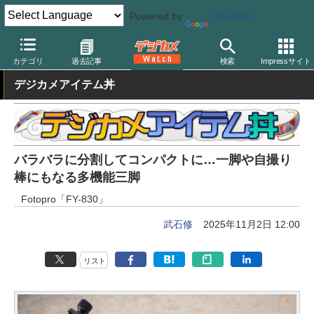
Powered by
Translate
デジカメ Watch
撮影用品
三脚/一脚/雲台
フォトプロ
カテゴリ
過去記事
検索
Impressサイト
デジカメアイテム丼
バラバラに分割してコンパクトに…一脚や自撮り
棒にもなる多機能三脚
Fotopro「FY-830」
武石修
2025年11月2日 12:00
リスト