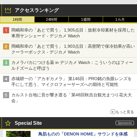
アクセスランキング
1時間
24時間
1週間
1カ月
岡嶋和幸の「あとで買う」 1,905点目：放射冷却素材を採用した
車用サンシェード - デジカメ Watch
岡嶋和幸の「あとで買う」 1,903点目：高密閉で保冷効果が高い
クーラーボックス - デジカメ Watch
カメラバカにつける薬 in デジカメ Watch：こういうのはフィー
ルドズームと呼ぼう
赤城耕一の「アカギカメラ」 第146回：PRO銘の魚眼レンズを
手にして思う、マイクロフォーサーズへの期待と可能性
カルスト台地に音が響き渡る「第48回秋吉台観光まつり花火大
会」
もっと見る
Special Site
鳥肌ものの「DENON HOME」サウンドを体感