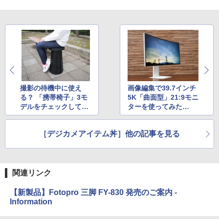
撮影の待機中に使え
画像編集で39.7インチ
る？ 「携帯椅子」3モ
5K「曲面型」21:9モニ
デルをチェックしてみ
ターを使ってみた
た
ら……
［デジカメアイテム丼］他の記事を見る
関連リンク
【新製品】Fotopro 三脚 FY-830 発売のご案内 -
Information