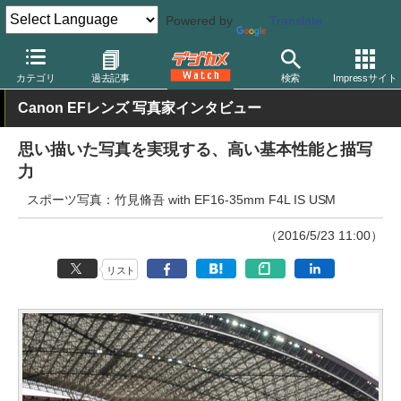
Powered by
Translate
デジカメ Watch
レンズ
交換レンズ
キヤノン
カテゴリ
過去記事
検索
Impressサイト
Canon EFレンズ 写真家インタビュー
思い描いた写真を実現する、高い基本性能と描写
力
スポーツ写真：竹見脩吾 with EF16-35mm F4L IS USM
（2016/5/23 11:00）
リスト