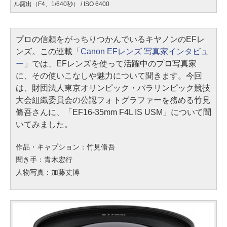
ル露出（F4、1/640秒） / ISO 6400
プロの信頼をがっちりつかんでいるキヤノンのEFレ
ンズ。この連載「
Canon EFレンズ 写真家インタビュ
ー
」では、EFレンズを使って活躍中のプロ写真家
に、その使いこなしや魅力について聞きます。今回
は、財団法人東京オリンピック・パラリンピック競技
大会組織委員会の公認フォトグラファーを務める竹見
脩吾さんに、「EF16-35mm F4L IS USM」について聞
いてみました。
作品・キャプション：竹見脩吾
聞き手：青木宏行
人物写真：加藤丈博