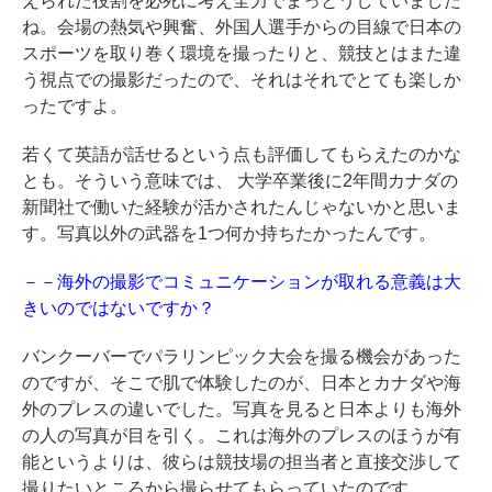
えられた役割を必死に考え全力でまっとうしていました
ね。会場の熱気や興奮、外国人選手からの目線で日本の
スポーツを取り巻く環境を撮ったりと、競技とはまた違
う視点での撮影だったので、それはそれでとても楽しか
ったですよ。
若くて英語が話せるという点も評価してもらえたのかな
とも。そういう意味では、 大学卒業後に2年間カナダの
新聞社で働いた経験が活かされたんじゃないかと思いま
す。写真以外の武器を1つ何か持ちたかったんです。
－－海外の撮影でコミュニケーションが取れる意義は大
きいのではないですか？
バンクーバーでパラリンピック大会を撮る機会があった
のですが、そこで肌で体験したのが、日本とカナダや海
外のプレスの違いでした。写真を見ると日本よりも海外
の人の写真が目を引く。これは海外のプレスのほうが有
能というよりは、彼らは競技場の担当者と直接交渉して
撮りたいところから撮らせてもらっていたのです。