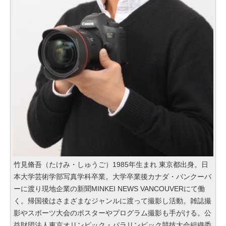
竹見脩吾（たけみ・しゅうご）1985年生まれ 東京都出身。日
本大学芸術学部写真学科卒業。大学卒業後カナダ・バンクーバ
ーに渡り現地企業の新聞MINKEI NEWS VANCOUVERにて働
く。帰国後はさまざまなジャンルに渡って撮影し活動。雑誌撮
影やスポーツ大会のポスターやプログラム撮影も手がける。公
益財団法人東京オリンピック・パラリンピック競技大会組織委