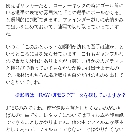
例えばサッカーだと、コーナーキックの時にゴール前に
いる選手の表情や雰囲気で「この選手にボールがくる」
と瞬間的に判断できます。ファインダー越しに表情をみ
て狙いを定めておいて、連写で切り取っていってます
ね。
いつも「このあとホットな瞬間が訪れる選手は誰か」と
いうところに目を光らせています。これもギャンブルな
ので当たり外れはありますが（笑）、ほかのカメラマン
と横並びで撮っていてもなかなか違いは出せませんの
で、機材はもちろん場所取りも自分だけのものを出して
いきたいですね。
－－撮影時は、RAW+JPEGでデータを残していますか？
JPEGのみですね。連写速度を落としたくないのがいち
ばんの理由です。レタッチについてはフィルムや印画紙
でできることしかやりません。僕の中でフィルムが基本
としてあって、フィルムでできないことはやりたくない