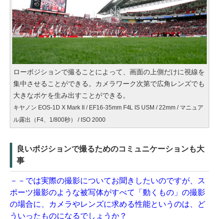
ローポジションで撮ることによって、画面の上側だけに視線を
集中させることができる。カメラワーク次第で広角レンズでも
大きなボケを生み出すことができる。
キヤノン EOS-1D X Mark II / EF16-35mm F4L IS USM / 22mm / マニュア
ル露出（F4、1/800秒） / ISO 2000
良いポジションで撮るためのコミュニケーションも大
事
－－では実際の撮影についてお聞きしたいのですが、ス
ポーツ撮影のような被写体がすべて「動くもの」の撮影
の場合に、カメラやレンズに求める性能というのは、ど
ういったものになるでしょうか？