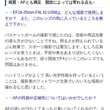
画質・AFとも満足 競技によっては寄れる点も○
－－EF16-35mm F4L IS USMは、どんな場面で使用しま
すか？ また、このレンズの気に入っているところを教
えて下さい。
バスケットボールの撮影で感じたのは、歪曲や周辺光量
の落ち方が少ないことですね。明るさが抑えられている
ぶん軽量で、スポーツ撮影では重宝します。むしろ広角
レンズを使うときは、手前や奥をあまりぼかしたくない
シーンもあるので、絞り開放でF4というこのレンズでも
問題はありません。
ハンドリングがよくて 高い光学性能を持っているという
ことは、撮影者のフットワーク次第でいろいろな場面が
撮れるなと思いました。
－－AFの性能や正確性についてはいかがでしたか？
AFの迷いが少なくてきっちり食いついてくれるので、ス