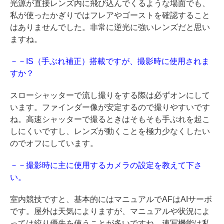
光源が直接レンズ内に飛び込んでくるような場面でも、
私が使ったかぎりではフレアやゴーストを確認すること
はありませんでした。非常に逆光に強いレンズだと思い
ますね。
－－IS（手ぶれ補正）搭載ですが、撮影時に使用されま
すか？
スローシャッターで流し撮りをする際は必ずオンにして
います。ファインダー像が安定するので撮りやすいです
ね。高速シャッターで撮るときはそもそも手ぶれを起こ
しにくいですし、レンズが動くことを極力少なくしたい
のでオフにしています。
－－撮影時に主に使用するカメラの設定を教えて下さ
い。
室内競技ですと、基本的にはマニュアルでAFはAIサーボ
です。屋外は天気によりますが、マニュアルや状況によ
っては絞り優先を使うことが多いですね。連写機能は私