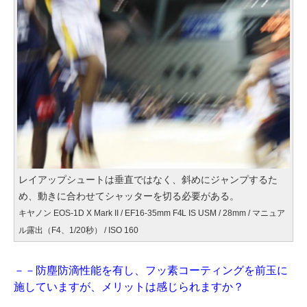
レイアップシュートは垂直ではなく、斜めにジャンプするた
め、動きに合わせてシャッターを切る必要がある。
キヤノン EOS-1D X Mark II / EF16-35mm F4L IS USM / 28mm / マニュア
ル露出（F4、1/20秒） / ISO 160
－－防塵防滴性能を有し、フッ素コーティングを前玉に
施していますが、メリットは感じられますか？