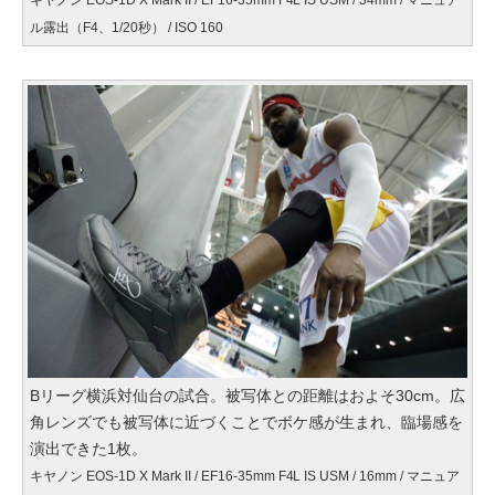
キヤノン EOS-1D X Mark II / EF16-35mm F4L IS USM / 34mm / マニュア
ル露出（F4、1/20秒） / ISO 160
Bリーグ横浜対仙台の試合。被写体との距離はおよそ30cm。広
角レンズでも被写体に近づくことでボケ感が生まれ、臨場感を
演出できた1枚。
キヤノン EOS-1D X Mark II / EF16-35mm F4L IS USM / 16mm / マニュア