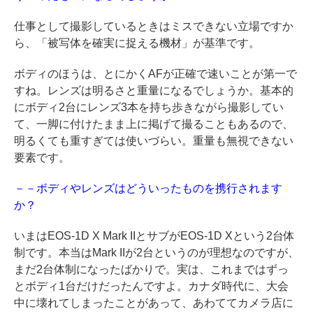
仕事として撮影しているときはミスできない立場ですか
ら、「被写体を確実に捉える機材」が基準です。
ボディのほうは、とにかくAFが正確で速いことが第一で
すね。レンズは明るさと重量になるでしょうか。基本的
にボディ2台にレンズ3本を持ち歩きながら撮影してい
て、一脚に付けたまま上に掲げて撮ることもあるので、
明るくても重すぎては使いづらい。重量も無視できない
要素です。
－－ボディやレンズはどういったものを携行されます
か？
いまはEOS-1D X Mark IIとサブがEOS-1D Xという2台体
制です。本当はMark IIが2台というのが理想なのですが、
まだ2台体制になったばかりで。実は、これまではずっ
とボディ1台だけだったんですよ。カナダ時代に、大会
中に壊れてしまったことがあって、あわててカメラ店に