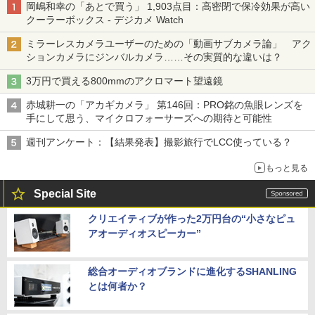
岡嶋和幸の「あとで買う」 1,903点目：高密閉で保冷効果が高い
クーラーボックス - デジカメ Watch
ミラーレスカメラユーザーのための「動画サブカメラ論」 アク
ションカメラにジンバルカメラ……その実質的な違いは？
3万円で買える800mmのアクロマート望遠鏡
赤城耕一の「アカギカメラ」 第146回：PRO銘の魚眼レンズを
手にして思う、マイクロフォーサーズへの期待と可能性
週刊アンケート：【結果発表】撮影旅行でLCC使っている？
もっと見る
Special Site
クリエイティブが作った2万円台の“小さなピュ
アオーディオスピーカー”
総合オーディオブランドに進化するSHANLING
とは何者か？