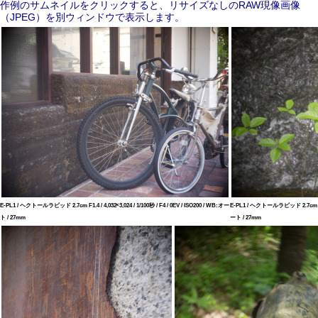
作例のサムネイルをクリックすると、リサイズなしのRAW現像画像
（JPEG）を別ウィンドウで表示します。
E-PL1 / ヘクトールラピッド 2.7cm F1.4 / 4,032×3,024 / 1/100秒 / F4 / 0EV / ISO200 / WB:オー
E-PL1 / ヘクトールラピッド 2.7cm F1.4 /
ト / 27mm
ート / 27mm