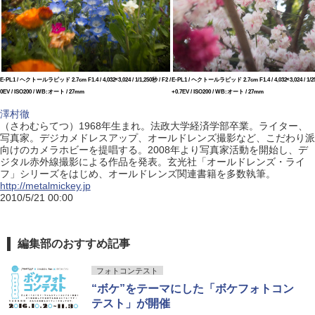
E-PL1 / ヘクトールラピッド 2.7cm F1.4 / 4,032×3,024 / 1/1,250秒 / F2 /
E-PL1 / ヘクトールラピッド 2.7cm F1.4 / 4,032×3,024 / 1/25
0EV / ISO200 / WB:オート / 27mm
+0.7EV / ISO200 / WB:オート / 27mm
澤村徹
（さわむらてつ）1968年生まれ。法政大学経済学部卒業。ライター、
写真家。デジカメドレスアップ、オールドレンズ撮影など、こだわり派
向けのカメラホビーを提唱する。2008年より写真家活動を開始し、デ
ジタル赤外線撮影による作品を発表。玄光社「オールドレンズ・ライ
フ」シリーズをはじめ、オールドレンズ関連書籍を多数執筆。
http://metalmickey.jp
2010/5/21 00:00
編集部のおすすめ記事
フォトコンテスト
“ボケ”をテーマにした「ボケフォトコン
テスト」が開催