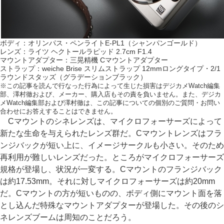
ボディ：オリンパス・ペンライトE-PL1（シャンパンゴールド）
レンズ：ライツ ヘクトールラピッド 2.7cm F1.4
マウントアダプター：三晃精機 Cマウントアダプター
ストラップ：weiche Brise スリムストラップ 12mmロングタイプ・2/1
ラウンドスタッズ（グラデーションブラック）
※この記事を読んで行なった行為によって生じた損害はデジカメWatch編集
部、澤村徹および、メーカー、購入店もその責を負いません。また、デジカ
メWatch編集部および澤村徹は、この記事についての個別のご質問・お問い
合わせにお答えすることはできません。
Cマウントのシネレンズは、マイクロフォーサーズによって
新たな生命を与えられたレンズ群だ。Cマウントレンズはフラ
ンジバックが短い上に、イメージサークルも小さい。そのため
再利用が難しいレンズだった。ところがマイクロフォーサーズ
規格が登場し、状況が一変する。Cマウントのフランジバック
は約17.53mm。それに対しマイクロフォーサーズは約20mm
だ。Cマウントの方が短いものの、ボディ側にマウント面を落
とし込んだ特殊なマウントアダプターが登場した。その後のシ
ネレンズブームは周知のことだろう。