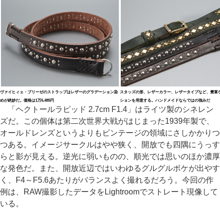
ヴァイヒィェ・ブリーゼのストラップはレザーのグラデーション染
スタッズの形、レザーカラー、レザータイプなど、豊富
めが絶妙だ。価格は1万6,485円
ションを用意する。ハンドメイドならではの強みだ
「ヘクトールラピッド 2.7cm F1.4」はライツ製のシネレン
ズだ。この個体は第二次世界大戦がはじまった1939年製で、
オールドレンズというよりもビンテージの領域にさしかかりつ
つある。イメージサークルはやや狭く、開放でも四隅にうっす
らと影が見える。逆光に弱いものの、順光では思いのほか濃厚
な発色だ。また、開放近辺ではいわゆるグルグルボケが出やす
く、F4～F5.6あたりがバランスよく撮れるだろう。今回の作
例は、RAW撮影したデータをLightroomでストレート現像して
いる。