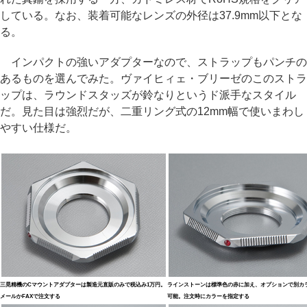
している。なお、装着可能なレンズの外径は37.9mm以下とな
る。
インパクトの強いアダプターなので、ストラップもパンチの
あるものを選んでみた。ヴァイヒィェ・ブリーゼのこのストラ
ップは、ラウンドスタッズが鈴なりというド派手なスタイル
だ。見た目は強烈だが、二重リング式の12mm幅で使いまわし
やすい仕様だ。
三晃精機のCマウントアダプターは製造元直販のみで税込み1万円。
ラインストーンは標準色の赤に加え、オプションで別カ
メールかFAXで注文する
可能。注文時にカラーを指定する