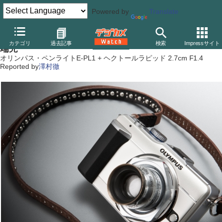
Powered by
Translate
デジカメドレスアップ主義：Cマウントアダプターの異
カテゴリ
過去記事
検索
Impressサイト
端児
オリンパス・ペンライトE-PL1 + ヘクトールラピッド 2.7cm F1.4
Reported by
澤村徹