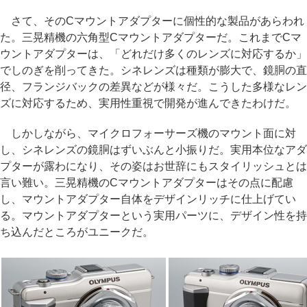
さて、そのCマウントアダプターに個性的な製品があらわれ
た。三晃精機の六角型Cマウントアダプターだ。これまでCマ
ウントアダプターは、「どれだけ多くのレンズに対応するか」
でしのぎを削ってきた。シネレンズは種類が膨大で、鏡胴の直
径、フランジバックの差異などが様々だ。こうした多様なレン
ズに対応するため、実用性重視で開発が進んできたわけだ。
しかしながら、マイクロフォーサーズ機のマウント面に対
し、シネレンズの鏡胴はずいぶんと小振りだ。実用本位なアダ
プターが露わになり、その姿はお世辞にもスタイリッシュとは
言い難い。三晃精機のCマウントアダプターはその点に配慮
し、マウントアダプター自体をデザインリッチに仕上げてい
る。マウントアダプターという実用パーツに、デザイン性を持
ち込んだところがユニークだ。