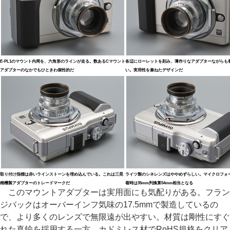
E-PL1のマウント内周を、六角形のラインが走る。数あるCマウント
各辺にローレットを刻み、薄作りなアダプターながらも
アダプターのなかでもひときわ個性的だ
い。実用性を兼ねたデザインだ
取り付け指標は赤いラインストーンを埋め込んでいる。これは三晃
ライツ製のシネレンズはややめずらしい。マイクロフォ
精機製アダプターのトレードマークだ
着時は35mm判換算54mm相当となる
このマウントアダプターは実用面にも気配りがある。フラン
ジバックはオーバーインフ気味の17.5mmで製造しているの
で、より多くのレンズで無限遠が出やすい。材質は剛性にすぐ
れた真鍮を採用する一方、カドミレス材でRoHS規格をクリア