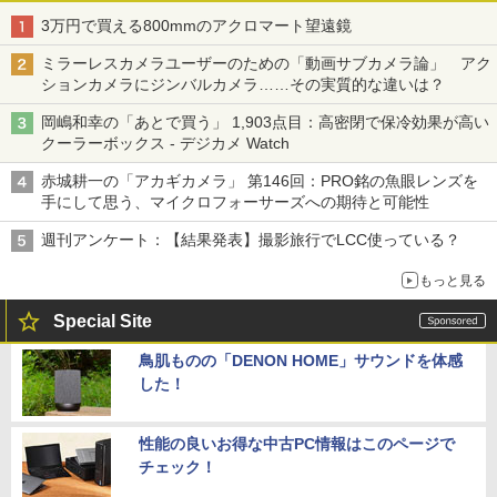
3万円で買える800mmのアクロマート望遠鏡
ミラーレスカメラユーザーのための「動画サブカメラ論」 アク
ションカメラにジンバルカメラ……その実質的な違いは？
岡嶋和幸の「あとで買う」 1,903点目：高密閉で保冷効果が高い
クーラーボックス - デジカメ Watch
赤城耕一の「アカギカメラ」 第146回：PRO銘の魚眼レンズを
手にして思う、マイクロフォーサーズへの期待と可能性
週刊アンケート：【結果発表】撮影旅行でLCC使っている？
もっと見る
Special Site
鳥肌ものの「DENON HOME」サウンドを体感
した！
性能の良いお得な中古PC情報はこのページで
チェック！