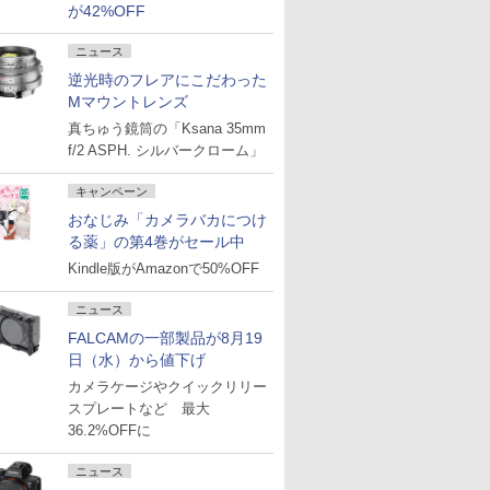
が42%OFF
ニュース
逆光時のフレアにこだわった
Mマウントレンズ
真ちゅう鏡筒の「Ksana 35mm
f/2 ASPH. シルバークローム」
キャンペーン
おなじみ「カメラバカにつけ
る薬」の第4巻がセール中
Kindle版がAmazonで50%OFF
ニュース
FALCAMの一部製品が8月19
日（水）から値下げ
カメラケージやクイックリリー
スプレートなど 最大
36.2%OFFに
ニュース