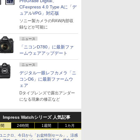
ProGrade Digital、
CFexpress 4.0 Type Aに「デ
ュアルVPG」対応版
ソニー製カメラのRAW内部収
録などが可能に
ニュース
「ニコンD780」に最新ファ
ームウェアアップデート
ニュース
デジタル一眼レフカメラ「ニ
コンD6」に最新ファームウ
ェア
Dタイプレンズで露出アンダー
になる現象の修正など
Impress Watchシリーズ 人気記事
時間
24時間
1週間
1カ月
ユニクロ、今日から「お盆特別セール」。涼感