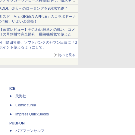
シアサッカーワンピース待望値下げ、撥水ギア
ショーツは1990円に
KDDI、楽天へのローミングを9月末で終了
ミスド「Mrs. GREEN APPLE」のコラボドーナ
ツ4種、いよいよ発売！
【家電レビュー】手ごわい雑草との戦い、コメ
リの草刈機で完全勝利 掃除機感覚で使えた
NTT島田社長、ソフトバンクのセブン出資に「d
ポイント使えるようにして」
もっと見る
ICE
天海社
ス
Comic curea
impress QuickBooks
PUBFUN
パブファンセルフ