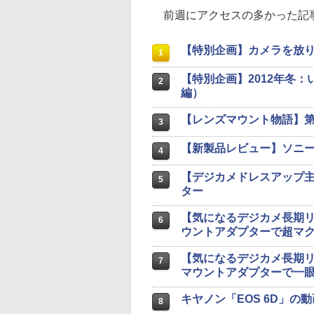
前週にアクセスの多かった記事
【特別企画】カメラを放り
1
【特別企画】2012年冬：
2
編）
【レンズマウント物語】第
3
【新製品レビュー】ソニーN
4
【デジカメドレスアップ主
5
ター
【気になるデジカメ長期リア
6
ウントアダプターで超マ
【気になるデジカメ長期リ
7
マウントアダプターで一
キヤノン「EOS 6D」の動
8