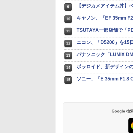
【デジカメアイテム丼】ベルボ
9
キヤノン、「EF 35mm F2
10
TSUTAYA一部店舗で「P
11
ニコン、「D5200」を15
12
パナソニック「LUMIX D
13
ポラロイド、新デザインの
14
ソニー、「E 35mm F1.8
15
Google