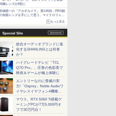
同梱レンズがII型に
赤城耕一の「アカギカメラ」 第146回：PRO銘
の魚眼レンズを手にして思う、マイクロフォー
サーズへの期待と可能性
もっと見る
Special Site
総合オーディオブランドに進
化するSHANLINGとは何者
か？
ハイグレードテレビ「TCL
Q7D Pro」。圧巻の色彩美で
映画＆ゲームが極上体験に
エントリーなのに脅威の実
力!「Osprey」Noble Audioワ
イヤレスイヤフォン4機種を
一気に聴く
マウス、RTX 5060 Ti搭載ゲ
ーミングPCが7万5,000円オ
フで30万円台！