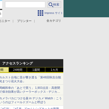
Impress サイト
全カテゴリ
モニター
プリンター
アクセスランキング
時間
24時間
1週間
1カ月
カルスト台地に音が響き渡る「第48回秋吉台観
光まつり花火大会」
岡嶋和幸の「あとで買う」 1,903点目：高密閉
で保冷効果が高いクーラーボックス - デジカメ
Watch
カメラバカにつける薬 in デジカメ Watch：こう
いうのはフィールドズームと呼ぼう
「α7 IV」「α7 III」ズームレンズキットが刷新