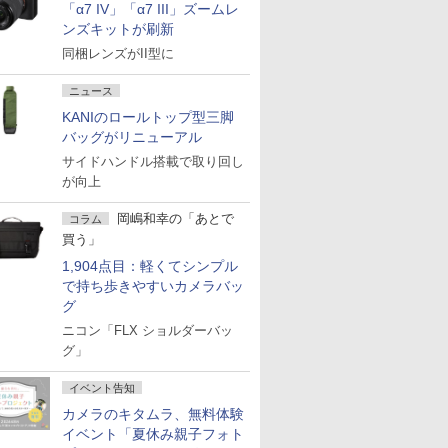
「α7 IV」「α7 III」ズームレ
ンズキットが刷新
同梱レンズがII型に
ニュース
KANIのロールトップ型三脚
バッグがリニューアル
サイドハンドル搭載で取り回し
が向上
岡嶋和幸の「あとで
コラム
買う」
1,904点目：軽くてシンプル
で持ち歩きやすいカメラバッ
グ
ニコン「FLX ショルダーバッ
グ」
イベント告知
カメラのキタムラ、無料体験
イベント「夏休み親子フォト