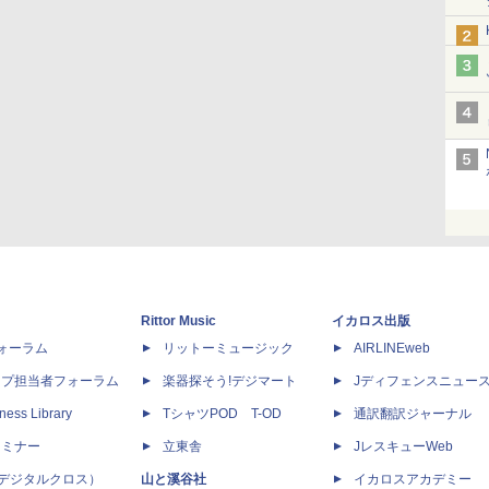
Rittor Music
イカロス出版
dフォーラム
リットーミュージック
AIRLINEweb
ップ担当者フォーラム
楽器探そう!デジマート
Jディフェンスニュー
ness Library
TシャツPOD T-OD
通訳翻訳ジャーナル
セミナー
立東舎
JレスキューWeb
 X（デジタルクロス）
山と溪谷社
イカロスアカデミー