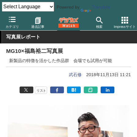
Powered by
Translate
デジカメ Watch
撮影用品
ストロボ（フラッシュ）
ニッシン
カテゴリ
過去記事
検索
Impressサイト
写真展レポート
MG10×福島裕二写真展
新製品の特徴を活かした作品群 会場でも試用が可能
武石修
2018年11月13日 11:21
リスト