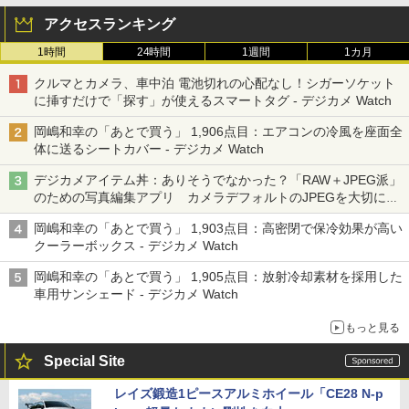
アクセスランキング
1時間
24時間
1週間
1カ月
クルマとカメラ、車中泊 電池切れの心配なし！シガーソケット
に挿すだけで「探す」が使えるスマートタグ - デジカメ Watch
岡嶋和幸の「あとで買う」 1,906点目：エアコンの冷風を座面全
体に送るシートカバー - デジカメ Watch
デジカメアイテム丼：ありそうでなかった？「RAW＋JPEG派」
のための写真編集アプリ カメラデフォルトのJPEGを大切にす
る「Filmator」
岡嶋和幸の「あとで買う」 1,903点目：高密閉で保冷効果が高い
クーラーボックス - デジカメ Watch
岡嶋和幸の「あとで買う」 1,905点目：放射冷却素材を採用した
車用サンシェード - デジカメ Watch
もっと見る
Special Site
レイズ鍛造1ピースアルミホイール「CE28 N-p