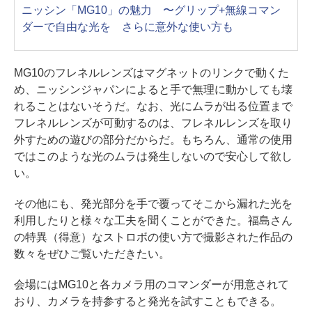
ニッシン「MG10」の魅力 〜グリップ+無線コマン
ダーで自由な光を さらに意外な使い方も
MG10のフレネルレンズはマグネットのリンクで動くた
め、ニッシンジャパンによると手で無理に動かしても壊
れることはないそうだ。なお、光にムラが出る位置まで
フレネルレンズが可動するのは、フレネルレンズを取り
外すための遊びの部分だからだ。もちろん、通常の使用
ではこのような光のムラは発生しないので安心して欲し
い。
その他にも、発光部分を手で覆ってそこから漏れた光を
利用したりと様々な工夫を聞くことができた。福島さん
の特異（得意）なストロボの使い方で撮影された作品の
数々をぜひご覧いただきたい。
会場にはMG10と各カメラ用のコマンダーが用意されて
おり、カメラを持参すると発光を試すこともできる。