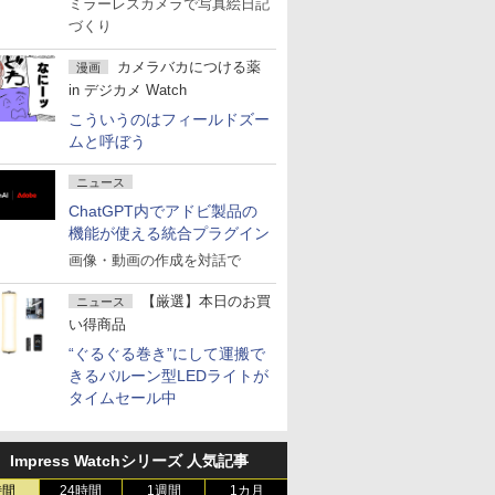
ミラーレスカメラで写真絵日記
づくり
カメラバカにつける薬
漫画
in デジカメ Watch
こういうのはフィールドズー
ムと呼ぼう
ニュース
ChatGPT内でアドビ製品の
機能が使える統合プラグイン
画像・動画の作成を対話で
【厳選】本日のお買
ニュース
い得商品
“ぐるぐる巻き”にして運搬で
きるバルーン型LEDライトが
タイムセール中
Impress Watchシリーズ 人気記事
時間
24時間
1週間
1カ月