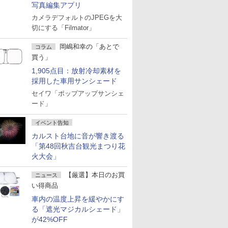
写真編集アプリ
カメラデフォルトのJPEGを大
切にする「Filmator」
岡嶋和幸の「あとで
コラム
買う」
1,905点目：放射冷却素材を
採用した車用サンシェード
セイワ「ポップアップサンシェ
ード」
イベント告知
カルスト台地に音が響き渡る
「第48回秋吉台観光まつり花
火大会」
【厳選】本日のお買
ニュース
い得商品
車内の温度上昇を緩やかにす
る「遮光マジカルシェード」
が42%OFF