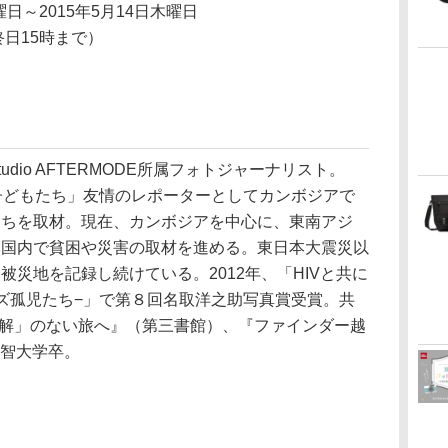
曜日～2015年5月14日木曜日
終日15時まで）
tudio AFTERMODE所属フォトジャーナリスト。
子どもたち」友情のレポーターとしてカンボジアで
たちを取材。現在、カンボジアを中心に、東南アジ
本国内で貧困や災害の取材を進める。東日本大震災以
被災地を記録し続けている。2012年、「HIVと共に
ズ孤児たち−」で第８回名取洋之助写真賞受賞。共
正解」のない旅へ』（第三書館）、『ファインダー越
上智大学卒。