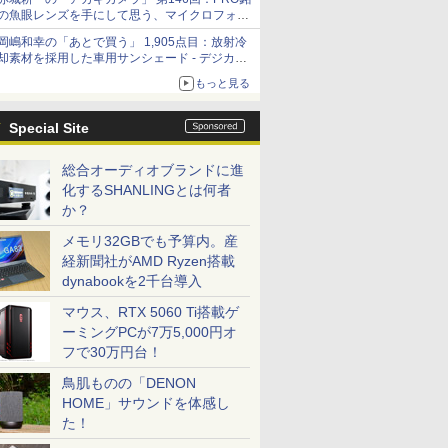
の魚眼レンズを手にして思う、マイクロフォー
サーズへの期待と可能性
岡嶋和幸の「あとで買う」 1,905点目：放射冷
却素材を採用した車用サンシェード - デジカメ
Watch
もっと見る
Special Site
総合オーディオブランドに進
化するSHANLINGとは何者
か？
メモリ32GBでも予算内。産
経新聞社がAMD Ryzen搭載
dynabookを2千台導入
マウス、RTX 5060 Ti搭載ゲ
ーミングPCが7万5,000円オ
フで30万円台！
鳥肌ものの「DENON
HOME」サウンドを体感し
た！