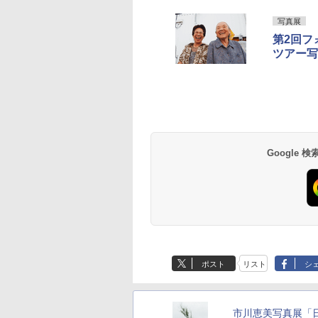
写真展
第2回フ
ツアー写
Google
ポスト
リスト
シ
市川恵美写真展「