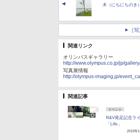
▲
木（にちにちのき
［写
関連リンク
オリンパスギャラリー
http://www.olympus.co.jp/jp/gallery
写真展情報
http://olympus-imaging.jp/event_
関連記事
イベント
R&V発足記念ラ
「Life」
2015年