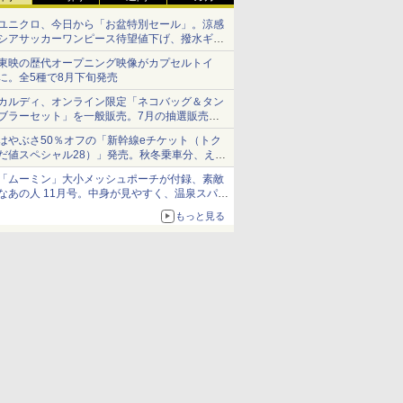
ユニクロ、今日から「お盆特別セール」。涼感
シアサッカーワンピース待望値下げ、撥水ギア
ショーツは1990円に
東映の歴代オープニング映像がカプセルトイ
に。全5種で8月下旬発売
カルディ、オンライン限定「ネコバッグ＆タン
ブラーセット」を一般販売。7月の抽選販売の
当選無効分
はやぶさ50％オフの「新幹線eチケット（トク
だ値スペシャル28）」発売。秋冬乗車分、えき
ねっと限定
「ムーミン」大小メッシュポーチが付録、素敵
なあの人 11月号。中身が見やすく、温泉スパに
も使える
もっと見る