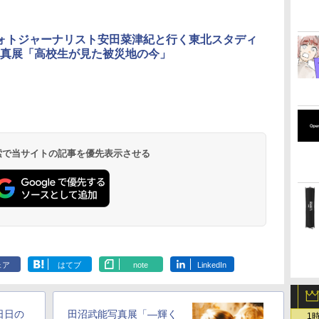
ォトジャーナリスト安田菜津紀と行く東北スタディ
真展「高校生が見た被災地の今」
 検索で当サイトの記事を優先表示させる
ェア
はてブ
note
LinkedIn
日日の
田沼武能写真展「―輝く
1