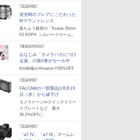
ニュース
逆光時のフレアにこだわった
Mマウントレンズ
真ちゅう鏡筒の「Ksana 35mm
f/2 ASPH. シルバークローム」
キャンペーン
おなじみ「カメラバカにつけ
る薬」の第4巻がセール中
Kindle版がAmazonで50%OFF
ニュース
FALCAMの一部製品が8月19
日（水）から値下げ
カメラケージやクイックリリー
スプレートなど 最大
36.2%OFFに
ニュース
「α7 IV」「α7 III」ズームレ