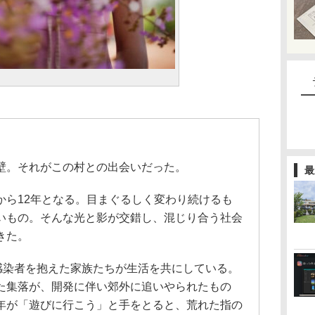
」
壁。それがこの村との出会いだった。
最
から12年となる。目まぐるしく変わり続けるも
いもの。そんな光と影が交錯し、混じり合う社会
きた。
V感染者を抱えた家族たちが生活を共にしている。
た集落が、開発に伴い郊外に追いやられたもの
年が「遊びに行こう」と手をとると、荒れた指の