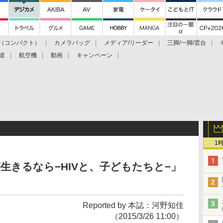
（コンパクト）
カメラバッグ
メディア/リーダー
三脚/一脚/雲台
道
航空機
動画
キャンペーン
1
生きるなら−HIVと、子どもたちと−」
Reported by 本誌：河野知佳
（2015/3/26 11:00）