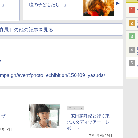
▲
）」
瞳の子どもたち―」
真展］の他の記事を見る
/
campaign/event/photo_exhibition/150409_yasuda/
ニュース
イヴ
「安田菜津紀と行く東
北スタディツアー」レ
ポート
11月12日
2015年9月15日