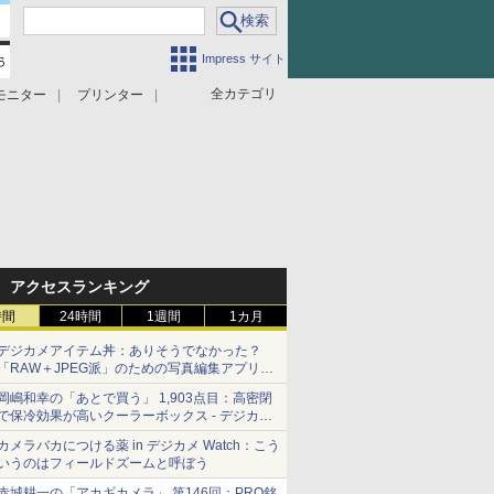
Impress サイト
全カテゴリ
モニター
プリンター
アクセスランキング
時間
24時間
1週間
1カ月
デジカメアイテム丼：ありそうでなかった？
「RAW＋JPEG派」のための写真編集アプリ
カメラデフォルトのJPEGを大切にする
岡嶋和幸の「あとで買う」 1,903点目：高密閉
「Filmator」
で保冷効果が高いクーラーボックス - デジカメ
Watch
カメラバカにつける薬 in デジカメ Watch：こう
いうのはフィールドズームと呼ぼう
赤城耕一の「アカギカメラ」 第146回：PRO銘