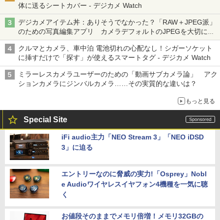
体に送るシートカバー - デジカメ Watch
デジカメアイテム丼：ありそうでなかった？「RAW＋JPEG派」
のための写真編集アプリ カメラデフォルトのJPEGを大切にす
る「Filmator」
クルマとカメラ、車中泊 電池切れの心配なし！シガーソケット
に挿すだけで「探す」が使えるスマートタグ - デジカメ Watch
ミラーレスカメラユーザーのための「動画サブカメラ論」 アク
ションカメラにジンバルカメラ……その実質的な違いは？
もっと見る
Special Site
iFi audio主力「NEO Stream 3」「NEO iDSD
3」に迫る
エントリーなのに脅威の実力!「Osprey」Nobl
e Audioワイヤレスイヤフォン4機種を一気に聴
く
お値段そのままでメモリ倍増！メモリ32GBの