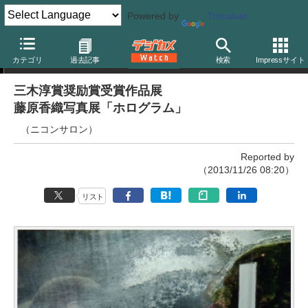
Powered by
Translate
写真展
カテゴリ
過去記事
検索
Impressサイト
三木淳賞奨励賞受賞作品展
藤原香織写真展「ホログラム」
（ニコンサロン）
Reported by
（2013/11/26 08:20）
リスト