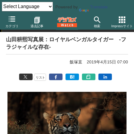
Powered by
Translate
写真展告知
カテゴリ
過去記事
検索
Impressサイト
山田耕熙写真展：ロイヤルベンガルタイガー -フ
ラジャイルな存在-
飯塚直
2019年4月15日 07:00
リスト