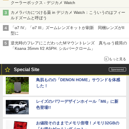
クーラーボックス - デジカメ Watch
カメラバカにつける薬 in デジカメ Watch：こういうのはフィー
ルドズームと呼ぼう
「α7 IV」「α7 III」ズームレンズキットが刷新 同梱レンズがII
型に
逆光時のフレアにこだわったMマウントレンズ 真ちゅう鏡筒の
「Ksana 35mm f/2 ASPH. シルバークローム」
もっと見る
Special Site
鳥肌ものの「DENON HOME」サウンドを体感
した！
レイズのパワーデザインホイール「M6」に新
色登場!!
お値段そのままでメモリ倍増！メモリ32GBの