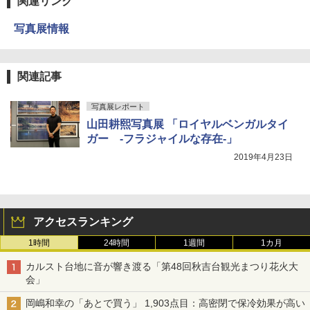
関連リンク
写真展情報
関連記事
写真展レポート
山田耕熙写真展 「ロイヤルベンガルタイ
ガー -フラジャイルな存在-」
2019年4月23日
アクセスランキング
1時間
24時間
1週間
1カ月
カルスト台地に音が響き渡る「第48回秋吉台観光まつり花火大
会」
岡嶋和幸の「あとで買う」 1,903点目：高密閉で保冷効果が高い