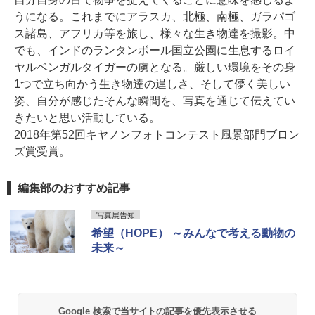
うになる。これまでにアラスカ、北極、南極、ガラパゴ
ス諸島、アフリカ等を旅し、様々な生き物達を撮影。中
でも、インドのランタンボール国立公園に生息するロイ
ヤルベンガルタイガーの虜となる。厳しい環境をその身
1つで立ち向かう生き物達の逞しさ、そして儚く美しい
姿、自分が感じたそんな瞬間を、写真を通じて伝えてい
きたいと思い活動している。
2018年第52回キヤノンフォトコンテスト風景部門ブロン
ズ賞受賞。
編集部のおすすめ記事
写真展告知
希望（HOPE） ～みんなで考える動物の
未来～
Google 検索で当サイトの記事を優先表示させる