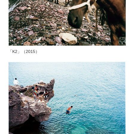
「K2」（2015）