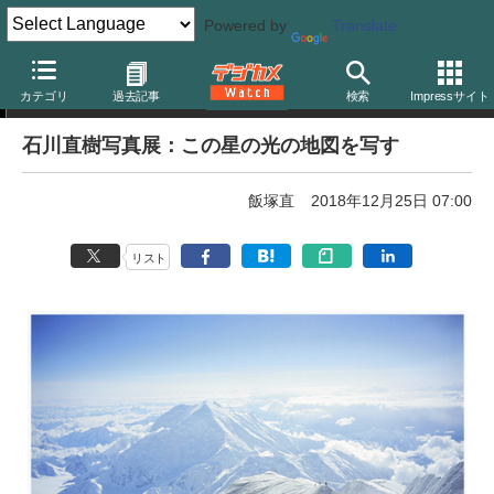
Powered by
Translate
写真展告知
カテゴリ
過去記事
検索
Impressサイト
石川直樹写真展：この星の光の地図を写す
飯塚直
2018年12月25日 07:00
リスト