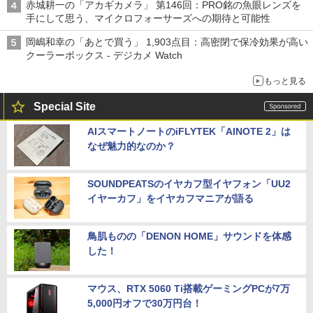
赤城耕一の「アカギカメラ」 第146回：PRO銘の魚眼レンズを
手にして思う、マイクロフォーサーズへの期待と可能性
岡嶋和幸の「あとで買う」 1,903点目：高密閉で保冷効果が高い
クーラーボックス - デジカメ Watch
もっと見る
Special Site
AIスマートノートのiFLYTEK「AINOTE 2」は
なぜ魅力的なのか？
SOUNDPEATSのイヤカフ型イヤフォン「UU2
イヤーカフ」をイヤカフマニアが語る
鳥肌ものの「DENON HOME」サウンドを体感
した！
マウス、RTX 5060 Ti搭載ゲーミングPCが7万
5,000円オフで30万円台！