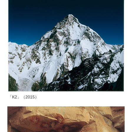
「K2」（2015）