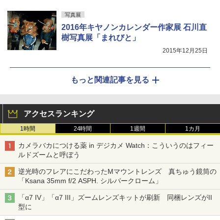
写真展
2016年キヤノンカレンダー作家展 石川直
樹写真展「まれびと」
2015年12月25日
もっと関連記事を見る
アクセスランキング
1時間
24時間
1週間
1カ月
カメラバカにつける薬 in デジカメ Watch：こういうのはフィー
ルドズームと呼ぼう
逆光時のフレアにこだわったMマウントレンズ 真ちゅう鏡筒の
「Ksana 35mm f/2 ASPH. シルバークローム」
「α7 IV」「α7 III」ズームレンズキットが刷新 同梱レンズがII
型に