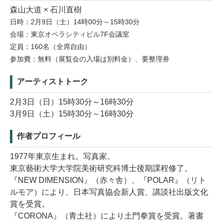
森山大道 × 石川直樹
日時：2月9日（土）14時00分～15時30分
会場：東京オペラシティビル7F会議室
定員：160名（全席自由）
参加費：無料（展覧会の入場は別料金）、要整理券
アーティストトーク
2月3日（日）15時30分～16時30分
3月9日（土）15時30分～16時30分
作者プロフィール
1977年東京生まれ。写真家。
東京藝術大学大学院美術研究科博士後期課程修了。
『NEW DIMENSION』（赤々舎）、『POLAR』（リト
ルモア）により、日本写真協会新人賞、講談社出版文化
賞を受賞。
『CORONA』（青土社）により土門拳賞を受賞。著書