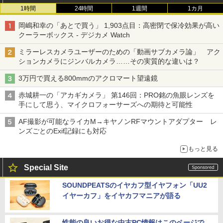
1時間
24時間
1週間
1カ月
岡嶋和幸の「あとで買う」 1,903点目：高密閉で保冷効果が高い
クーラーボックス - デジカメ Watch
ミラーレスカメラユーザーのための「動画サブカメラ論」 アク
ションカメラにジンバルカメラ……その実質的な違いは？
3万円で買える800mmのアクロマート望遠鏡
赤城耕一の「アカギカメラ」 第146回：PRO銘の魚眼レンズを
手にして思う、マイクロフォーサーズへの期待と可能性
AF撮影が可能なライカM→キヤノンRFマウントアダプター レ
ンズごとのExif記録にも対応
もっと見る
Special Site
SOUNDPEATSのイヤカフ型イヤフォン「UU2
イヤーカフ」をイヤカフマニアが語る
性能の良いお得な中古PC情報はこのページで