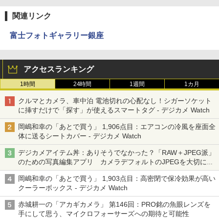
関連リンク
富士フォトギャラリー銀座
アクセスランキング
1時間
24時間
1週間
1カ月
クルマとカメラ、車中泊 電池切れの心配なし！シガーソケット
に挿すだけで「探す」が使えるスマートタグ - デジカメ Watch
岡嶋和幸の「あとで買う」 1,906点目：エアコンの冷風を座面全
体に送るシートカバー - デジカメ Watch
デジカメアイテム丼：ありそうでなかった？「RAW＋JPEG派」
のための写真編集アプリ カメラデフォルトのJPEGを大切にす
る「Filmator」
岡嶋和幸の「あとで買う」 1,903点目：高密閉で保冷効果が高い
クーラーボックス - デジカメ Watch
赤城耕一の「アカギカメラ」 第146回：PRO銘の魚眼レンズを
手にして思う、マイクロフォーサーズへの期待と可能性