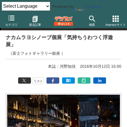
Powered by
Translate
写真展
カテゴリ
過去記事
検索
Impressサイト
ナカムラヨシノーブ個展「気持ちうわつく浮遊
展」
（富士フォトギャラリー銀座 ）
本誌：河野知佳
2016年10月12日 15:00
リスト