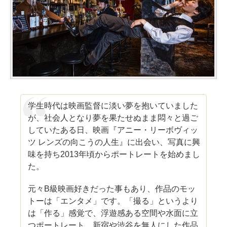
学生時代は映画監督に淡い夢を抱いていました
が、社会人となり夢を果たせぬまま悶々と過ご
していたある日、映画『アニー・リーボヴィッ
ツ レンズの向こうの人生』に出会い、写真に興
味を持ち2013年頃からポートレートを始めまし
た。
元々B級映画好きだった事もあり、作品のモッ
トーは「エンタメ」です。「撮る」というより
は「作る」感覚で、浮遊感ある空間や水面に立
つポートレート、新宿や渋谷を無人にした作品