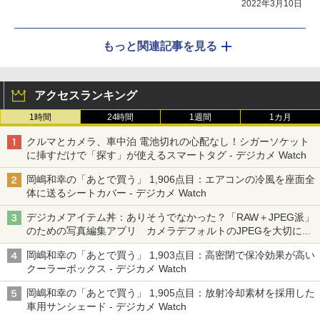
2022年3月10日
もっと関連記事を見る
アクセスランキング
1時間
24時間
1週間
1カ月
クルマとカメラ、車中泊 電池切れの心配なし！シガーソケット
に挿すだけで「探す」が使えるスマートタグ - デジカメ Watch
岡嶋和幸の「あとで買う」 1,906点目：エアコンの冷風を座面全
体に送るシートカバー - デジカメ Watch
デジカメアイテム丼：ありそうでなかった？「RAW＋JPEG派」
のための写真編集アプリ カメラデフォルトのJPEGを大切にす
る「Filmator」
岡嶋和幸の「あとで買う」 1,903点目：高密閉で保冷効果が高い
クーラーボックス - デジカメ Watch
岡嶋和幸の「あとで買う」 1,905点目：放射冷却素材を採用した
車用サンシェード - デジカメ Watch