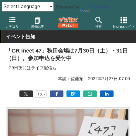
Powered by
Translate
デジカメ Watch
カメラ
レンズ一体型（コンパクト）カメラ
リ
カテゴリ
過去記事
検索
Impressサイト
イベント告知
「GR meet 47」秋田会場は7月30日（土）・31日
（日）。参加申込を受付中
29日夜にはライブ配信も
本誌：佐藤拓
2022年7月27日 07:00
リスト