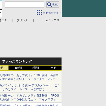
Impress サイト
全カテゴリ
モニター
プリンター
アクセスランキング
時間
24時間
1週間
1カ月
岡嶋和幸の「あとで買う」 1,903点目：高密閉
で保冷効果が高いクーラーボックス - デジカメ
Watch
カメラバカにつける薬 in デジカメ Watch：こう
いうのはフィールドズームと呼ぼう
赤城耕一の「アカギカメラ」 第146回：PRO銘
の魚眼レンズを手にして思う、マイクロフォー
サーズへの期待と可能性
岡嶋和幸の「あとで買う」 1,905点目：放射冷