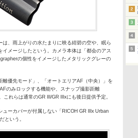
ーは、雨上がりの水たまりに映る紺碧の空や、眠ら
をイメージしたという。カメラ本体は「都会のアス
otographerの個性をイメージしたメタリックグレーの
距離優先モード」、「オートエリアAF（中央）」を
ずAFのみロックする機能や、スナップ撮影距離
れらは通常のGR III/GR IIIxにも後日提供予定。
バーが付属しない「RICOH GR IIIx Urban
予定だという。