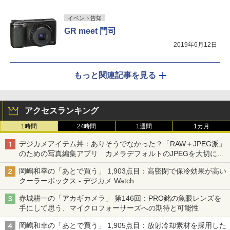
イベント告知
GR meet 門司
2019年6月12日
もっと関連記事を見る
アクセスランキング
1時間
24時間
1週間
1カ月
デジカメアイテム丼：ありそうでなかった？「RAW＋JPEG派」
のための写真編集アプリ カメラデフォルトのJPEGを大切にす
る「Filmator」
岡嶋和幸の「あとで買う」 1,903点目：高密閉で保冷効果が高い
クーラーボックス - デジカメ Watch
赤城耕一の「アカギカメラ」 第146回：PRO銘の魚眼レンズを
手にして思う、マイクロフォーサーズへの期待と可能性
岡嶋和幸の「あとで買う」 1,905点目：放射冷却素材を採用した