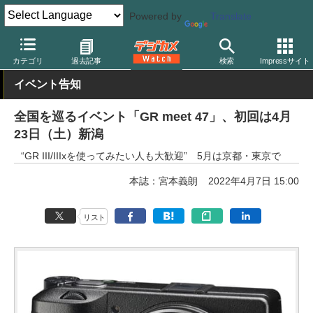
Powered by
Translate
デジカメ Watch
カメラ
レンズ一体型（コンパクト）カメラ
リ
カテゴリ
過去記事
検索
Impressサイト
イベント告知
全国を巡るイベント「GR meet 47」、初回は4月
23日（土）新潟
“GR III/IIIxを使ってみたい人も大歓迎” 5月は京都・東京で
本誌：宮本義朗
2022年4月7日 15:00
リスト