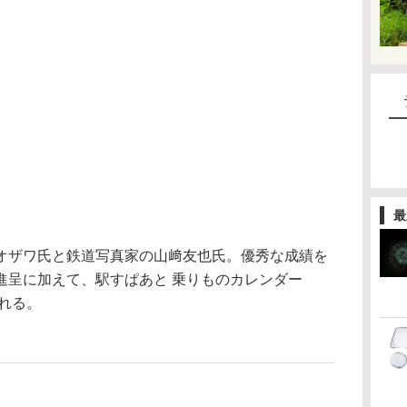
最
オザワ氏と鉄道写真家の山﨑友也氏。優秀な成績を
進呈に加えて、駅すぱあと 乗りものカレンダー
される。
）