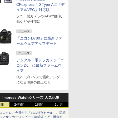
CFexpress 4.0 Type Aに「デ
ュアルVPG」対応版
ソニー製カメラのRAW内部収
録などが可能に
ニュース
「ニコンD780」に最新ファ
ームウェアアップデート
ニュース
デジタル一眼レフカメラ「ニ
コンD6」に最新ファームウ
ェア
Dタイプレンズで露出アンダー
になる現象の修正など
Impress Watchシリーズ 人気記事
時間
24時間
1週間
1カ月
ユニクロ、今日から「お盆特別セール」。涼感
シアサッカーワンピース待望値下げ、撥水ギア