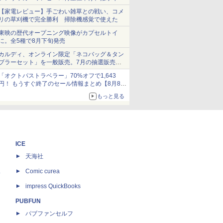
ショーツは1990円に
【家電レビュー】手ごわい雑草との戦い、コメ
リの草刈機で完全勝利 掃除機感覚で使えた
東映の歴代オープニング映像がカプセルトイ
に。全5種で8月下旬発売
カルディ、オンライン限定「ネコバッグ＆タン
ブラーセット」を一般販売。7月の抽選販売の
当選無効分
「オクトパストラベラー」70%オフで1,643
円！ もうすぐ終了のセール情報まとめ【8月8日
更新】
もっと見る
ニンテンドーeショップでは「大神 絶景版」が
67%オフで990円
ICE
天海社
ス
Comic curea
impress QuickBooks
PUBFUN
パブファンセルフ