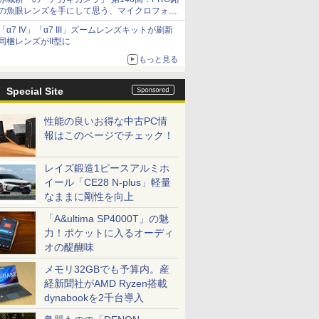
の魚眼レンズを手にして思う、マイクロフォー
サーズへの期待と可能性
「α7 IV」「α7 III」ズームレンズキットが刷新
同梱レンズがII型に
もっと見る
Special Site
性能の良いお得な中古PC情
報はこのページでチェック！
レイズ鍛造1ピースアルミホ
イール「CE28 N-plus」軽量
なままに剛性を向上
「A&ultima SP4000T」の魅
力！ポケットに入るオーディ
オの醍醐味
メモリ32GBでも予算内。産
経新聞社がAMD Ryzen搭載
dynabookを2千台導入