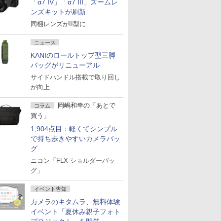
「α7 IV」「α7 III」ズームレ
ンズキットが刷新
同梱レンズがII型に
ニュース
KANIのロールトップ型三脚
バッグがリニューアル
サイドハンドル搭載で取り回し
が向上
岡嶋和幸の「あとで
コラム
買う」
1,904点目：軽くてシンプル
で持ち歩きやすいカメラバッ
グ
ニコン「FLX ショルダーバッ
グ」
イベント告知
カメラのキタムラ、無料体験
イベント「夏休み親子フォト