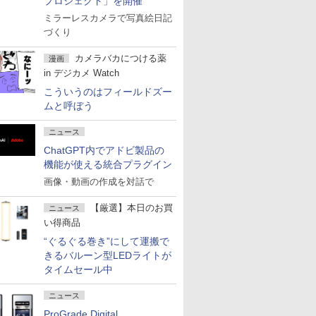
プロジェクト」を開催
ミラーレスカメラで写真絵日記
づくり
カメラバカにつける薬
漫画
in デジカメ Watch
こういうのはフィールドズー
ムと呼ぼう
ニュース
ChatGPT内でアドビ製品の
機能が使える統合プラグイン
画像・動画の作成を対話で
【厳選】本日のお買
ニュース
い得商品
“ぐるぐる巻き”にして運搬で
きるバルーン型LEDライトが
タイムセール中
ニュース
ProGrade Digital、