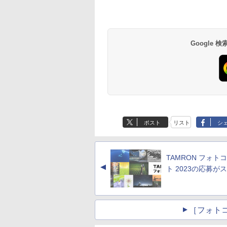
Google
ポスト
リスト
シ
TAMRON フォト
▲
ト 2023の応募が
［フォト