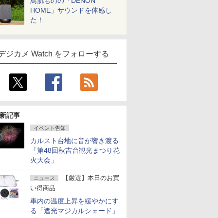
鳥肌ものの「DENON
HOME」サウンドを体感し
た！
デジカメ Watch をフォローする
新記事
イベント告知
カルスト台地に音が響き渡る
「第48回秋吉台観光まつり花
火大会」
【厳選】本日のお買
ニュース
い得商品
車内の温度上昇を緩やかにす
る「遮光マジカルシェード」