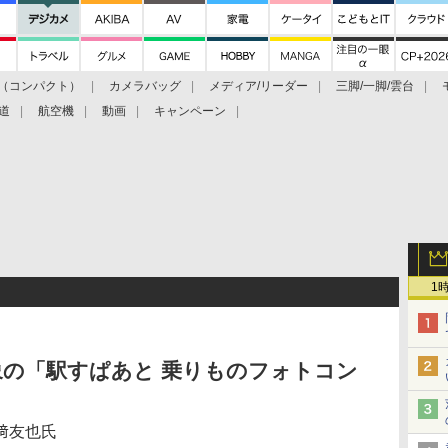
（コンパクト）
カメラバッグ
メディア/リーダー
三脚/一脚/雲台
道
航空機
動画
キャンペーン
1
象の「駅すぱあと 乗りものフォトコン
﨑友也氏