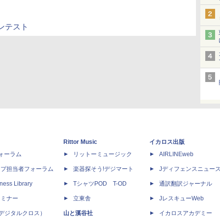
ンテスト
Rittor Music
イカロス出版
dフォーラム
リットーミュージック
AIRLINEweb
ップ担当者フォーラム
楽器探そう!デジマート
Jディフェンスニュー
ness Library
TシャツPOD T-OD
通訳翻訳ジャーナル
セミナー
立東舎
JレスキューWeb
 X（デジタルクロス）
山と溪谷社
イカロスアカデミー