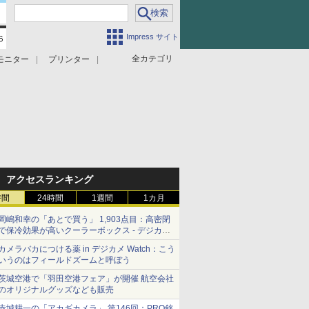
Impress サイト
全カテゴリ
モニター
プリンター
アクセスランキング
時間
24時間
1週間
1カ月
岡嶋和幸の「あとで買う」 1,903点目：高密閉
で保冷効果が高いクーラーボックス - デジカメ
Watch
カメラバカにつける薬 in デジカメ Watch：こう
いうのはフィールドズームと呼ぼう
茨城空港で「羽田空港フェア」が開催 航空会社
のオリジナルグッズなども販売
赤城耕一の「アカギカメラ」 第146回：PRO銘