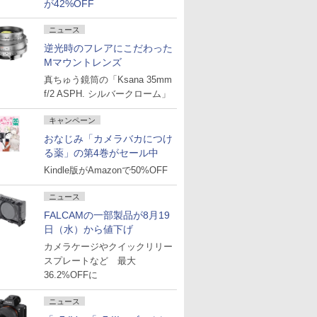
が42%OFF
ニュース
逆光時のフレアにこだわった
Mマウントレンズ
真ちゅう鏡筒の「Ksana 35mm
f/2 ASPH. シルバークローム」
キャンペーン
おなじみ「カメラバカにつけ
る薬」の第4巻がセール中
Kindle版がAmazonで50%OFF
ニュース
FALCAMの一部製品が8月19
日（水）から値下げ
カメラケージやクイックリリー
スプレートなど 最大
36.2%OFFに
ニュース