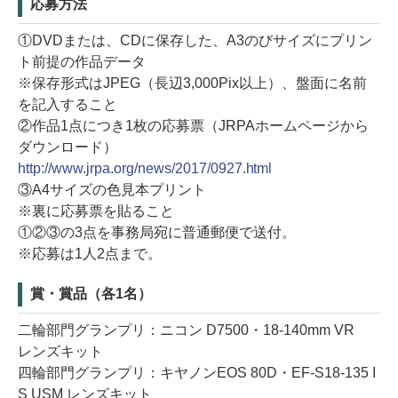
応募方法
①DVDまたは、CDに保存した、A3のびサイズにプリン
ト前提の作品データ
※保存形式はJPEG（長辺3,000Pix以上）、盤面に名前
を記入すること
②作品1点につき1枚の応募票（JRPAホームページから
ダウンロード）
http://www.jrpa.org/news/2017/0927.html
③A4サイズの色見本プリント
※裏に応募票を貼ること
①②③の3点を事務局宛に普通郵便で送付。
※応募は1人2点まで。
賞・賞品（各1名）
二輪部門グランプリ：ニコン D7500・18-140mm VR
レンズキット
四輪部門グランプリ：キヤノンEOS 80D・EF-S18-135 I
S USM レンズキット