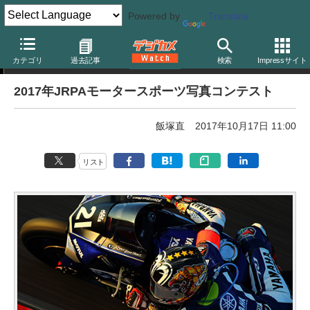
Powered by
Translate
フォトコンテスト
カテゴリ
過去記事
検索
Impressサイト
2017年JRPAモータースポーツ写真コンテスト
飯塚直
2017年10月17日 11:00
リスト