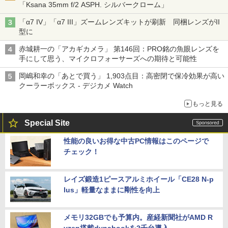
「Ksana 35mm f/2 ASPH. シルバークローム」
「α7 IV」「α7 III」ズームレンズキットが刷新 同梱レンズがII
型に
赤城耕一の「アカギカメラ」 第146回：PRO銘の魚眼レンズを
手にして思う、マイクロフォーサーズへの期待と可能性
岡嶋和幸の「あとで買う」 1,903点目：高密閉で保冷効果が高い
クーラーボックス - デジカメ Watch
もっと見る
Special Site
性能の良いお得な中古PC情報はこのページで
チェック！
レイズ鍛造1ピースアルミホイール「CE28 N-p
lus」軽量なままに剛性を向上
メモリ32GBでも予算内。産経新聞社がAMD R
yzen搭載dynabookを2千台導入