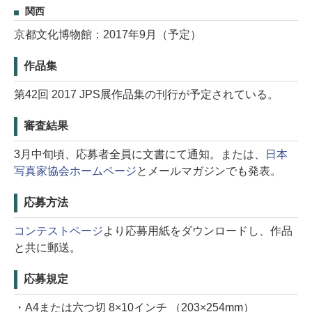
関西
京都文化博物館：2017年9月（予定）
作品集
第42回 2017 JPS展作品集の刊行が予定されている。
審査結果
3月中旬頃、応募者全員に文書にて通知。または、
日本
写真家協会ホームページ
とメールマガジンでも発表。
応募方法
コンテストページ
より応募用紙をダウンロードし、作品
と共に郵送。
応募規定
・A4または六つ切 8×10インチ （203×254mm）