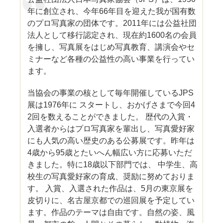
年に創立され、今年66年目を迎えた我が国有数
のプロ写真家の団体です。2011年には公益社団
法人として移行認定され、現在約1600名の会員
を擁し、写真展をはじめ写真教育、講演会やセ
ミナーなど各種の公益性の高い事業を行ってい
ます。
当協会の事業の核として毎年開催しているJPS
展は1976年に スタートし、おかげさまで今回4
2回を数えることができました。 歴代の入賞・
入選者からはプロ写真家を輩出し、写真愛好家
にも人気の高い歴史のある公募展です。昨年は
4歳から95歳とたいへん幅広い方に応募いただ
きました。特に18歳以下部門では、 中学生、高
校生の写真愛好家の育成、奨励に努めておりま
す。 入賞、入選された作品は、5月の東京展を
皮切りに、名古屋京都での巡回展を予定してい
ます。作品のテーマは自由です。自然の姿、風