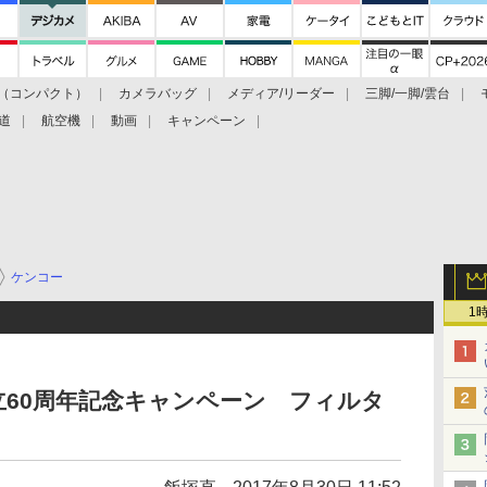
（コンパクト）
カメラバッグ
メディア/リーダー
三脚/一脚/雲台
道
航空機
動画
キャンペーン
ケンコー
1
60周年記念キャンペーン フィルタ