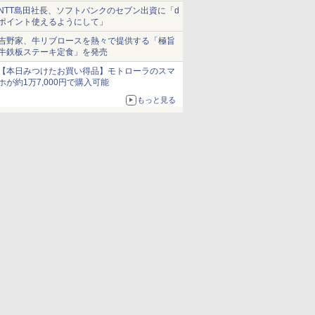
NTT島田社長、ソフトバンクのセブン出資に「d
ポイント使えるようにして」
吉野家、牛リブロースを熱々で提供する「極旨
牛鉄板ステーキ定食」を発売
【本日みつけたお買い得品】モトローラのスマ
ホが約1万7,000円で購入可能
もっと見る