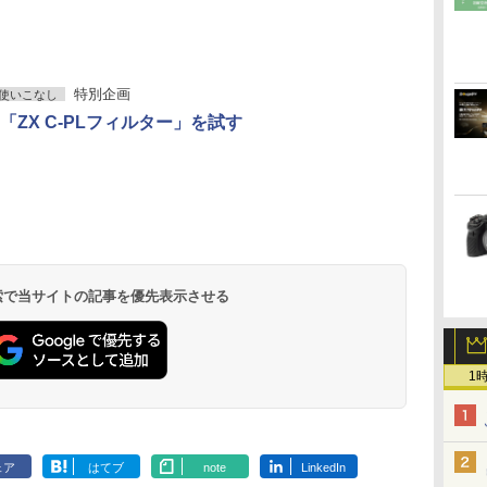
特別企画
使いこなし
「ZX C-PLフィルター」を試す
 検索で当サイトの記事を優先表示させる
1
ェア
はてブ
note
LinkedIn