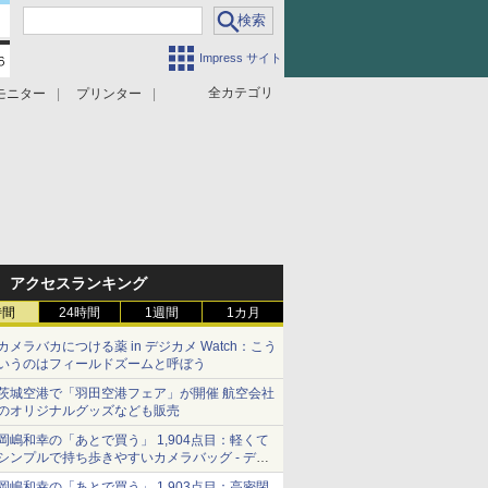
Impress サイト
全カテゴリ
モニター
プリンター
アクセスランキング
時間
24時間
1週間
1カ月
カメラバカにつける薬 in デジカメ Watch：こう
いうのはフィールドズームと呼ぼう
茨城空港で「羽田空港フェア」が開催 航空会社
のオリジナルグッズなども販売
岡嶋和幸の「あとで買う」 1,904点目：軽くて
シンプルで持ち歩きやすいカメラバッグ - デジ
カメ Watch
岡嶋和幸の「あとで買う」 1,903点目：高密閉