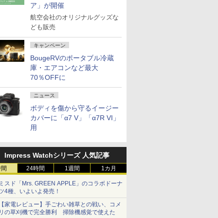
ア」が開催
航空会社のオリジナルグッズな
ども販売
キャンペーン
BougeRVのポータブル冷蔵
庫・エアコンなど最大
70％OFFに
ニュース
ボディを傷から守るイージー
カバーに「α7 V」「α7R VI」
用
Impress Watchシリーズ 人気記事
時間
24時間
1週間
1カ月
ミスド「Mrs. GREEN APPLE」のコラボドーナ
ツ4種、いよいよ発売！
【家電レビュー】手ごわい雑草との戦い、コメ
リの草刈機で完全勝利 掃除機感覚で使えた