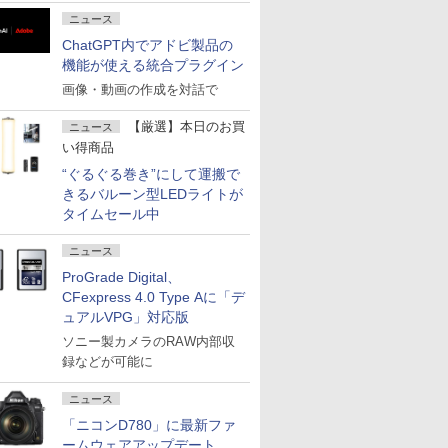
ニュース
ChatGPT内でアドビ製品の
機能が使える統合プラグイン
画像・動画の作成を対話で
【厳選】本日のお買
ニュース
い得商品
“ぐるぐる巻き”にして運搬で
きるバルーン型LEDライトが
タイムセール中
ニュース
ProGrade Digital、
CFexpress 4.0 Type Aに「デ
ュアルVPG」対応版
ソニー製カメラのRAW内部収
録などが可能に
ニュース
「ニコンD780」に最新ファ
ームウェアアップデート