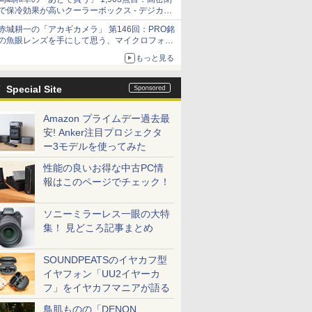
で保冷効果が高いクーラーボックス - デジカメ
Watch
赤城耕一の「アカギカメラ」 第146回：PRO銘
の魚眼レンズを手にして思う、マイクロフォー
サーズへの期待と可能性
もっと見る
Special Site
Amazon プライムデー過去最
安! Anker注目プロジェクタ
ー3モデルを使ってみた
性能の良いお得な中古PC情
報はこのページでチェック！
ソニーミラーレス一眼の大特
集！ 見どころ記事まとめ
SOUNDPEATSのイヤカフ型
イヤフォン「UU2イヤーカ
フ」をイヤカフマニアが語る
鳥肌ものの「DENON