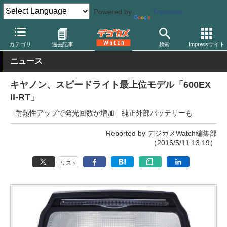
Powered by
Translate
デジカメ Watch
撮影用品
ストロボ（フラッシュ）
キヤノン
カテゴリ
過去記事
検索
Impressサイト
ニュース
キヤノン、スピードライト最上位モデル「600EX
II-RT」
耐熱性アップで発光回数が増加 純正外部バッテリーも
Reported by デジカメWatch編集部
（2016/5/11 13:19）
リスト