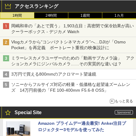
アクセスランキング
1時間
24時間
1週間
1カ月
岡嶋和幸の「あとで買う」 1,903点目：高密閉で保冷効果が高い
クーラーボックス - デジカメ Watch
Vlogカメラから“コンパクトシネマカメラ”へ…DJIが「Osmo
Pocket」を再定義 ポートレート重視の映像設計に
ミラーレスカメラユーザーのための「動画サブカメラ論」 アク
ションカメラにジンバルカメラ……その実質的な違いは？
3万円で買える800mmのアクロマート望遠鏡
ソニーからフルサイズ対応の軽量・低価格な超望遠ズームレン
ズ 14万円前後の「FE 100-400mm F5.6-8 OSS」
もっと見る
Special Site
Amazon プライムデー過去最安! Anker注目プ
ロジェクター3モデルを使ってみた