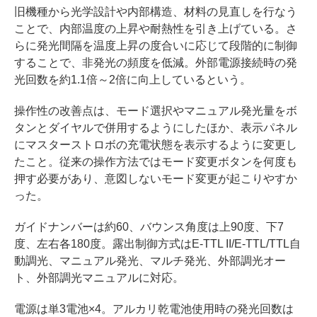
旧機種から光学設計や内部構造、材料の見直しを行なう
ことで、内部温度の上昇や耐熱性を引き上げている。さ
らに発光間隔を温度上昇の度合いに応じて段階的に制御
することで、非発光の頻度を低減。外部電源接続時の発
光回数を約1.1倍～2倍に向上しているという。
操作性の改善点は、モード選択やマニュアル発光量をボ
タンとダイヤルで併用するようにしたほか、表示パネル
にマスターストロボの充電状態を表示するように変更し
たこと。従来の操作方法ではモード変更ボタンを何度も
押す必要があり、意図しないモード変更が起こりやすか
った。
ガイドナンバーは約60、バウンス角度は上90度、下7
度、左右各180度。露出制御方式はE-TTL II/E-TTL/TTL自
動調光、マニュアル発光、マルチ発光、外部調光オー
ト、外部調光マニュアルに対応。
電源は単3電池×4。アルカリ乾電池使用時の発光回数は