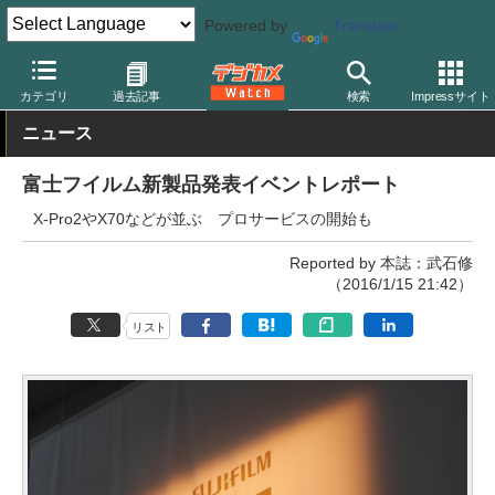
Powered by
Translate
デジカメ Watch
カメラ
ミラーレスカメラ
富士フイルム
カテゴリ
過去記事
検索
Impressサイト
ニュース
富士フイルム新製品発表イベントレポート
X-Pro2やX70などが並ぶ プロサービスの開始も
Reported by 本誌：武石修
（2016/1/15 21:42）
リスト