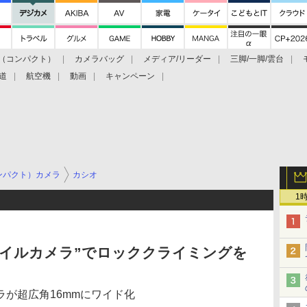
（コンパクト）
カメラバッグ
メディア/リーダー
三脚/一脚/雲台
道
航空機
動画
キャンペーン
ンパクト）カメラ
カシオ
1
タイルカメラ”でロッククライミングを
が超広角16mmにワイド化