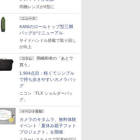
同梱レンズがII型に
ニュース
KANIのロールトップ型三脚
バッグがリニューアル
サイドハンドル搭載で取り回し
が向上
岡嶋和幸の「あとで
コラム
買う」
1,904点目：軽くてシンプル
で持ち歩きやすいカメラバッ
グ
ニコン「FLX ショルダーバッ
グ」
イベント告知
カメラのキタムラ、無料体験
イベント「夏休み親子フォト
プロジェクト」を開催
ミラーレスカメラで写真絵日記