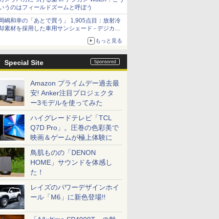
いうのはフィールドズームと呼ぼう
岡嶋和幸の「あとで買う」 1,905点目：放射冷
却素材を採用した車用サンシェード - デジカメ
Watch
もっと見る
Special Site
Amazon プライムデー過去最
安! Anker注目プロジェクタ
ー3モデルを使ってみた
ハイグレードテレビ「TCL
Q7D Pro」。圧巻の色彩美で
映画＆ゲームが極上体験に
鳥肌ものの「DENON
HOME」サウンドを体感し
た！
レイズのパワーデザインホイ
ール「M6」に新色登場!!