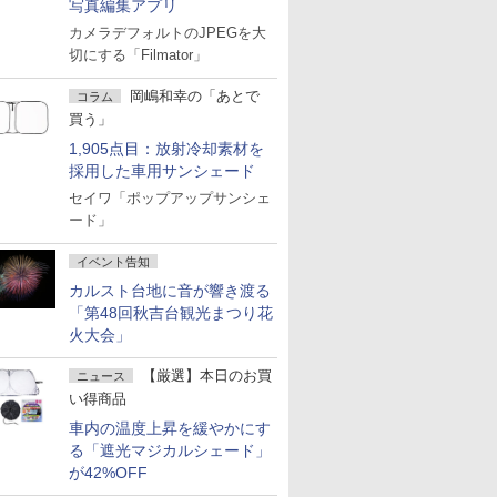
写真編集アプリ
カメラデフォルトのJPEGを大
切にする「Filmator」
岡嶋和幸の「あとで
コラム
買う」
1,905点目：放射冷却素材を
採用した車用サンシェード
セイワ「ポップアップサンシェ
ード」
イベント告知
カルスト台地に音が響き渡る
「第48回秋吉台観光まつり花
火大会」
【厳選】本日のお買
ニュース
い得商品
車内の温度上昇を緩やかにす
る「遮光マジカルシェード」
が42%OFF