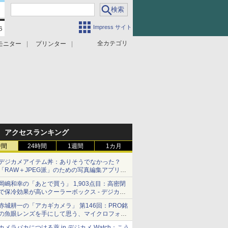
Impress サイト
全カテゴリ
モニター
プリンター
アクセスランキング
時間
24時間
1週間
1カ月
デジカメアイテム丼：ありそうでなかった？
「RAW＋JPEG派」のための写真編集アプリ
カメラデフォルトのJPEGを大切にする
岡嶋和幸の「あとで買う」 1,903点目：高密閉
「Filmator」
で保冷効果が高いクーラーボックス - デジカメ
Watch
赤城耕一の「アカギカメラ」 第146回：PRO銘
の魚眼レンズを手にして思う、マイクロフォー
サーズへの期待と可能性
カメラバカにつける薬 in デジカメ Watch：こう