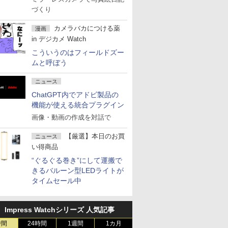
づくり
カメラバカにつける薬
漫画
in デジカメ Watch
こういうのはフィールドズー
ムと呼ぼう
ニュース
ChatGPT内でアドビ製品の
機能が使える統合プラグイン
画像・動画の作成を対話で
【厳選】本日のお買
ニュース
い得商品
“ぐるぐる巻き”にして運搬で
きるバルーン型LEDライトが
タイムセール中
Impress Watchシリーズ 人気記事
時間
24時間
1週間
1カ月