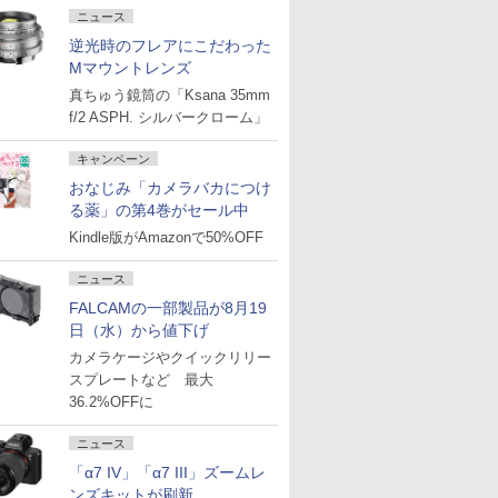
ニュース
逆光時のフレアにこだわった
Mマウントレンズ
真ちゅう鏡筒の「Ksana 35mm
f/2 ASPH. シルバークローム」
キャンペーン
おなじみ「カメラバカにつけ
る薬」の第4巻がセール中
Kindle版がAmazonで50%OFF
ニュース
FALCAMの一部製品が8月19
日（水）から値下げ
カメラケージやクイックリリー
スプレートなど 最大
36.2%OFFに
ニュース
「α7 IV」「α7 III」ズームレ
ンズキットが刷新