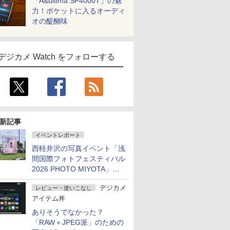
「A&ultima SP4000T」の魅
力！ポケットに入るオーディ
オの醍醐味
デジカメ Watch をフォローする
新記事
イベントレポート
西軽井沢の写真イベント「浅
間国際フォトフェスティバル
2026 PHOTO MIYOTA」が
開幕
デジカメ
レビュー・使いこなし
アイテム丼
ありそうでなかった？
「RAW＋JPEG派」のための