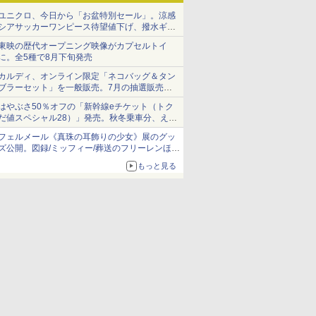
ユニクロ、今日から「お盆特別セール」。涼感
シアサッカーワンピース待望値下げ、撥水ギア
ショーツは1990円に
東映の歴代オープニング映像がカプセルトイ
に。全5種で8月下旬発売
カルディ、オンライン限定「ネコバッグ＆タン
ブラーセット」を一般販売。7月の抽選販売の
当選無効分
はやぶさ50％オフの「新幹線eチケット（トク
だ値スペシャル28）」発売。秋冬乗車分、えき
ねっと限定
フェルメール《真珠の耳飾りの少女》展のグッ
ズ公開。図録/ミッフィー/葬送のフリーレンほ
か、注目ブランドコラボが実現
もっと見る