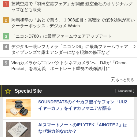
茨城空港で「羽田空港フェア」が開催 航空会社のオリジナルグ
ッズなども販売
岡嶋和幸の「あとで買う」 1,903点目：高密閉で保冷効果が高い
クーラーボックス - デジカメ Watch
「ニコンD780」に最新ファームウェアアップデート
デジタル一眼レフカメラ「ニコンD6」に最新ファームウェア D
タイプレンズで露出アンダーになる現象の修正など
Vlogカメラから“コンパクトシネマカメラ”へ…DJIが「Osmo
Pocket」を再定義 ポートレート重視の映像設計に
もっと見る
Special Site
SOUNDPEATSのイヤカフ型イヤフォン「UU2
イヤーカフ」をイヤカフマニアが語る
AIスマートノートのiFLYTEK「AINOTE 2」は
なぜ魅力的なのか？