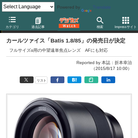
Powered by
Translate
ニュース
カテゴリ
過去記事
検索
Impressサイト
カールツァイス「Batis 1.8/85」の発売日が決定
フルサイズα用の中望遠単焦点レンズ AFにも対応
Reported by 本誌：折本幸治
（2015/8/17 10:00）
リスト