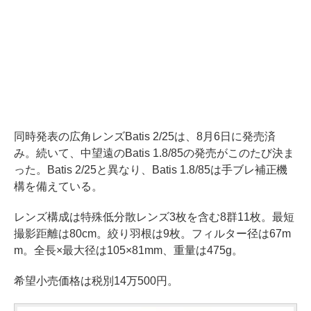
同時発表の広角レンズBatis 2/25は、8月6日に発売済
み。続いて、中望遠のBatis 1.8/85の発売がこのたび決ま
った。Batis 2/25と異なり、Batis 1.8/85は手ブレ補正機
構を備えている。
レンズ構成は特殊低分散レンズ3枚を含む8群11枚。最短
撮影距離は80cm。絞り羽根は9枚。フィルター径は67m
m。全長×最大径は105×81mm、重量は475g。
希望小売価格は税別14万500円。