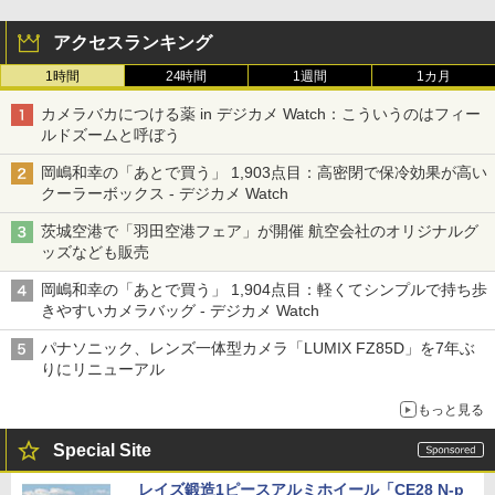
アクセスランキング
1時間
24時間
1週間
1カ月
カメラバカにつける薬 in デジカメ Watch：こういうのはフィー
ルドズームと呼ぼう
岡嶋和幸の「あとで買う」 1,903点目：高密閉で保冷効果が高い
クーラーボックス - デジカメ Watch
茨城空港で「羽田空港フェア」が開催 航空会社のオリジナルグ
ッズなども販売
岡嶋和幸の「あとで買う」 1,904点目：軽くてシンプルで持ち歩
きやすいカメラバッグ - デジカメ Watch
パナソニック、レンズ一体型カメラ「LUMIX FZ85D」を7年ぶ
りにリニューアル
もっと見る
Special Site
レイズ鍛造1ピースアルミホイール「CE28 N-p